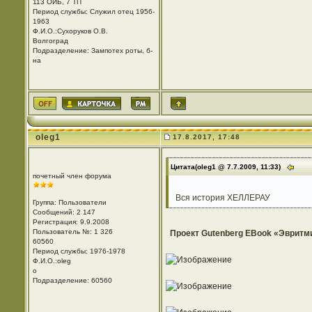
113 ОИБ, 7 ТП
Период службы: Служил отец 1956-
1963
Ф.И.О.:Сухоруков О.В.
Волгоград
Подразделение: Зампотех роты, б-
на
oleg1
17.8.2017, 17:48
Цитата(oleg1 @ 7.7.2009, 11:33)
почетный член форума
Вся история ХЕЛЛЕРАУ
Группа: Пользователи
Сообщений: 2 147
Регистрация: 9.9.2008
Пользователь №: 1 326
Проект Gutenberg EBook «Эвритм
60560
Период службы: 1976-1978
Ф.И.О.:oleg
o
Подразделение: 60560