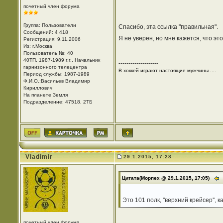
почетный член форума
Группа: Пользователи
Спасибо, эта ссылка "правильная".
Сообщений: 4 418
Я не уверен, но мне кажется, что эт
Регистрация: 9.11.2006
Из: г.Москва
Пользователь №: 40
40ТП, 1987-1989 г.г., Начальник
--------------------
гарнизонного телецентра
В хоккей играют настоящие мужчины ....
Период службы: 1987-1989
Ф.И.О.:Васильев Владимир
Кириллович
На планете Земля
Подразделение: 47518, 2ТБ
Vladimir
29.1.2015, 17:28
Цитата(Морпех @ 29.1.2015, 17:05)
Это 101 полк, ''верхний крейсер'',
почетный член форума