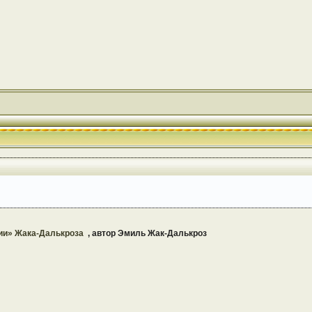
ии» Жака-Далькроза
, автор Эмиль Жак-Далькроз