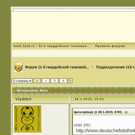
www.11td.ru - 11-я гвардейская танковая...
Правила форума
Форум 11-й гвардейской танковой...
>
Подразделения 11й т
5 страниц
«
<
3
4
5
Фотоальбом
, Фото
Vladimir
28.1.2015, 10:23
Цитата(oleg1 @ 28.1.2015, 8:50)
ИЛИ ЭТО:
http://www.deutschefotothe