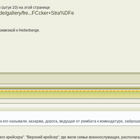
(штук 10) на этой странице
.de/gallery/fre...FCcker+Stra%DFe
ивязкой к Hellerberge.
 как его называли, казарма, дорога, ведущая от рембата к комендатуре, заброш
го крейсера". "Верхний крейсер", где жили семьи военнослужащих, располагалс