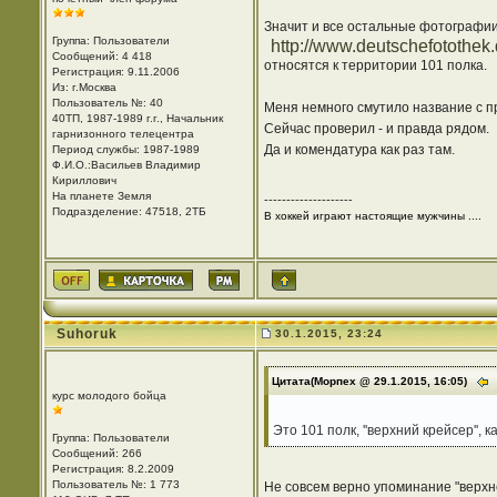
Значит и все остальные фотографии 
Группа: Пользователи
http://www.deutschefotothek
Сообщений: 4 418
относятся к территории 101 полка.
Регистрация: 9.11.2006
Из: г.Москва
Пользователь №: 40
Меня немного смутило название с пр
40ТП, 1987-1989 г.г., Начальник
Сейчас проверил - и правда рядом.
гарнизонного телецентра
Да и комендатура как раз там.
Период службы: 1987-1989
Ф.И.О.:Васильев Владимир
Кириллович
На планете Земля
--------------------
Подразделение: 47518, 2ТБ
В хоккей играют настоящие мужчины ....
Suhoruk
30.1.2015, 23:24
Цитата(Морпех @ 29.1.2015, 16:05)
курс молодого бойца
Это 101 полк, ''верхний крейсер'',
Группа: Пользователи
Сообщений: 266
Регистрация: 8.2.2009
Пользователь №: 1 773
Не совсем верно упоминание "верхне