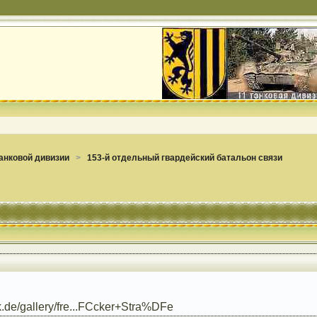
анковой дивизии
>
153-й отдельный гвардейский батальон связи
k.de/gallery/fre...FCcker+Stra%DFe