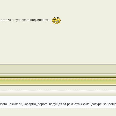
о автобат группового подчинения.
 как его называли, казарма, дорога, ведущая от рембата к комендатуре, заброш