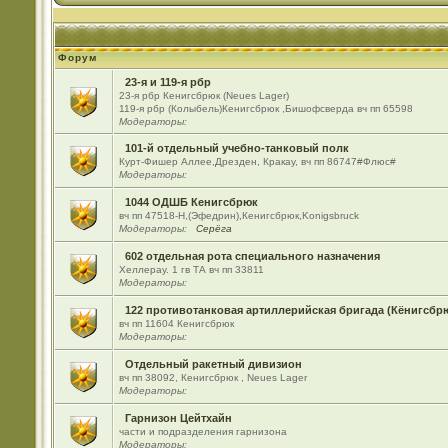
Форум
23-я и 119-я рбр
23-я рбр Кенигсбрюк (Neues Lager)
119-я рбр (Колыбель)Кенигсбрюк ,Бишофсверда вч пп 65598
Модераторы:
101-й отдельный учебно-танковый полк
Курт-Фишер Аллее,Дрезден, Кракау, вч пп 86747#Флюс#
Модераторы:
1044 ОДШБ Кенигсбрюк
вч пп 47518-Н,(Эфедрин),Кенигсбрюк,Konigsbruck
Модераторы:
Серёга
602 отдельная рота специального назначения
Хеллерау. 1 гв ТА вч пп 33811
Модераторы:
122 противотанковая артиллерийская бригада (Кёнигсбр
вч пп 11604 Кенигсбрюк
Модераторы:
Отдельный ракетный дивизион
вч пп 38092, Кенигсбрюк , Neues Lager
Модераторы:
Гарнизон Цейтхайн
части и подразделения гарнизона
Модераторы: