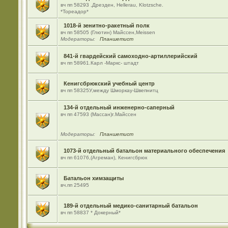
вч пп 58293 ,Дрезден, Hellerau, Klotzsche.
*Тореадор*
1018-й зенитно-ракетный полк
вч пп 58505 (Глютин) Майсcен,Meissen
Модераторы:
Планшетист
841-й гвардейский самоходно-артиллерийский
вч пп 58961.Карл -Маркс- штадт
Кенигсбрюкский учебный центр
вч пп 58325У,между Шморкау-Швепнитц
134-й отдельный инженерно-саперный
вч пп 47593 (Массан)г.Майссен
Модераторы:
Планшетист
1073-й отдельный батальон материального обеспечения
вч пп 61076,(Агреман), Кенигсбрюк
Батальон химзащиты
вч.пп 25495
189-й отдельный медико-санитарный батальон
вч пп 58837 * Докерный*