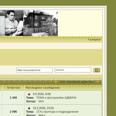
Галерея
11я танковая дивизия
Ответов
Последнее сообщение
9.5.2026, 9:06
1 449
Тема:
ТЕМА и фотоальбом АДМИНА
Автор:
Verk
10.2.2026, 23:02
2 096
Тема:
1ТА структура и подразделения
Автор:
Aleks