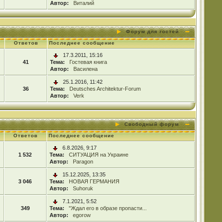
Автор:
Виталий
Форум для гостей
Ответов
Последнее сообщение
17.3.2011, 15:16
41
Тема:
Гостевая книга
Автор:
Василена
25.1.2016, 11:42
36
Тема:
Deutsches Architektur-Forum
Автор:
Verk
Свободный форум
Ответов
Последнее сообщение
6.8.2026, 9:17
1 532
Тема:
СИТУАЦИЯ на Украине
Автор:
Paragon
15.12.2025, 13:35
3 046
Тема:
НОВАЯ ГЕРМАНИЯ
Автор:
Suhoruk
7.1.2021, 5:52
349
Тема:
"Ждал его в образе пропасти...
Автор:
egorow