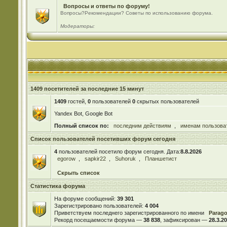
Вопросы и ответы по форуму!
Вопросы?Рекомендации? Советы по использованию форума.
Модераторы:
1409 посетителей за последние 15 минут
1409
гостей,
0
пользователей
0
скрытых пользователей
Yandex Bot, Google Bot
Полный список по:
последним действиям
,
именам пользова
Список пользователей посетивших форум сегодня
4
пользователей посетило форум сегодня. Дата:
8.8.2026
egorow
,
sapkir22
,
Suhoruk
,
Планшетист
Скрыть список
Статистика форума
На форуме сообщений:
39 301
Зарегистрировано пользователей:
4 004
Приветствуем последнего зарегистрированного по имени
Parag
Рекорд посещаемости форума —
38 838
, зафиксирован —
28.3.20