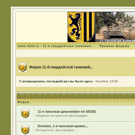
www.11td.ru - 11-я гвардейская танковая...
Правила форума
Форум 11-й гвардейской танковой...
С возвращением, последний раз вы были здесь :
Сегодня, 15:40
Форум
11-я танковая дивизия(вч пп 58325)
Общение,интересное,фотографии
Dresden, 1-я танковая армия,...
Интересное .фотографии....