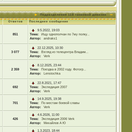
Подразделения 11й танковой дивизии
Ответов
Последнее сообщение
9.5.2022, 19:03
851
Тема:
Ищу однополчан по 7му полку...
Автор:
andraks1
22.12.2025, 10:30
3 077
Тема:
Взгляд из телецентра Владим...
Автор:
Verk
8.12.2025, 23:44
2 359
Тема:
Поездка в 2002 году. Фотогр...
Автор:
Lenstochka
22.8.2021, 17:47
692
Тема:
Экспедиция 2007
Автор:
Verk
14.9.2025, 19:38
701
Тема:
По местам боевой славы
Автор:
Verk
4.6.2026, 11:00
426
Тема:
Экспедиция 2006 Verk
Автор:
Михайлов А Ю
1.3.2023, 18:44