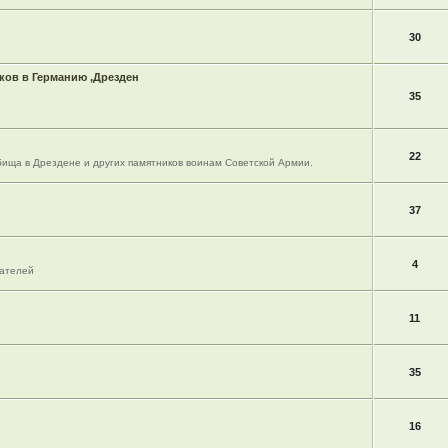
30
ов в Германию ,Дрезден
35
22
ища в Дрездене и других памятников воинам Советской Армии.
37
4
вателей
11
35
16