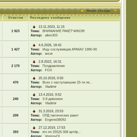
Наши соседи
Ответов
Последнее сообщение
13.11.2023, 11:15
1 923
Тема:
ВНИМАНИЕ РАКЕТЧИКОВ!
Автор:
alten303
4.6.2026, 18:42
1 427
Тема:
Ищу сослуживцев.КРАКАУ 1980-90
Автор:
мезя
2.8.2022, 16:31
2 170
Тема:
Поздравление
Автор:
FOX
25.10.2018, 0:50
470
Тема:
Всех с наступаюшим 25-ти ле...
Автор:
Vladimir
13.4.2016, 9:52
240
Тема:
3-й дивизион
Автор:
Vladimir
31.3.2019, 23:53
209
Тема:
ОРД тактических ракет
Автор:
Evgenei38092
27.12.2019, 17:53
393
Тема:
в\ч пп 25526 308 артбр...
Автор:
VostrovOl