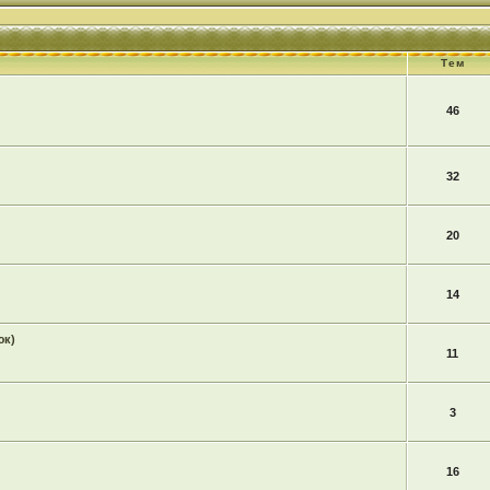
Тем
46
32
20
14
юк)
11
3
16