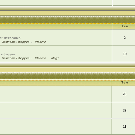
Тем
2
вои пожелания.
,
Зампотех форума
,
Vladimir
19
ы и форумы
,
Зампотех форума
,
Vladimir
,
oleg1
Тем
26
32
11