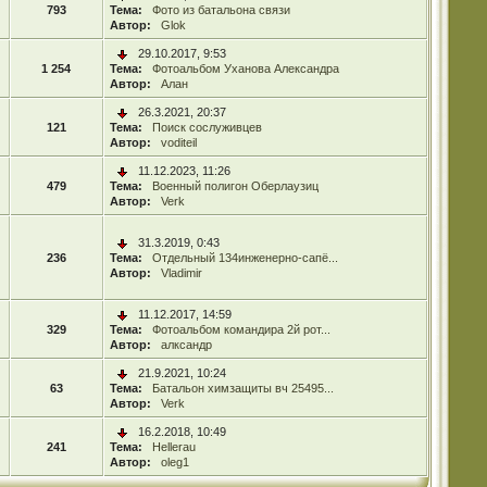
793
Тема:
Фото из батальона связи
Автор:
Glok
29.10.2017, 9:53
1 254
Тема:
Фотоальбом Уханова Александра
Автор:
Алан
26.3.2021, 20:37
121
Тема:
Поиск сослуживцев
Автор:
voditeil
11.12.2023, 11:26
479
Тема:
Военный полигон Оберлаузиц
Автор:
Verk
31.3.2019, 0:43
236
Тема:
Отдельный 134инженерно-сапё...
Автор:
Vladimir
11.12.2017, 14:59
329
Тема:
Фотоальбом командира 2й рот...
Автор:
алксандр
21.9.2021, 10:24
63
Тема:
Батальон химзащиты вч 25495...
Автор:
Verk
16.2.2018, 10:49
241
Тема:
Hellerau
Автор:
oleg1