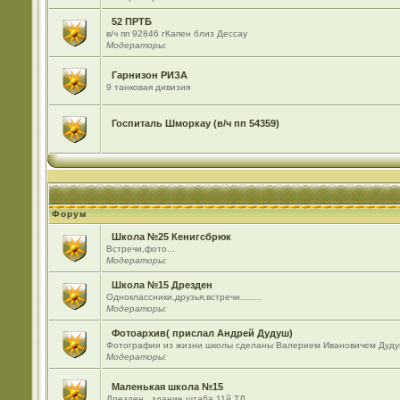
52 ПРТБ
в/ч пп 92846 гКапен близ Дессау
Модераторы:
Гарнизон РИЗА
9 танковая дивизия
Госпиталь Шморкау (в/ч пп 54359)
Форум
Школа №25 Кенигсбрюк
Встречи,фото...
Модераторы:
Школа №15 Дрезден
Одноклассники,друзья,встречи........
Модераторы:
Фотоархив( прислал Андрей Дудуш)
Фотографии из жизни школы сделаны Валерием Ивановичем Дуду
Модераторы:
Маленькая школа №15
Дрезден , здание штаба 11й ТД