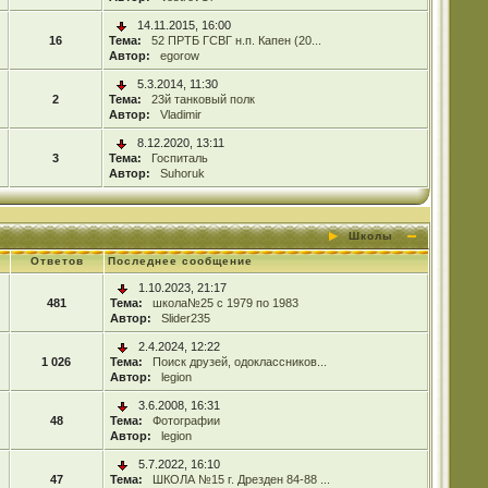
14.11.2015, 16:00
16
Тема:
52 ПРТБ ГСВГ н.п. Капен (20...
Автор:
egorow
5.3.2014, 11:30
2
Тема:
23й танковый полк
Автор:
Vladimir
8.12.2020, 13:11
3
Тема:
Госпиталь
Автор:
Suhoruk
Школы
Ответов
Последнее сообщение
1.10.2023, 21:17
481
Тема:
школа№25 с 1979 по 1983
Автор:
Slider235
2.4.2024, 12:22
1 026
Тема:
Поиск друзей, одоклассников...
Автор:
legion
3.6.2008, 16:31
48
Тема:
Фотографии
Автор:
legion
5.7.2022, 16:10
47
Тема:
ШКОЛА №15 г. Дрезден 84-88 ...