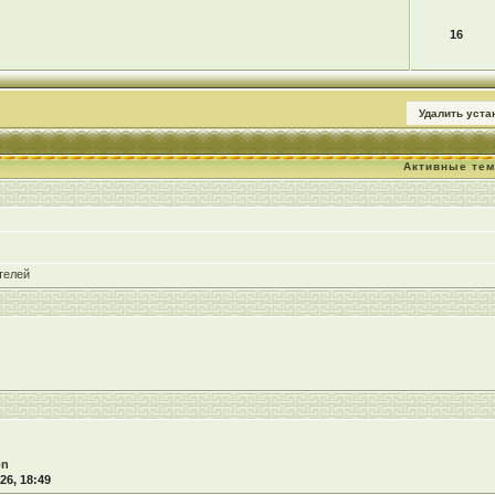
16
Удалить уст
Активные те
телей
on
26, 18:49