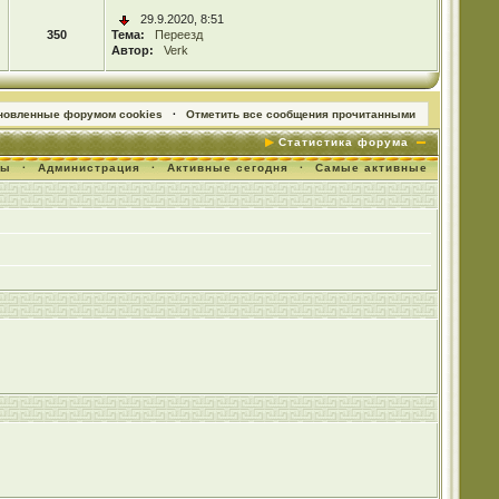
29.9.2020, 8:51
350
Тема:
Переезд
Автор:
Verk
ановленные форумом cookies
·
Отметить все сообщения прочитанными
Статистика форума
мы
·
Администрация
·
Активные сегодня
·
Самые активные