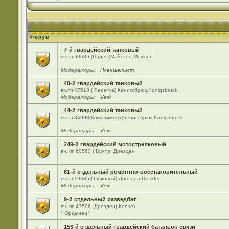
Форум
7-й гвардейский танковый
вч пп 60636,(Падеж)Майсcен,Meissen
Модераторы:
Планшетист
40-й гвардейский танковый
вч.пп 47518 ( Ранетка) Кенигсбрюк.Konigsbruck.
Модераторы:
Verk
44-й гвардейский танковый
вч пп 34998(Комплимент)Кенигсбрюк.Konigsbruck.
Модераторы:
Verk
249-й гвардейский мотострелковый
вч. пп 60560 ( Бунт)г. Дрезден
61-й отдельный ремонтно-восстановительный
вч пп 19685(Ольховый) Дрезден,Dresden
Модераторы:
Verk
9-й отдельный разведбат
вч. пп.47596 .Дрезден( Клоче)
* Ордынец*
153-й отдельный гвардейский батальон связи