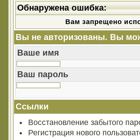
Обнаружена ошибка:
Вам запрещено исп
Вы не авторизованы. Вы мож
Ваше имя
Ваш пароль
Ссылки
Восстановление забытого пар
Регистрация нового пользова