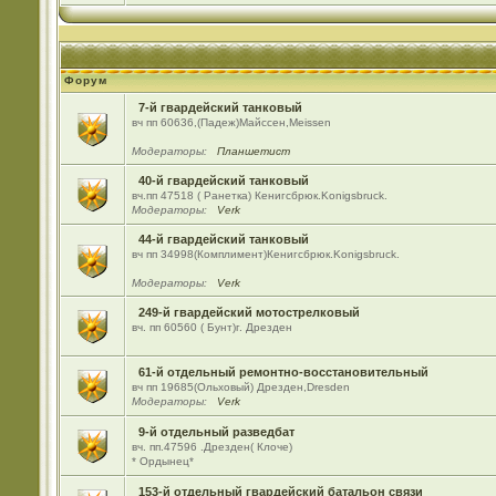
Форум
7-й гвардейский танковый
вч пп 60636,(Падеж)Майсcен,Meissen
Модераторы:
Планшетист
40-й гвардейский танковый
вч.пп 47518 ( Ранетка) Кенигсбрюк.Konigsbruck.
Модераторы:
Verk
44-й гвардейский танковый
вч пп 34998(Комплимент)Кенигсбрюк.Konigsbruck.
Модераторы:
Verk
249-й гвардейский мотострелковый
вч. пп 60560 ( Бунт)г. Дрезден
61-й отдельный ремонтно-восстановительный
вч пп 19685(Ольховый) Дрезден,Dresden
Модераторы:
Verk
9-й отдельный разведбат
вч. пп.47596 .Дрезден( Клоче)
* Ордынец*
153-й отдельный гвардейский батальон связи