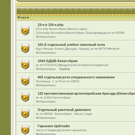
Форум
23-я и 119-я рбр
23-я рбр Кенигсбрюк (Neues Lager)
119-я рбр (Колыбель)Кенигсбрюк ,Бишофсверда вч пп 65598
Модераторы:
101-й отдельный учебно-танковый полк
Курт-Фишер Аллее,Дрезден, Кракау, вч пп 86747#Флюс#
Модераторы:
1044 ОДШБ Кенигсбрюк
вч пп 47518-Н,(Эфедрин),Кенигсбрюк,Konigsbruck
Модераторы:
Серёга
602 отдельная рота специального назначения
Хеллерау. 1 гв ТА вч пп 33811
Модераторы:
122 противотанковая артиллерийская бригада (Кёнигсбр
вч пп 11604 Кенигсбрюк
Модераторы:
Отдельный ракетный дивизион
вч пп 38092, Кенигсбрюк , Neues Lager
Модераторы:
Гарнизон Цейтхайн
части и подразделения гарнизона
Модераторы: