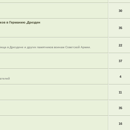
30
ов в Германию ,Дрезден
35
22
ища в Дрездене и других памятников воинам Советской Армии.
37
4
вателей
11
35
16