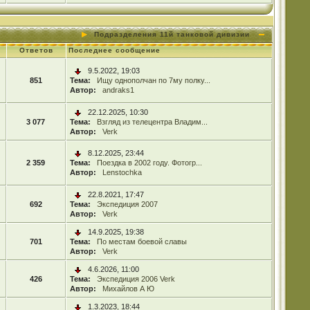
Подразделения 11й танковой дивизии
Ответов
Последнее сообщение
9.5.2022, 19:03
851
Тема:
Ищу однополчан по 7му полку...
Автор:
andraks1
22.12.2025, 10:30
3 077
Тема:
Взгляд из телецентра Владим...
Автор:
Verk
8.12.2025, 23:44
2 359
Тема:
Поездка в 2002 году. Фотогр...
Автор:
Lenstochka
22.8.2021, 17:47
692
Тема:
Экспедиция 2007
Автор:
Verk
14.9.2025, 19:38
701
Тема:
По местам боевой славы
Автор:
Verk
4.6.2026, 11:00
426
Тема:
Экспедиция 2006 Verk
Автор:
Михайлов А Ю
1.3.2023, 18:44