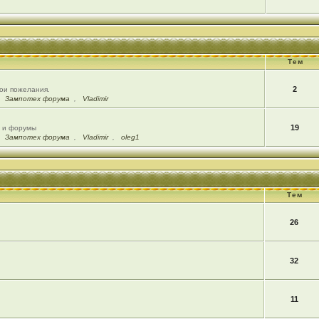
Тем
2
вои пожелания.
,
Зампотех форума
,
Vladimir
19
ы и форумы
,
Зампотех форума
,
Vladimir
,
oleg1
Тем
26
32
11