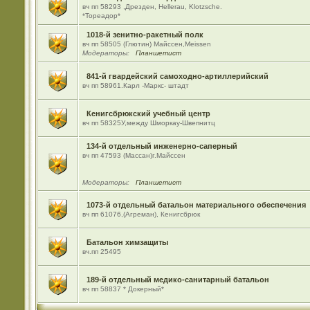
вч пп 58293 ,Дрезден, Hellerau, Klotzsche.
*Тореадор*
1018-й зенитно-ракетный полк
вч пп 58505 (Глютин) Майсcен,Meissen
Модераторы:
Планшетист
841-й гвардейский самоходно-артиллерийский
вч пп 58961.Карл -Маркс- штадт
Кенигсбрюкский учебный центр
вч пп 58325У,между Шморкау-Швепнитц
134-й отдельный инженерно-саперный
вч пп 47593 (Массан)г.Майссен
Модераторы:
Планшетист
1073-й отдельный батальон материального обеспечения
вч пп 61076,(Агреман), Кенигсбрюк
Батальон химзащиты
вч.пп 25495
189-й отдельный медико-санитарный батальон
вч пп 58837 * Докерный*