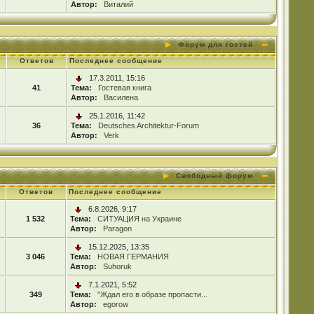
Автор:
Виталий
Форум для гостей
Ответов
Последнее сообщение
17.3.2011, 15:16
41
Тема:
Гостевая книга
Автор:
Василена
25.1.2016, 11:42
36
Тема:
Deutsches Architektur-Forum
Автор:
Verk
Свободный форум
Ответов
Последнее сообщение
6.8.2026, 9:17
1 532
Тема:
СИТУАЦИЯ на Украине
Автор:
Paragon
15.12.2025, 13:35
3 046
Тема:
НОВАЯ ГЕРМАНИЯ
Автор:
Suhoruk
7.1.2021, 5:52
349
Тема:
"Ждал его в образе пропасти...
Автор:
egorow