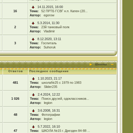
14.11.2015, 16:00
16
Тема:
52 ПРТБ ГСВГ н.п. Капен (20...
Автор:
egorow
5.3.2014, 11:30
2
Тема:
23й танковый полк
Автор:
Vladimir
8.12.2020, 13:11
3
Тема:
Госпиталь
Автор:
Suhoruk
Школы
Ответов
Последнее сообщение
1.10.2023, 21:17
481
Тема:
школа№25 с 1979 по 1983
Автор:
Slider235
2.4.2024, 12:22
1 026
Тема:
Поиск друзей, одоклассников...
Автор:
legion
3.6.2008, 16:31
48
Тема:
Фотографии
Автор:
legion
5.7.2022, 16:10
47
Тема:
ШКОЛА №15 г. Дрезден 84-88 ...