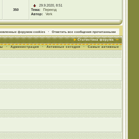
29.9.2020, 8:51
350
Тема:
Переезд
Автор:
Verk
ановленные форумом cookies
·
Отметить все сообщения прочитанными
Статистика форума
мы
·
Администрация
·
Активные сегодня
·
Самые активные