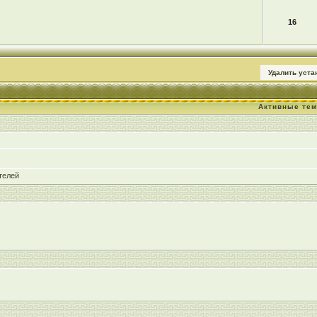
16
Удалить уст
Активные те
телей