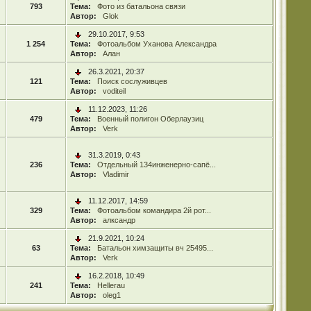
793
Тема:
Фото из батальона связи
Автор:
Glok
29.10.2017, 9:53
1 254
Тема:
Фотоальбом Уханова Александра
Автор:
Алан
26.3.2021, 20:37
121
Тема:
Поиск сослуживцев
Автор:
voditeil
11.12.2023, 11:26
479
Тема:
Военный полигон Оберлаузиц
Автор:
Verk
31.3.2019, 0:43
236
Тема:
Отдельный 134инженерно-сапё...
Автор:
Vladimir
11.12.2017, 14:59
329
Тема:
Фотоальбом командира 2й рот...
Автор:
алксандр
21.9.2021, 10:24
63
Тема:
Батальон химзащиты вч 25495...
Автор:
Verk
16.2.2018, 10:49
241
Тема:
Hellerau
Автор:
oleg1