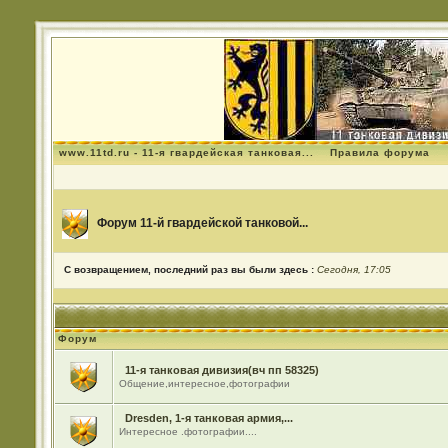
www.11td.ru - 11-я гвардейская танковая...
Правила форума
Форум 11-й гвардейской танковой...
С возвращением, последний раз вы были здесь :
Сегодня, 17:05
Форум
11-я танковая дивизия(вч пп 58325)
Общение,интересное,фотографии
Dresden, 1-я танковая армия,...
Интересное .фотографии....