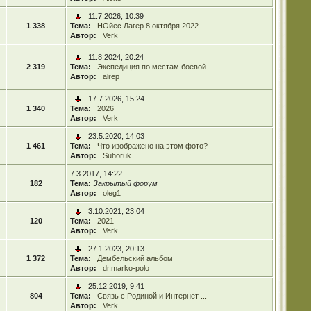
11.7.2026, 10:39
1 338
Тема:
НОйес Лагер 8 октября 2022
Автор:
Verk
11.8.2024, 20:24
2 319
Тема:
Экспедиция по местам боевой...
Автор:
alrep
17.7.2026, 15:24
1 340
Тема:
2026
Автор:
Verk
23.5.2020, 14:03
1 461
Тема:
Что изображено на этом фото?
Автор:
Suhoruk
7.3.2017, 14:22
182
Тема:
Закрытый форум
Автор:
oleg1
3.10.2021, 23:04
120
Тема:
2021
Автор:
Verk
27.1.2023, 20:13
1 372
Тема:
Дембельский альбом
Автор:
dr.marko-polo
25.12.2019, 9:41
804
Тема:
Связь с Родиной и Интернет ...
Автор:
Verk