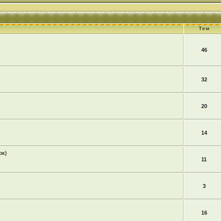
Тем
46
32
20
14
юк)
11
3
16