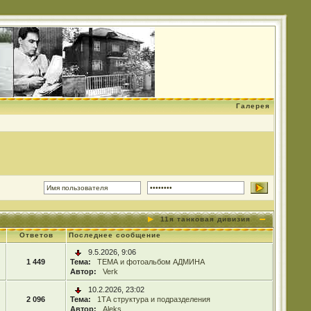
Галерея
11я танковая дивизия
Ответов
Последнее сообщение
9.5.2026, 9:06
1 449
Тема:
ТЕМА и фотоальбом АДМИНА
Автор:
Verk
10.2.2026, 23:02
2 096
Тема:
1ТА структура и подразделения
Автор:
Aleks