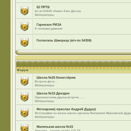
52 ПРТБ
в/ч пп 92846 гКапен близ Дессау
Модераторы:
Гарнизон РИЗА
9 танковая дивизия
Госпиталь Шморкау (в/ч пп 54359)
Форум
Школа №25 Кенигсбрюк
Встречи,фото...
Модераторы:
Школа №15 Дрезден
Одноклассники,друзья,встречи........
Модераторы:
Фотоархив( прислал Андрей Дудуш)
Фотографии из жизни школы сделаны Валерием Ивановичем Дуду
Модераторы:
Маленькая школа №15
Дрезден , здание штаба 11й ТД