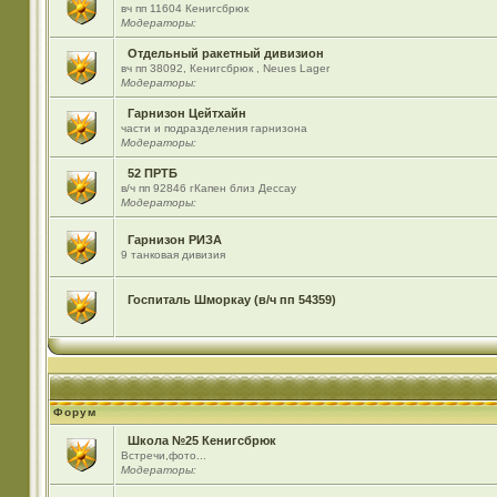
вч пп 11604 Кенигсбрюк
Модераторы:
Отдельный ракетный дивизион
вч пп 38092, Кенигсбрюк , Neues Lager
Модераторы:
Гарнизон Цейтхайн
части и подразделения гарнизона
Модераторы:
52 ПРТБ
в/ч пп 92846 гКапен близ Дессау
Модераторы:
Гарнизон РИЗА
9 танковая дивизия
Госпиталь Шморкау (в/ч пп 54359)
Форум
Школа №25 Кенигсбрюк
Встречи,фото...
Модераторы: