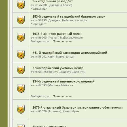
9-й отдельный разведбат
вч. пп.47596 .Дрезден( Клоче)
* Ордынец*
153-й отдельный гвардейский батальон связи
вч пп 58293 ,Дрезден, Hellerau, Klotzsche.
*Тореадор*
1018-й зенитно-ракетный полк
вч пп 58505 (Глютин) Майсcен,Meissen
Модераторы:
Планшетист
841-й гвардейский самоходно-артиллерийский
вч пп 58961.Карл -Маркс- штадт
Кенигсбрюкский учебный центр
вч пп 58325У,между Шморкау-Швепнитц
134-й отдельный инженерно-саперный
вч пп 47593 (Массан)г.Майссен
Модераторы:
Планшетист
1073-й отдельный батальон материального обеспечения
вч пп 61076,(Агреман), Кенигсбрюк
Батальон химзащиты