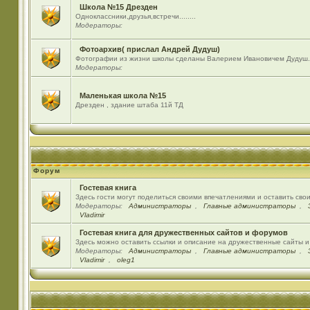
Школа №15 Дрезден
Одноклассники,друзья,встречи........
Модераторы:
Фотоархив( прислал Андрей Дудуш)
Фотографии из жизни школы сделаны Валерием Ивановичем Дудуш.
Модераторы:
Маленькая школа №15
Дрезден , здание штаба 11й ТД
Форум
Гостевая книга
Здесь гости могут поделиться своими впечатлениями и оставить сво
Модераторы:
Администраторы
,
Главные администраторы
,
Vladimir
Гостевая книга для дружественных сайтов и форумов
Здесь можно оставить ссылки и описание на дружественные сайты 
Модераторы:
Администраторы
,
Главные администраторы
,
Vladimir
,
oleg1