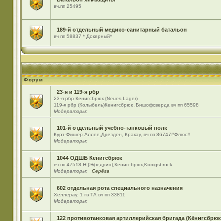
вч.пп 25495
189-й отдельный медико-санитарный батальон
вч пп 58837 * Докерный*
Форум
23-я и 119-я рбр
23-я рбр Кенигсбрюк (Neues Lager)
119-я рбр (Колыбель)Кенигсбрюк ,Бишофсверда вч пп 65598
Модераторы:
101-й отдельный учебно-танковый полк
Курт-Фишер Аллее,Дрезден, Кракау, вч пп 86747#Флюс#
Модераторы:
1044 ОДШБ Кенигсбрюк
вч пп 47518-Н,(Эфедрин),Кенигсбрюк,Konigsbruck
Модераторы:
Серёга
602 отдельная рота специального назначения
Хеллерау. 1 гв ТА вч пп 33811
Модераторы:
122 противотанковая артиллерийская бригада (Кёнигсбрюк