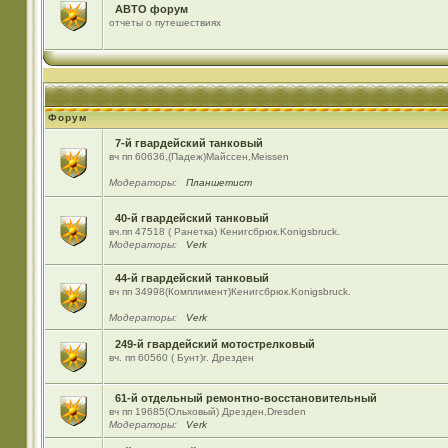
АВТО форум
отчеты о путешествиях
Форум
7-й гвардейский танковый
вч пп 60636,(Падеж)Майсcен,Meissen
Модераторы:
Планшетист
40-й гвардейский танковый
вч.пп 47518 ( Ранетка) Кенигсбрюк.Konigsbruck.
Модераторы:
Verk
44-й гвардейский танковый
вч пп 34998(Комплимент)Кенигсбрюк.Konigsbruck.
Модераторы:
Verk
249-й гвардейский мотострелковый
вч. пп 60560 ( Бунт)г. Дрезден
61-й отдельный ремонтно-восстановительный
вч пп 19685(Ольховый) Дрезден,Dresden
Модераторы:
Verk