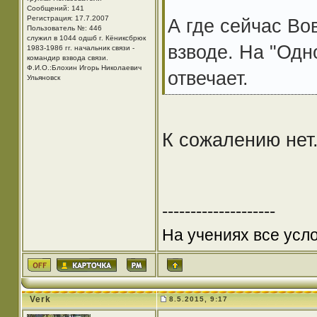
Сообщений: 141
Регистрация: 17.7.2007
А где сейчас Во
Пользователь №: 446
служил в 1044 одшб г. Кёниксбрюк
взводе. На "Одн
1983-1986 гг. начальник связи -
командир взвода связи.
Ф.И.О.:Блохин Игорь Николаевич
отвечает.
Ульяновск
К сожалению нет
--------------------
На учениях все усло
Verk
8.5.2015, 9:17