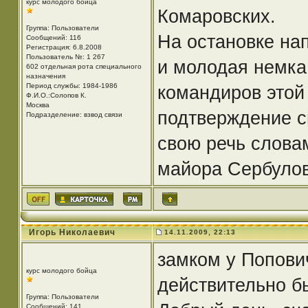
курс молодого бойца
Комаровских.
Группа: Пользователи
На остановке на
Сообщений: 116
Регистрация: 6.8.2008
Пользователь №: 1 267
и молодая немка 
602 отдельная рота специального
назначения
Период службы: 1984-1986
командиров этой 
Ф.И.О.:Солопов К.
Москва
подтверждение с
Подразделение: взвод связи
свою речь словам
майора Сербулов
Игорь Николаевич
14.11.2009, 22:13
замком у Попови
курс молодого бойца
действительно б
Группа: Пользователи
Сообщений: 141