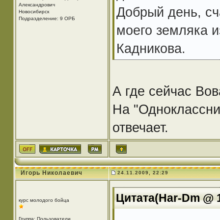
Александрович
Добрый день, сч
Новосибирск
Подразделение: 9 ОРБ
моего земляка 
Кадникова.
А где сейчас Вов
На "Одноклассни
отвечает.
Игорь Николаевич
24.11.2009, 22:29
Цитата(Har-Dm @ 1
курс молодого бойца
Группа: Пользователи