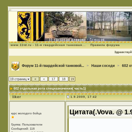
www.11td.ru - 11-я гвардейская танковая...
Правила форума
Здравствуйт
Форум 11-й гвардейской танковой...
>
Наши соседи
>
602 о
19 страниц
«
<
17
18
19
602 отдельная рота спецназначения( часть1)
liker
1.9.2009, 17:42
Цитата(.Vova. @ 1.
курс молодого бойца
Группа: Пользователи
Сообщений: 116