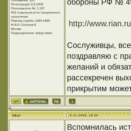
обороны РФ № 49
Сообщений: 116
Регистрация: 6.8.2008
Пользователь №: 1 267
602 отдельная рота специального
назначения
Период службы: 1984-1986
http://www.rian.
Ф.И.О.:Солопов К.
Москва
Подразделение: взвод связи
Сослуживцы, все
поздравляю с пр
желаний и обязат
рассекречен вых
прикрытим может
liker
5.11.2009, 18:29
Вспомнилась ист