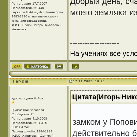
Добрый день, сча
Регистрация: 17.7.2007
Пользователь №: 446
моего земляка и
служил в 1044 одшб г. Кёниксбрюк
1983-1986 гг. начальник связи -
командир взвода связи.
Ф.И.О.:Блохин Игорь Николаевич
Ульяновск
--------------------
На учениях все усло
Har-Dm
17.11.2009, 10:20
Цитата(Игорь Нико
курс молодого бойца
Группа: Пользователи
Сообщений: 26
Регистрация: 4.10.2008
замком у Попови
Пользователь №: 1 375
33811,47596
действительно б
Период службы: 1984-1989
Ф.И.О.:Харитошин Дмитрий