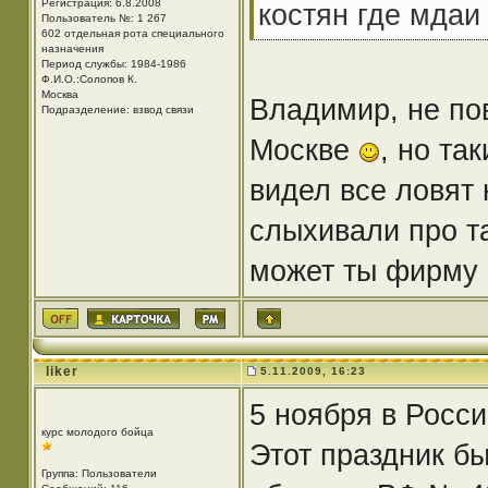
Регистрация: 6.8.2008
костян где мдаи
Пользователь №: 1 267
602 отдельная рота специального
назначения
Период службы: 1984-1986
Ф.И.О.:Солопов К.
Москва
Владимир, не по
Подразделение: взвод связи
Москве
, но та
видел все ловят
слыхивали про т
может ты фирму 
liker
5.11.2009, 16:23
5 ноября в Росси
курс молодого бойца
Этот праздник б
Группа: Пользователи