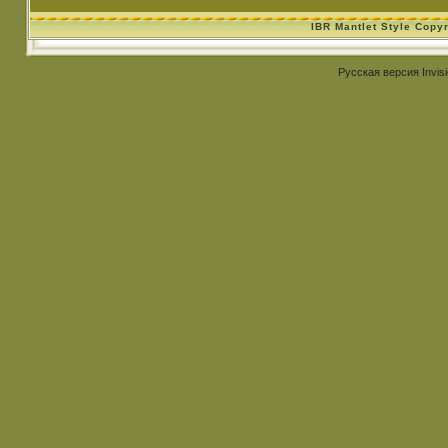
IBR Mantlet Style Copy
Русская версия
Invis