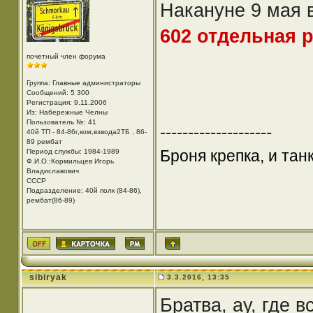
Накануне 9 мая 
602 отдельная 
почетный член форума
Группа: Главные администраторы
Сообщений: 5 300
Регистрация: 9.11.2006
Из: Набережные Челны
Пользователь №: 41
--------------------
40й ТП - 84-86г,ком,взвода2ТБ , 86-
89 рембат
Броня крепка, и та
Период службы: 1984-1989
Ф.И.О.:Кормильцев Игорь
Владиславович
СССР
Подразделение: 40й полк (84-86),
рембат(86-89)
sibiryak
3.3.2016, 13:35
Братва, ау, где 