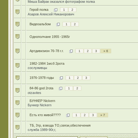
Миша Байрак оказался фотографом полка
Герой полка
1
2
Азаров Алексей Никанорович
Видеоальбом
1
2
Однополчане 1955 -1965г
Артдивизион 76-78 г.г.
1
2
3
» 6
1982-1984 1мсб 2рота
сослуживцы
1976-1978 годы
1
2
3
84-86 god 2rota
1
2
otzavites
БУНКЕР Nickern
Бункер Nickern
Есть кто живой????
1
2
3
» 7
ТБ, 3тр, взвода ТО,связи,обеспечения
служба 1989-90г,г,