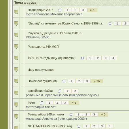
Темы форума
Экспедиция 2007
1
2
3
» 5
фото Габолаева Михаила Георгиевича
"Взгляд" из телецентра Юрия Сенютя 1987-1989 г.г.
1
2
Служба в Дрездене с 1979 по 1981 г.
249-полк, 60560
Разведрота 249 МСП
1971-1974 годы ищу однополчан
1
2
3
4
Ищу сослуживцев
Поиск сослуживцев
1
2
3
» 26
армейские байки
1
2
реальные и нереальные события времен службы
Фото
1
2
3
» 5
фотографии тех лет
Фотоальбом 249го полка
1
2
3
» 5
Александр Анисимов ( экспедиция 2003г)
ФОТОАЛЬБОМ 1986-1988 год
1
2
3
4