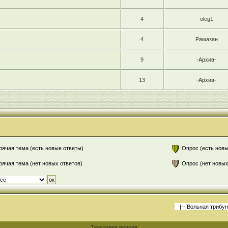
4
oleg1
4
Рамазан
9
-Архив-
13
-Архив-
рячая тема (есть новые ответы)
Опрос (есть новы
рячая тема (нет новых ответов)
Опрос (нет новых
Текстовая версия