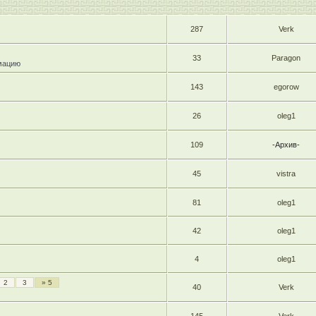
287
Verk
33
Paragon
мацию
143
egorow
26
oleg1
109
-Архив-
45
vistra
81
oleg1
42
oleg1
4
oleg1
2
3
» 5
40
Verk