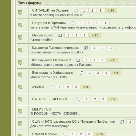
Темы форума
СИТУАЦИЯ на Украине
1
2
3
» 29
в свете последних событий 2014г
Ситуация в Германии
1
2
3
4
читать всем. СМИ Германии не показывают и скрывают эту инфор
Мысли вслух
1
2
3
» 15
Стихи о войне
Казанское Танковое училище.
1
2
3
Все что имеет отношение к КВТКУ
Кто служил в Мёгелине ?
1
2
3
» 11
Мёгелин расположен рядом с г.Ратенов
Все назад , в Хайдефельд !
1
2
3
» 5
Много фоток 1980-1985
АФИША
1
2
3
» 9
НА ВОЛГЕ ШИРОКОЙ.....
1
2
3
» 5
МЫ ИЗ ГСВГ !
О РОССИИ, ЧЕСТИ, СЛУЖБЕ...
США и НАТО размещают ВС в Польше и Прибалтике
1
для чего этот маскарад?
Служба в армии
1
2
3
» 15