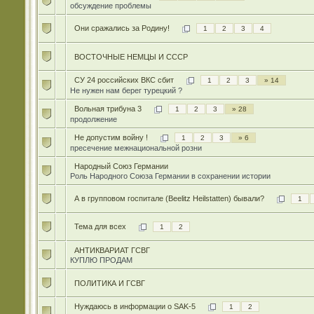
обсуждение проблемы
Они сражались за Родину!
1
2
3
4
ВОСТОЧНЫЕ НЕМЦЫ И СССР
СУ 24 российских ВКС сбит
1
2
3
» 14
Не нужен нам берег турецкий ?
Вольная трибуна 3
1
2
3
» 28
продолжение
Не допустим войну !
1
2
3
» 6
пресечение межнациональной розни
Народный Союз Германии
Роль Народного Союза Германии в сохранении истории
А в групповом госпитале (Beelitz Heilstatten) бывали?
1
Тема для всех
1
2
АНТИКВАРИАТ ГСВГ
КУПЛЮ ПРОДАМ
ПОЛИТИКА И ГСВГ
Нуждаюсь в информации о SAK-5
1
2