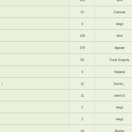
145
Verk
37
Camrad
3
oleg1
139
Verk
270
-Архив-
59
Tunik Evgeniy
3
Vladimir
2
11
Doctor_
11
silver21
2
oleg1
2
oleg1
10
Bucka