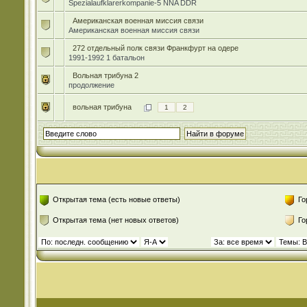
Spezialaufklarerkompanie-5 NNA DDR
Американская военная миссия связи
Американская военная миссия связи
272 отдельный полк связи Франкфурт на одере
1991-1992 1 батальон
Вольная трибуна 2
продолжение
вольная трибуна
1
2
Открытая тема (есть новые ответы)
Го
Открытая тема (нет новых ответов)
Го