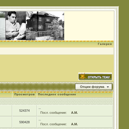
Галерея
Опции форума
Просмотров
Последнее сообщение
--
524374
Посл. сообщение:
А.М.
--
590428
Посл. сообщение:
А.М.