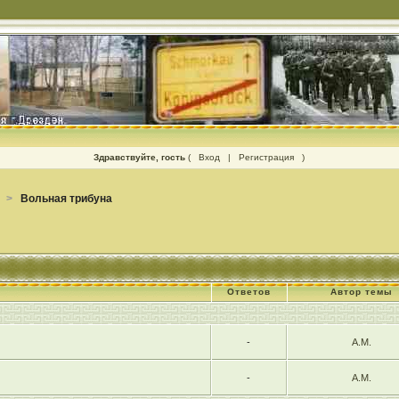
Здравствуйте, гость
(
Вход
|
Регистрация
)
>
Вольная трибуна
Ответов
Автор темы
-
А.М.
-
А.М.