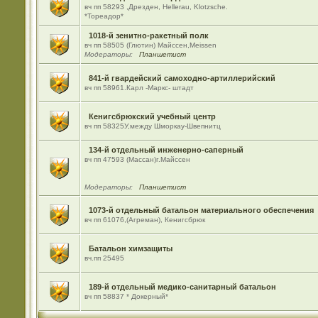
вч пп 58293 ,Дрезден, Hellerau, Klotzsche.
*Тореадор*
1018-й зенитно-ракетный полк
вч пп 58505 (Глютин) Майсcен,Meissen
Модераторы:
Планшетист
841-й гвардейский самоходно-артиллерийский
вч пп 58961.Карл -Маркс- штадт
Кенигсбрюкский учебный центр
вч пп 58325У,между Шморкау-Швепнитц
134-й отдельный инженерно-саперный
вч пп 47593 (Массан)г.Майссен
Модераторы:
Планшетист
1073-й отдельный батальон материального обеспечения
вч пп 61076,(Агреман), Кенигсбрюк
Батальон химзащиты
вч.пп 25495
189-й отдельный медико-санитарный батальон
вч пп 58837 * Докерный*