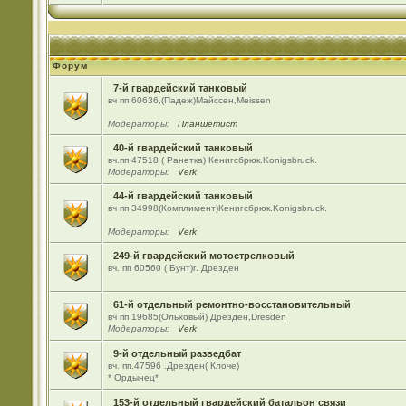
Форум
7-й гвардейский танковый
вч пп 60636,(Падеж)Майсcен,Meissen
Модераторы:
Планшетист
40-й гвардейский танковый
вч.пп 47518 ( Ранетка) Кенигсбрюк.Konigsbruck.
Модераторы:
Verk
44-й гвардейский танковый
вч пп 34998(Комплимент)Кенигсбрюк.Konigsbruck.
Модераторы:
Verk
249-й гвардейский мотострелковый
вч. пп 60560 ( Бунт)г. Дрезден
61-й отдельный ремонтно-восстановительный
вч пп 19685(Ольховый) Дрезден,Dresden
Модераторы:
Verk
9-й отдельный разведбат
вч. пп.47596 .Дрезден( Клоче)
* Ордынец*
153-й отдельный гвардейский батальон связи