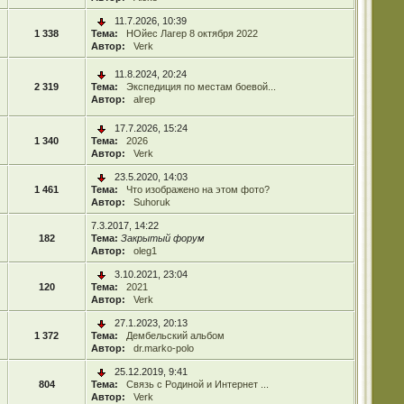
11.7.2026, 10:39
1 338
Тема:
НОйес Лагер 8 октября 2022
Автор:
Verk
11.8.2024, 20:24
2 319
Тема:
Экспедиция по местам боевой...
Автор:
alrep
17.7.2026, 15:24
1 340
Тема:
2026
Автор:
Verk
23.5.2020, 14:03
1 461
Тема:
Что изображено на этом фото?
Автор:
Suhoruk
7.3.2017, 14:22
182
Тема:
Закрытый форум
Автор:
oleg1
3.10.2021, 23:04
120
Тема:
2021
Автор:
Verk
27.1.2023, 20:13
1 372
Тема:
Дембельский альбом
Автор:
dr.marko-polo
25.12.2019, 9:41
804
Тема:
Связь с Родиной и Интернет ...
Автор:
Verk