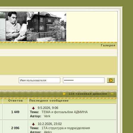
Галерея
11я танковая дивизия
Ответов
Последнее сообщение
9.5.2026, 9:06
1 449
Тема:
ТЕМА и фотоальбом АДМИНА
Автор:
Verk
10.2.2026, 23:02
2 096
Тема:
1ТА структура и подразделения
Автор:
Aleks