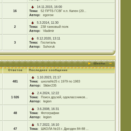
14.11.2015, 16:00
16
Тема:
52 ПРТБ ГСВГ н.п. Капен (20...
Автор:
egorow
5.3.2014, 11:30
2
Тема:
23й танковый полк
Автор:
Vladimir
8.12.2020, 13:11
3
Тема:
Госпиталь
Автор:
Suhoruk
Школы
Ответов
Последнее сообщение
1.10.2023, 21:17
481
Тема:
школа№25 с 1979 по 1983
Автор:
Slider235
2.4.2024, 12:22
1 026
Тема:
Поиск друзей, одоклассников...
Автор:
legion
3.6.2008, 16:31
48
Тема:
Фотографии
Автор:
legion
5.7.2022, 16:10
47
Тема:
ШКОЛА №15 г. Дрезден 84-88 ...