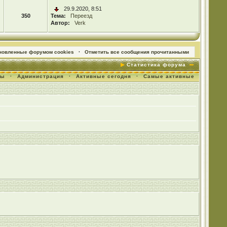
29.9.2020, 8:51
350
Тема:
Переезд
Автор:
Verk
ановленные форумом cookies
·
Отметить все сообщения прочитанными
Статистика форума
мы
·
Администрация
·
Активные сегодня
·
Самые активные