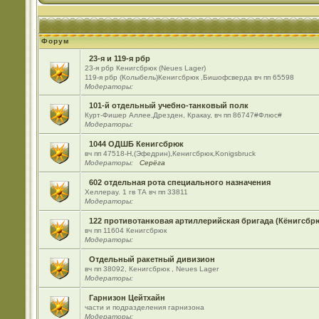
Форум
23-я и 119-я рбр
23-я рбр Кенигсбрюк (Neues Lager)
119-я рбр (Колыбель)Кенигсбрюк ,Бишофсверда вч пп 65598
Модераторы:
101-й отдельный учебно-танковый полк
Курт-Фишер Аллее,Дрезден, Кракау, вч пп 86747#Флюс#
Модераторы:
1044 ОДШБ Кенигсбрюк
вч пп 47518-Н,(Эфедрин),Кенигсбрюк,Konigsbruck
Модераторы:
Серёга
602 отдельная рота специального назначения
Хеллерау. 1 гв ТА вч пп 33811
Модераторы:
122 противотанковая артиллерийская бригада (Кёнигсбр
вч пп 11604 Кенигсбрюк
Модераторы:
Отдельный ракетный дивизион
вч пп 38092, Кенигсбрюк , Neues Lager
Модераторы:
Гарнизон Цейтхайн
части и подразделения гарнизона
Модераторы: