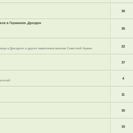
30
ов в Германию ,Дрезден
35
22
ища в Дрездене и других памятников воинам Советской Армии.
37
4
вателей
11
35
16