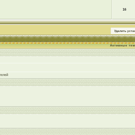
16
Удалить уст
Активные те
телей