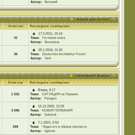
Автор:
Виталий
Форум для гостей
Ответов
Последнее сообщение
17.3.2011, 15:16
41
Тема:
Гостевая книга
Автор:
Василена
25.1.2016, 11:42
36
Тема:
Deutsches Architektur-Forum
Автор:
Verk
Свободный форум
Ответов
Последнее сообщение
Вчера, 9:17
1 532
Тема:
СИТУАЦИЯ на Украине
Автор:
Paragon
15.12.2025, 13:35
3 046
Тема:
НОВАЯ ГЕРМАНИЯ
Автор:
Suhoruk
7.1.2021, 5:52
349
Тема:
"Ждал его в образе пропасти...
Автор:
egorow