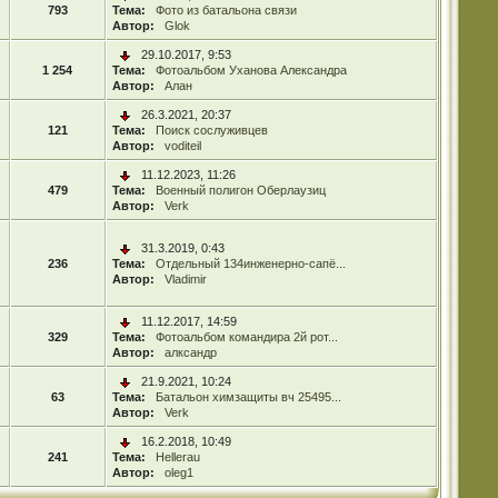
793
Тема:
Фото из батальона связи
Автор:
Glok
29.10.2017, 9:53
1 254
Тема:
Фотоальбом Уханова Александра
Автор:
Алан
26.3.2021, 20:37
121
Тема:
Поиск сослуживцев
Автор:
voditeil
11.12.2023, 11:26
479
Тема:
Военный полигон Оберлаузиц
Автор:
Verk
31.3.2019, 0:43
236
Тема:
Отдельный 134инженерно-сапё...
Автор:
Vladimir
11.12.2017, 14:59
329
Тема:
Фотоальбом командира 2й рот...
Автор:
алксандр
21.9.2021, 10:24
63
Тема:
Батальон химзащиты вч 25495...
Автор:
Verk
16.2.2018, 10:49
241
Тема:
Hellerau
Автор:
oleg1