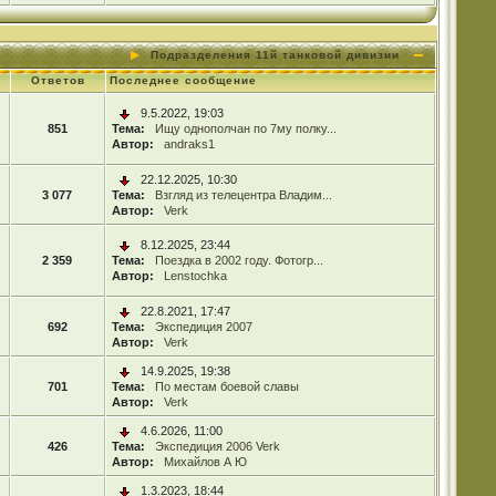
Подразделения 11й танковой дивизии
Ответов
Последнее сообщение
9.5.2022, 19:03
851
Тема:
Ищу однополчан по 7му полку...
Автор:
andraks1
22.12.2025, 10:30
3 077
Тема:
Взгляд из телецентра Владим...
Автор:
Verk
8.12.2025, 23:44
2 359
Тема:
Поездка в 2002 году. Фотогр...
Автор:
Lenstochka
22.8.2021, 17:47
692
Тема:
Экспедиция 2007
Автор:
Verk
14.9.2025, 19:38
701
Тема:
По местам боевой славы
Автор:
Verk
4.6.2026, 11:00
426
Тема:
Экспедиция 2006 Verk
Автор:
Михайлов А Ю
1.3.2023, 18:44