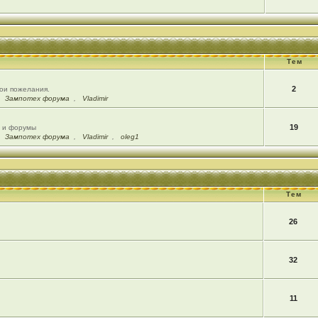
Тем
2
вои пожелания.
,
Зампотех форума
,
Vladimir
19
ы и форумы
,
Зампотех форума
,
Vladimir
,
oleg1
Тем
26
32
11