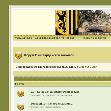
www.11td.ru - 11-я гвардейская танковая...
Правила форума
Форум 11-й гвардейской танковой...
С возвращением, последний раз вы были здесь :
Сегодня, 13:59
Форум
11-я танковая дивизия(вч пп 58325)
Общение,интересное,фотографии
Dresden, 1-я танковая армия,...
Интересное .фотографии....