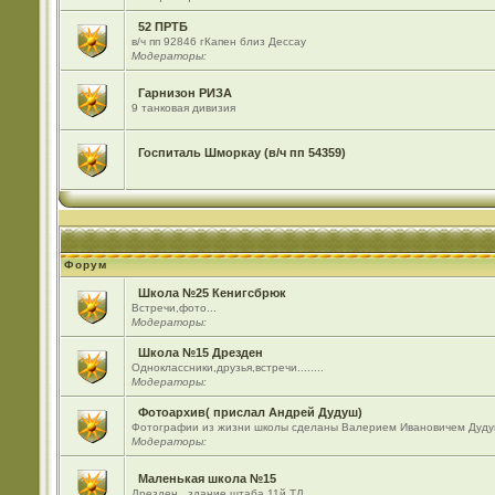
52 ПРТБ
в/ч пп 92846 гКапен близ Дессау
Модераторы:
Гарнизон РИЗА
9 танковая дивизия
Госпиталь Шморкау (в/ч пп 54359)
Форум
Школа №25 Кенигсбрюк
Встречи,фото...
Модераторы:
Школа №15 Дрезден
Одноклассники,друзья,встречи........
Модераторы:
Фотоархив( прислал Андрей Дудуш)
Фотографии из жизни школы сделаны Валерием Ивановичем Дуду
Модераторы:
Маленькая школа №15
Дрезден , здание штаба 11й ТД