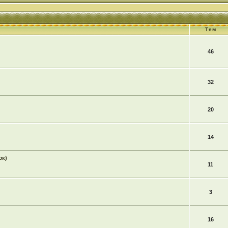
Тем
46
32
20
14
юк)
11
3
16