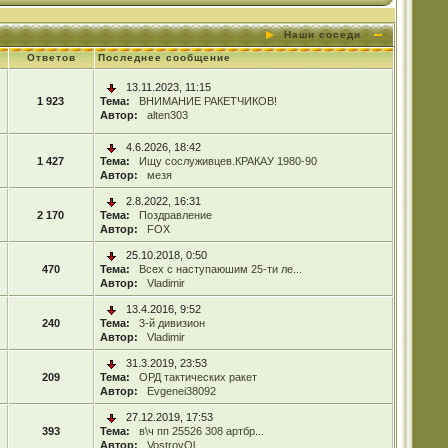
Наши соседи
Ответов
Последнее сообщение
13.11.2023, 11:15
1 923
Тема:
ВНИМАНИЕ РАКЕТЧИКОВ!
Автор:
alten303
4.6.2026, 18:42
1 427
Тема:
Ищу сослуживцев.КРАКАУ 1980-90
Автор:
мезя
2.8.2022, 16:31
2 170
Тема:
Поздравление
Автор:
FOX
25.10.2018, 0:50
470
Тема:
Всех с наступаюшим 25-ти ле...
Автор:
Vladimir
13.4.2016, 9:52
240
Тема:
3-й дивизион
Автор:
Vladimir
31.3.2019, 23:53
209
Тема:
ОРД тактических ракет
Автор:
Evgenei38092
27.12.2019, 17:53
393
Тема:
в\ч пп 25526 308 артбр...
Автор:
VostrovOl