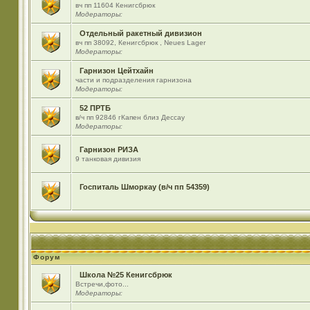
вч пп 11604 Кенигсбрюк
Модераторы:
Отдельный ракетный дивизион
вч пп 38092, Кенигсбрюк , Neues Lager
Модераторы:
Гарнизон Цейтхайн
части и подразделения гарнизона
Модераторы:
52 ПРТБ
в/ч пп 92846 гКапен близ Дессау
Модераторы:
Гарнизон РИЗА
9 танковая дивизия
Госпиталь Шморкау (в/ч пп 54359)
Форум
Школа №25 Кенигсбрюк
Встречи,фото...
Модераторы: