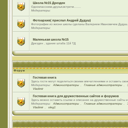
Школа №15 Дрезден
Одноклассники,друзья,встречи........
Модераторы:
Фотоархив( прислал Андрей Дудуш)
Фотографии из жизни школы сделаны Валерием Ивановичем Дудуш.
Модераторы:
Маленькая школа №15
Дрезден , здание штаба 11й ТД
Форум
Гостевая книга
Здесь гости могут поделиться своими впечатлениями и оставить сво
Модераторы:
Администраторы
,
Главные администраторы
,
Vladimir
Гостевая книга для дружественных сайтов и форумов
Здесь можно оставить ссылки и описание на дружественные сайты 
Модераторы:
Администраторы
,
Главные администраторы
,
Vladimir
,
oleg1