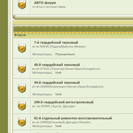
АВТО форум
отчеты о путешествиях
Форум
7-й гвардейский танковый
вч пп 60636,(Падеж)Майсcен,Meissen
Модераторы:
Планшетист
40-й гвардейский танковый
вч.пп 47518 ( Ранетка) Кенигсбрюк.Konigsbruck.
Модераторы:
Verk
44-й гвардейский танковый
вч пп 34998(Комплимент)Кенигсбрюк.Konigsbruck.
Модераторы:
Verk
249-й гвардейский мотострелковый
вч. пп 60560 ( Бунт)г. Дрезден
61-й отдельный ремонтно-восстановительный
вч пп 19685(Ольховый) Дрезден,Dresden
Модераторы:
Verk