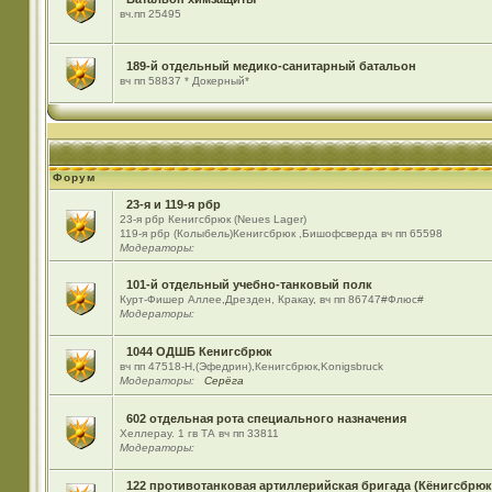
вч.пп 25495
189-й отдельный медико-санитарный батальон
вч пп 58837 * Докерный*
Форум
23-я и 119-я рбр
23-я рбр Кенигсбрюк (Neues Lager)
119-я рбр (Колыбель)Кенигсбрюк ,Бишофсверда вч пп 65598
Модераторы:
101-й отдельный учебно-танковый полк
Курт-Фишер Аллее,Дрезден, Кракау, вч пп 86747#Флюс#
Модераторы:
1044 ОДШБ Кенигсбрюк
вч пп 47518-Н,(Эфедрин),Кенигсбрюк,Konigsbruck
Модераторы:
Серёга
602 отдельная рота специального назначения
Хеллерау. 1 гв ТА вч пп 33811
Модераторы:
122 противотанковая артиллерийская бригада (Кёнигсбрюк