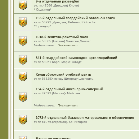
9-й отдельный разведбат
вч. пп.47596 .Дрезден( Клоче)
* Ордынец*
153-й отдельный гвардейский батальон связи
вч пп 58293 ,Дрезден, Hellerau, Klotzsche.
*Тореадор*
1018-й зенитно-ракетный полк
вч пп 58505 (Глютин) Майсcен,Meissen
Модераторы:
Планшетист
841-й гвардейский самоходно-артиллерийский
вч пп 58961.Карл -Маркс- штадт
Кенигсбрюкский учебный центр
вч пп 58325У,между Шморкау-Швепнитц
134-й отдельный инженерно-саперный
вч пп 47593 (Массан)г.Майссен
Модераторы:
Планшетист
1073-й отдельный батальон материального обеспечения
вч пп 61076,(Агреман), Кенигсбрюк
Батальон химзащиты