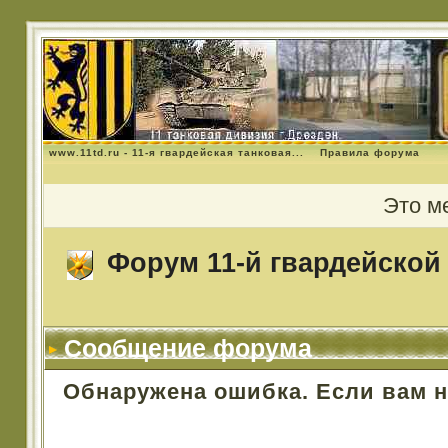
www.11td.ru - 11-я гвардейская танковая...
Правила форума
Это м
Форум 11-й гвардейской 
Сообщение форума
Обнаружена ошибка. Если вам 