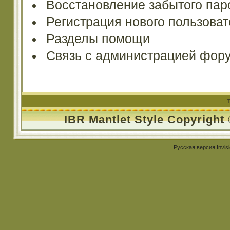
Восстановление забытого пар
Регистрация нового пользова
Разделы помощи
Связь с администрацией фор
IBR Mantlet Style Copyright
Русская версия
Invis