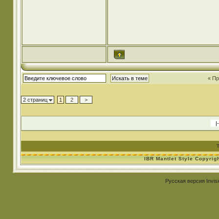
« П
2 страниц
1
2
>
IBR Mantlet Style Copyrig
Русская версия
Invis