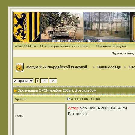
www.11td.ru - 11-я гвардейская танковая...
Правила форума
Здравствуйте, 
Форум 11-й гвардейской танковой...
>
Наши соседи
>
602
2 страниц
1
2
>
Экспедиция ОРСН(ноябрь 2005г)
, фотоальбом
Архив
4.11.2006, 19:03
Автор:
Verk Nov 16 2005, 04:34 PM
Вот так вот!
Гость