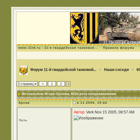
www.11td.ru - 11-я гвардейская танковая...
Правила форума
Форум 11-й гвардейской танковой...
>
Наши соседи
>
6
3 страниц
<
1
2
3
Фотоальбом Игоря Орлова
, 602я рота спецназначения
Архив
4.11.2006, 19:44
Автор:
Verk Nov 15 2005, 08:57 AM
Гость