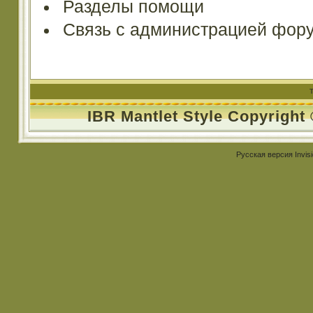
Разделы помощи
Связь с администрацией фор
IBR Mantlet Style Copyright
Русская версия
Invis