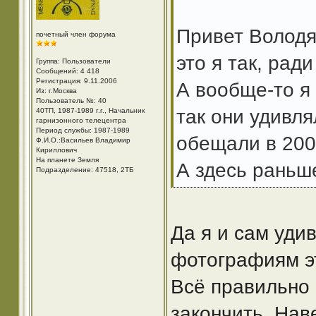
Привет Володя
почетный член форума
это я так, рад
Группа: Пользователи
Сообщений: 4 418
Регистрация: 9.11.2006
А вообще-то я
Из: г.Москва
Пользователь №: 40
так они удивля
40ТП, 1987-1989 г.г., Начальник
гарнизонного телецентра
Период службы: 1987-1989
обещали в 2005
Ф.И.О.:Васильев Владимир
Кириллович
На планете Земля
А здесь раньш
Подразделение: 47518, 2ТБ
Да я и сам уди
фотографиям эт
Всё правильно 
закончить. Наве