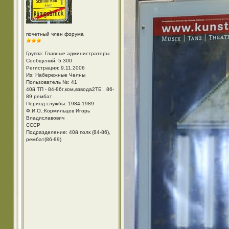
почетный член форума
Группа: Главные администраторы
Сообщений: 5 300
Регистрация: 9.11.2006
Из: Набережные Челны
Пользователь №: 41
40й ТП - 84-86г,ком,взвода2ТБ , 86-
89 рембат
Период службы: 1984-1989
Ф.И.О.:Кормильцев Игорь
Владиславович
СССР
Подразделение: 40й полк (84-86),
рембат(86-89)