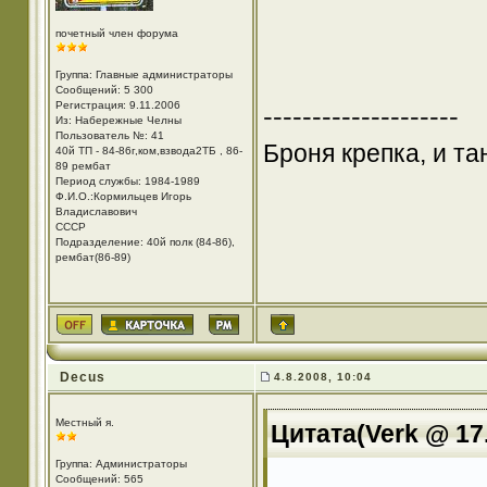
почетный член форума
Группа: Главные администраторы
Сообщений: 5 300
Регистрация: 9.11.2006
--------------------
Из: Набережные Челны
Пользователь №: 41
Броня крепка, и т
40й ТП - 84-86г,ком,взвода2ТБ , 86-
89 рембат
Период службы: 1984-1989
Ф.И.О.:Кормильцев Игорь
Владиславович
СССР
Подразделение: 40й полк (84-86),
рембат(86-89)
Decus
4.8.2008, 10:04
Местный я.
Цитата(Verk @ 17.
Группа: Администраторы
Сообщений: 565