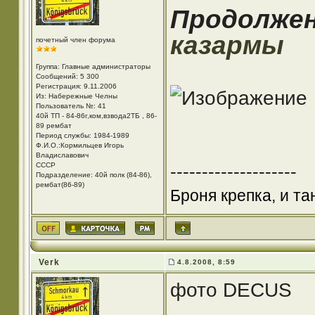
Продолже
казармы
почетный член форума
Группа: Главные администраторы
Сообщений: 5 300
Регистрация: 9.11.2006
Из: Набережные Челны
Пользователь №: 41
40й ТП - 84-86г,ком,взвода2ТБ , 86-
89 рембат
Период службы: 1984-1989
Ф.И.О.:Кормильцев Игорь
Владиславович
СССР
--------------------
Подразделение: 40й полк (84-86),
рембат(86-89)
Броня крепка, и т
Verk
4.8.2008, 8:59
фото DECUS