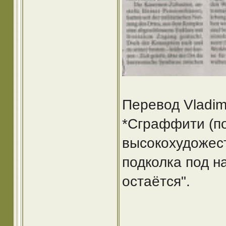
Перевод Vladimi
*Сграффити (п
высокохудожес
подколка под н
остаётся".