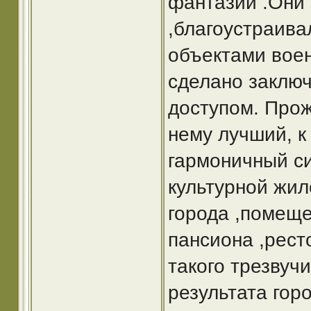
фантазии .Они
,благоустраив
объектами воен
сделано заклю
доступом. Прож
нему лучший, к
гармоничный с
культурной жил
города ,помеще
пансиона ,рест
такого трезвуч
результата гор