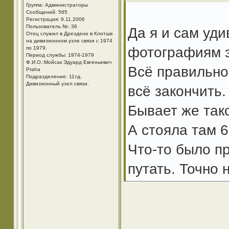
Группа: Администраторы
Сообщений: 565
Регистрация: 9.11.2006
Пользователь №: 36
Да я и сам уд
Отец служил в Дрездене в Клотше
на дивизионном узле связи с 1974
фотографиям э
по 1979.
Период службы: 1974-1979
Ф.И.О.:Мойсак Эдуард Евгеньевич
Всё правильно
Praha
Подразделение: 11тд.
Дивизионный узел связи.
всё закончить.
Бывает же такое
А стояла там 6
Что-то было пр
путать. Точно 