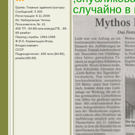
случайно в
Группа: Главные администраторы
Сообщений: 5 300
Регистрация: 9.11.2006
Из: Набережные Челны
Пользователь №: 41
40й ТП - 84-86г,ком,взвода2ТБ , 86-
89 рембат
Период службы: 1984-1989
Ф.И.О.:Кормильцев Игорь
Владиславович
СССР
Подразделение: 40й полк (84-86),
рембат(86-89)