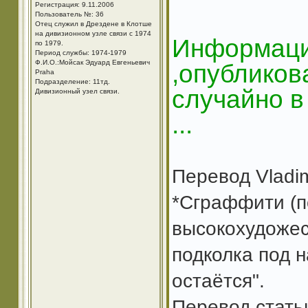
Регистрация: 9.11.2006
Пользователь №: 36
Отец служил в Дрездене в Клотше
на дивизионном узле связи с 1974
Информаци
по 1979.
Период службы: 1974-1979
Ф.И.О.:Мойсак Эдуард Евгеньевич
,опубликов
Praha
Подразделение: 11тд.
случайно в
Дивизионный узел связи.
...
Перевод Vladim
*Сграффити (п
высокохудожес
подколка под 
остаётся".
Перевод стать