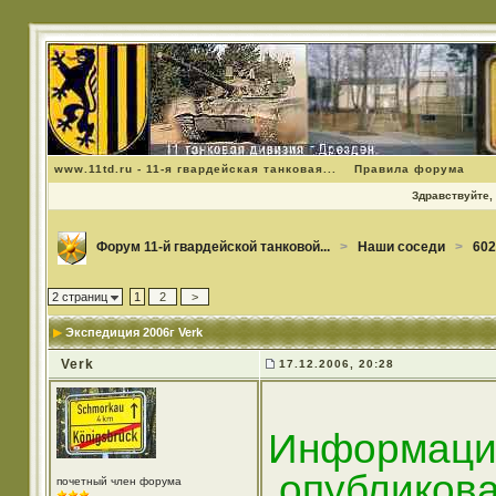
www.11td.ru - 11-я гвардейская танковая...
Правила форума
Здравствуйте, 
Форум 11-й гвардейской танковой...
>
Наши соседи
>
602
2 страниц
1
2
>
Экспедиция 2006г Verk
Verk
17.12.2006, 20:28
Информаци
,опубликов
почетный член форума