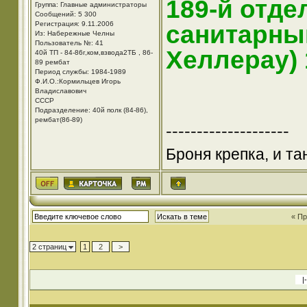
189-й отде
Группа: Главные администраторы
Сообщений: 5 300
Регистрация: 9.11.2006
санитарный
Из: Набережные Челны
Пользователь №: 41
Хеллерау) 
40й ТП - 84-86г,ком,взвода2ТБ , 86-
89 рембат
Период службы: 1984-1989
Ф.И.О.:Кормильцев Игорь
Владиславович
СССР
Подразделение: 40й полк (84-86),
рембат(86-89)
--------------------
Броня крепка, и т
« П
2 страниц
1
2
>