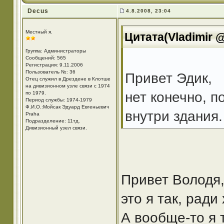
Decus
4.8.2008, 23:04
Местный я.
Цитата(Vladimir @
Группа: Администраторы
Сообщений: 565
Регистрация: 9.11.2006
Пользователь №: 36
Привет Эдик,
Отец служил в Дрездене в Клотше
на дивизионном узле связи с 1974
нет конечно, 
по 1979.
Период службы: 1974-1979
Ф.И.О.:Мойсак Эдуард Евгеньевич
внутри здания.
Praha
Подразделение: 11тд.
Дивизионный узел связи.
Привет Володя
это я так, ради
А вообще-то я 