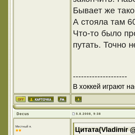
Бывает же такое 
А стояла там 60
Что-то было пр
путать. Точно н
--------------------
В хоккей играют на
Decus
5.8.2008, 9:38
Местный я.
Цитата(Vladimir @