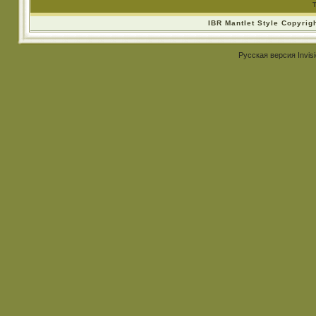
IBR Mantlet Style Copyrig
Русская версия
Invis