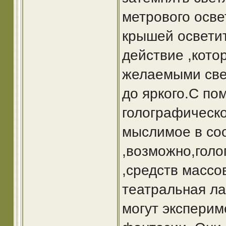
метрового осве
крышей осветит
действие ,кото
желаемыми све
до яркого.С по
голографическо
мыслимое в соо
,возможно,гол
,средств массо
театральная ла
могут эксперим