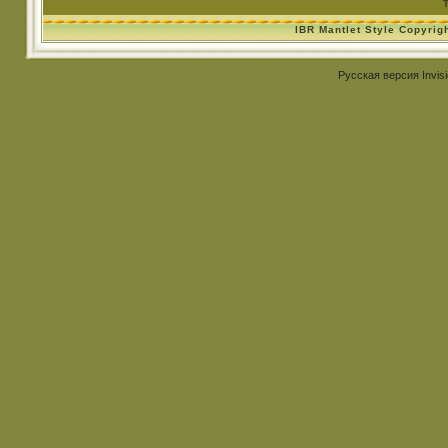
IBR Mantlet Style Copyrig
Русская версия
Invis