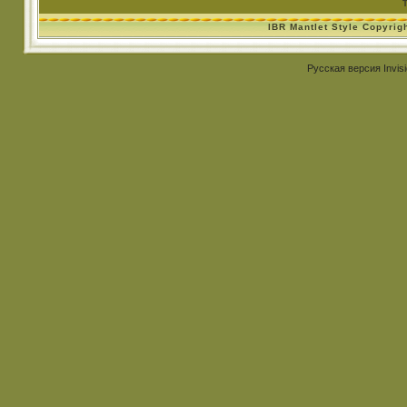
IBR Mantlet Style Copyrig
Русская версия
Invis