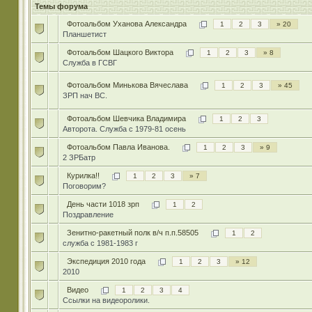
Темы форума
Фотоальбом Уханова Александра
1
2
3
» 20
Планшетист
Фотоальбом Шацкого Виктора
1
2
3
» 8
Служба в ГСВГ
Фотоальбом Минькова Вячеслава
1
2
3
» 45
ЗРП нач ВС.
Фотоальбом Шевчика Владимира
1
2
3
Авторота. Служба с 1979-81 осень
Фотоальбом Павла Иванова.
1
2
3
» 9
2 ЗРБатр
Курилка!!
1
2
3
» 7
Поговорим?
День части 1018 зрп
1
2
Поздравление
Зенитно-ракетный полк в/ч п.п.58505
1
2
служба с 1981-1983 г
Экспедиция 2010 года
1
2
3
» 12
2010
Видео
1
2
3
4
Ссылки на видеоролики.