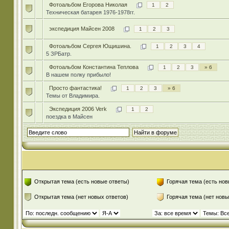
Фотоальбом Егорова Николая
1
2
Техническая батарея 1976-1978гг.
экспедиция Майсен 2008
1
2
3
Фотоальбом Сергея Ющишина.
1
2
3
4
5 ЗРБатр.
Фотоальбом Константина Теплова
1
2
3
» 6
В нашем полку прибыло!
Просто фантастика!
1
2
3
» 6
Темы от Владимира.
Экспедиция 2006 Verk
1
2
поездка в Майсен
Открытая тема (есть новые ответы)
Горячая тема (есть нов
Открытая тема (нет новых ответов)
Горячая тема (нет новы