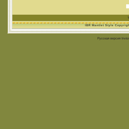
IBR Mantlet Style Copyrig
Русская версия
Invis