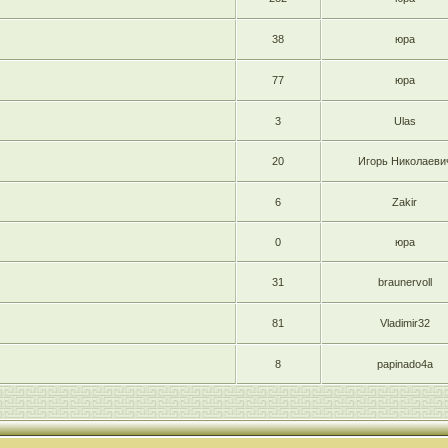
38
юра
77
юра
3
Ulas
20
Игорь Николаеви
6
Zakir
0
юра
31
braunervoll
81
Vladimir32
8
papinado4a