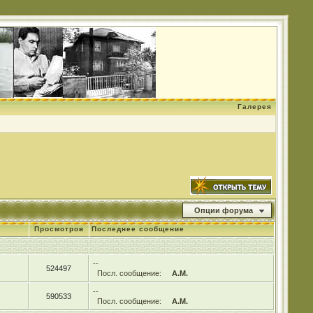
Галерея
Опции форума
Просмотров
Последнее сообщение
--
524497
Посл. сообщение:
А.М.
--
590533
Посл. сообщение:
А.М.