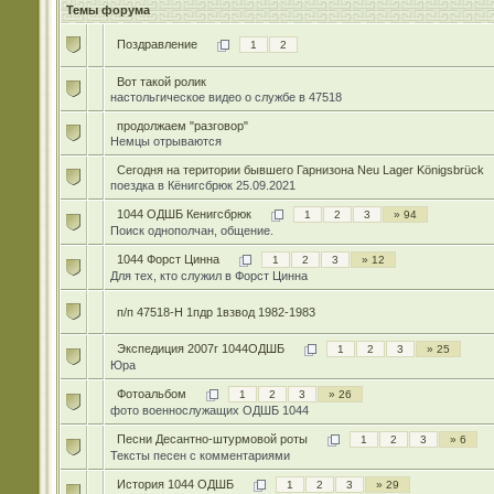
Темы форума
Поздравление
1
2
Вот такой ролик
настольгическое видео о службе в 47518
продолжаем "разговор"
Немцы отрываются
Сегодня на територии бывшего Гарнизона Neu Lager Königsbrück
поездка в Кёнигсбрюк 25.09.2021
1044 ОДШБ Кенигсбрюк
1
2
3
» 94
Поиск однополчан, общение.
1044 Форст Цинна
1
2
3
» 12
Для тех, кто служил в Форст Цинна
п/п 47518-Н 1пдр 1взвод 1982-1983
Экспедиция 2007г 1044ОДШБ
1
2
3
» 25
Юра
Фотоальбом
1
2
3
» 26
фото военнослужащих ОДШБ 1044
Песни Десантно-штурмовой роты
1
2
3
» 6
Тексты песен с комментариями
История 1044 ОДШБ
1
2
3
» 29