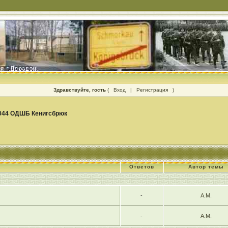
Здравствуйте, гость
(
Вход
|
Регистрация
)
044 ОДШБ Кенигсбрюк
Ответов
Автор темы
-
А.М.
-
А.М.