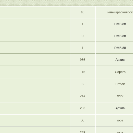
10
иван красноярск
1
-DMB 88-
0
-DMB 88-
1
-DMB 88-
936
-Архив-
115
Серёга
6
Ermak
244
Verk
253
-Архив-
58
юра
282
юра