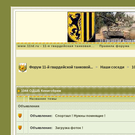
www.11td.ru - 11-я гвардейская танковая...
Правила форума
Форум 11-й гвардейской танковой...
>
Наши соседи
>
1
1044 ОДШБ Кенигсбрюк
Название темы
Объявления
Объявление:
Спортзал ! Нужны помнящие !
Объявление:
Загрузка фоток !