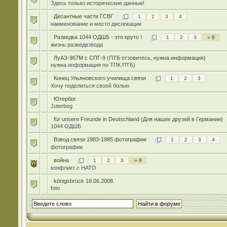
Здесь только исторические данные!
Десантные части ГСВГ
1
2
3
4
наименование и место дислокации
Разведка 1044 ОДШБ - это круто !
1
2
3
» 8
жизнь разведвзвода
ЛуАЗ-967М с СПГ-9 (ПТБ отзовитесь, нужна информация)
нужна информация по ТПК ПТБ)
Конец Ульяновского училища связи
1
2
3
Хочу поделиться своей болью
Ютербог
Juterbog
für unsere Freunde in Deutschland (Для наших друзей в Германии)
1044 ОДШБ
Взвод связи 1983-1985 фотографии
1
2
3
4
фотографии
война
1
2
3
» 9
конфликт с НАТО
königsbrück 18.06.2008.
foto