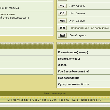
Нет данных
общений форума )
Нет данных
льон связи
й этого пользователя )
Нет данных
Отправить личное сообщение
E-mail скрыт
В какой части( номер)
Период службы
Ф.И.О.
Где Вы сейчас живёте?
Подразделение
Супер защита от ботов
Текстовая версия
IBR Mantlet Style Copyright © 2006
Fisana
V.2.1
IBResource.ru