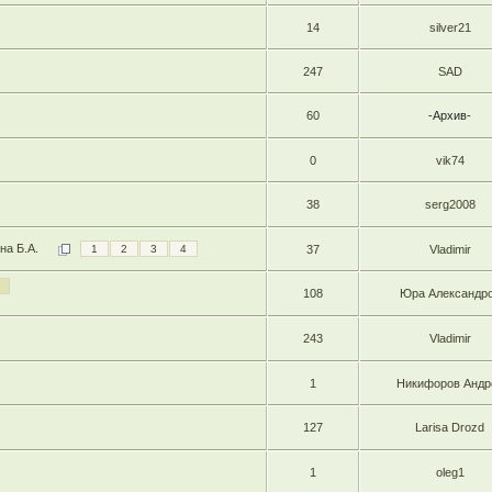
14
silver21
247
SAD
60
-Архив-
0
vik74
38
serg2008
на Б.А.
1
2
3
4
37
Vladimir
108
Юра Александр
243
Vladimir
1
Никифоров Андр
127
Larisa Drozd
1
oleg1