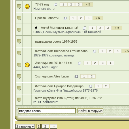
77-79 год
1
2
3
» 5
Немного фото.
Просто новости
1
2
3
» 6
Алло! Мы ищем таланты!
1
2
3
» 5
Стихи,Песни,Музыка,Афоризмы 11й танковой
разведрота осень 1974-1976
Фотоальбом Шепелева Станислава
1
2
3
» 5
1972-1977 командир взвода
Экспедиция 2011г.: 44 т.п.
1
2
3
4
44тп, Altes Lager
Экспедиция Altes Lager
1
2
Фотоальбом Букареа Владимира
1
2
Годы службы в 44м Гвардейском 1977-1978
Фото Шудрико Иван (отец) пп34998, 1976-78г.
гв. ст. лейтенант
2 страниц
1
2
>