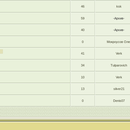
46
ksk
59
-Архив-
40
-Архив-
0
Мокроусов Оле
41
Verk
34
Tulparovich
10
Verk
13
silver21
0
Denis07