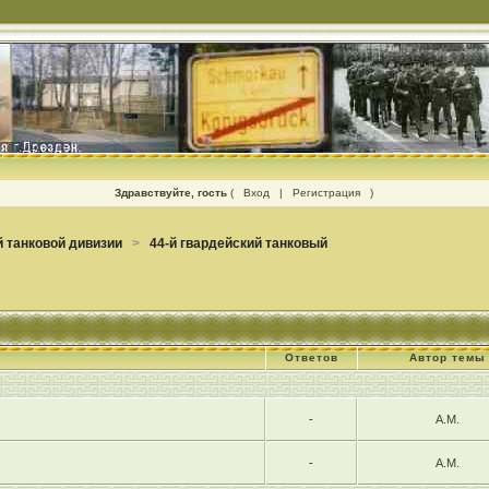
Здравствуйте, гость
(
Вход
|
Регистрация
)
 танковой дивизии
>
44-й гвардейский танковый
Ответов
Автор темы
-
А.М.
-
А.М.