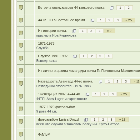
Встреча сослуживцев 44 танкового полка
1
2
44 Гв. ТП в настоящее время
1
2
3
» 25
Из истории полка.
1
2
3
» 7
прислала Ира Курьянова
1971-1973
Служба
Служба 1991-1992
1
2
3
4
Вывод полка
Из личного архива командира полка Гв.Полковника Максимиши
Развед рота Авангард 44-го полка.
1
2
3
» 11
Разведчики отзовитесь 1976-1983
Экспедиция 2007: 4=44-40
1
2
3
» 25
44ТП, Altes Lager и окрестности
1977-1979 фотоальбом
9 рота 44 т.п.
фотоальбом Larisa Drozd
1
2
3
» 13
всем кто служил в танковом полку им. Сухэ-Батора
ФИЛЬМ