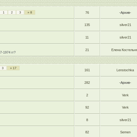
1
2
3
» 8
76
-Архив-
135
silver21
11
silver21
21
Елена Костельн
7-1974 гг?
3
» 17
161
Lenstochka
282
-Архив-
2
Verk
92
Verk
8
silver21
82
Semen