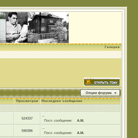
Галерея
Опции форума
Просмотров
Последнее сообщение
--
524337
Посл. сообщение:
А.М.
--
590396
Посл. сообщение:
А.М.