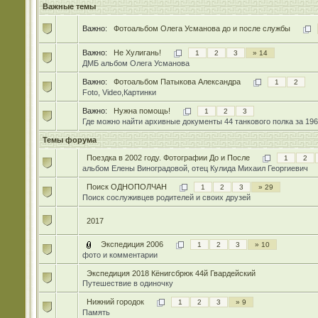
Важные темы
Важно:
Фотоальбом Олега Усманова до и после службы
Важно:
Не Хулигань!
1
2
3
» 14
ДМБ альбом Олега Усманова
Важно:
Фотоальбом Патыкова Александра
1
2
Foto, Video,Картинки
Важно:
Нужна помощь!
1
2
3
Где можно найти архивные документы 44 танкового полка за 196
Темы форума
Поездка в 2002 году. Фотографии До и После
1
2
альбом Елены Виноградовой, отец Кулида Михаил Георгиевич
Поиск ОДНОПОЛЧАН
1
2
3
» 29
Поиск сослуживцев родителей и своих друзей
2017
Экспедиция 2006
1
2
3
» 10
фото и комментарии
Экспедиция 2018 Кёнигсбрюк 44й Гвардейский
Путешествие в одиночку
Нижний городок
1
2
3
» 9
Память