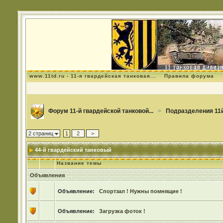
www.11td.ru - 11-я гвардейская танковая...
Правила форума
Форум 11-й гвардейской танковой...
>
Подразделения 11й
2 страниц
1
2
>
44-й гвардейский танковый
Название темы
Объявления
Объявление:
Спортзал ! Нужны помнящие !
Объявление:
Загрузка фоток !