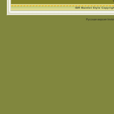
IBR Mantlet Style Copyrig
Русская версия
Invis