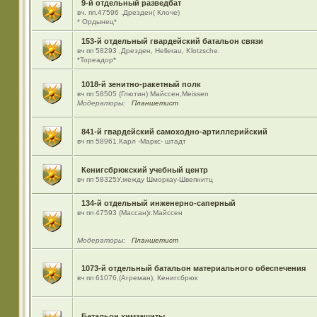
9-й отдельный разведбат
вч. пп.47596 .Дрезден( Клоче)
* Ордынец*
153-й отдельный гвардейский батальон связи
вч пп 58293 ,Дрезден, Hellerau, Klotzsche.
*Тореадор*
1018-й зенитно-ракетный полк
вч пп 58505 (Глютин) Майсcен,Meissen
Модераторы:
Планшетист
841-й гвардейский самоходно-артиллерийский
вч пп 58961.Карл -Маркс- штадт
Кенигсбрюкский учебный центр
вч пп 58325У,между Шморкау-Швепнитц
134-й отдельный инженерно-саперный
вч пп 47593 (Массан)г.Майссен
Модераторы:
Планшетист
1073-й отдельный батальон материального обеспечения
вч пп 61076,(Агреман), Кенигсбрюк
Батальон химзащиты