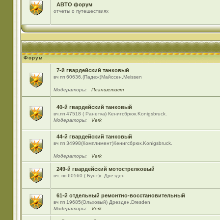
АВТО форум
отчеты о путешествиях
Форум
7-й гвардейский танковый
вч пп 60636,(Падеж)Майсcен,Meissen
Модераторы:
Планшетист
40-й гвардейский танковый
вч.пп 47518 ( Ранетка) Кенигсбрюк.Konigsbruck.
Модераторы:
Verk
44-й гвардейский танковый
вч пп 34998(Комплимент)Кенигсбрюк.Konigsbruck.
Модераторы:
Verk
249-й гвардейский мотострелковый
вч. пп 60560 ( Бунт)г. Дрезден
61-й отдельный ремонтно-восстановительный
вч пп 19685(Ольховый) Дрезден,Dresden
Модераторы:
Verk