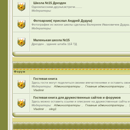
Школа №15 Дрезден
Одноклассники,друзья,встречи........
Модераторы:
Фотоархив( прислал Андрей Дудуш)
Фотографии из жизни школы сделаны Валерием Ивановичем Дудуш.
Модераторы:
Маленькая школа №15
Дрезден , здание штаба 11й ТД
Форум
Гостевая книга
Здесь гости могут поделиться своими впечатлениями и оставить сво
Модераторы:
Администраторы
,
Главные администраторы
,
Vladimir
Гостевая книга для дружественных сайтов и форумов
Здесь можно оставить ссылки и описание на дружественные сайты 
Модераторы:
Администраторы
,
Главные администраторы
,
Vladimir
,
oleg1