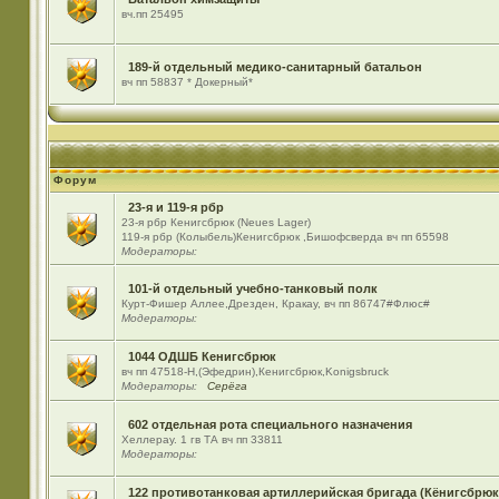
вч.пп 25495
189-й отдельный медико-санитарный батальон
вч пп 58837 * Докерный*
Форум
23-я и 119-я рбр
23-я рбр Кенигсбрюк (Neues Lager)
119-я рбр (Колыбель)Кенигсбрюк ,Бишофсверда вч пп 65598
Модераторы:
101-й отдельный учебно-танковый полк
Курт-Фишер Аллее,Дрезден, Кракау, вч пп 86747#Флюс#
Модераторы:
1044 ОДШБ Кенигсбрюк
вч пп 47518-Н,(Эфедрин),Кенигсбрюк,Konigsbruck
Модераторы:
Серёга
602 отдельная рота специального назначения
Хеллерау. 1 гв ТА вч пп 33811
Модераторы:
122 противотанковая артиллерийская бригада (Кёнигсбрюк