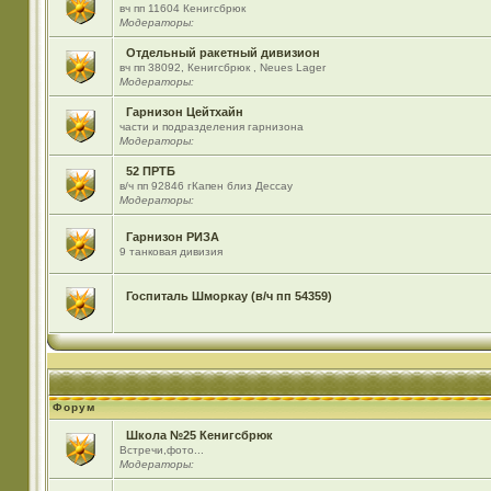
вч пп 11604 Кенигсбрюк
Модераторы:
Отдельный ракетный дивизион
вч пп 38092, Кенигсбрюк , Neues Lager
Модераторы:
Гарнизон Цейтхайн
части и подразделения гарнизона
Модераторы:
52 ПРТБ
в/ч пп 92846 гКапен близ Дессау
Модераторы:
Гарнизон РИЗА
9 танковая дивизия
Госпиталь Шморкау (в/ч пп 54359)
Форум
Школа №25 Кенигсбрюк
Встречи,фото...
Модераторы: