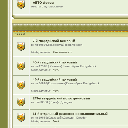
АВТО форум
отчеты о путешествиях
Форум
7-й гвардейский танковый
вч пп 60636,(Падеж)Майсcен,Meissen
Модераторы:
Планшетист
40-й гвардейский танковый
вч.пп 47518 ( Ранетка) Кенигсбрюк.Konigsbruck.
Модераторы:
Verk
44-й гвардейский танковый
вч пп 34998(Комплимент)Кенигсбрюк.Konigsbruck.
Модераторы:
Verk
249-й гвардейский мотострелковый
вч. пп 60560 ( Бунт)г. Дрезден
61-й отдельный ремонтно-восстановительный
вч пп 19685(Ольховый) Дрезден,Dresden
Модераторы:
Verk