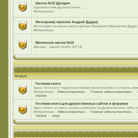
Школа №15 Дрезден
Одноклассники,друзья,встречи........
Модераторы:
Фотоархив( прислал Андрей Дудуш)
Фотографии из жизни школы сделаны Валерием Ивановичем Дудуш.
Модераторы:
Маленькая школа №15
Дрезден , здание штаба 11й ТД
Форум
Гостевая книга
Здесь гости могут поделиться своими впечатлениями и оставить сво
Модераторы:
Администраторы
,
Главные администраторы
,
Vladimir
Гостевая книга для дружественных сайтов и форумов
Здесь можно оставить ссылки и описание на дружественные сайты 
Модераторы:
Администраторы
,
Главные администраторы
,
Vladimir
,
oleg1