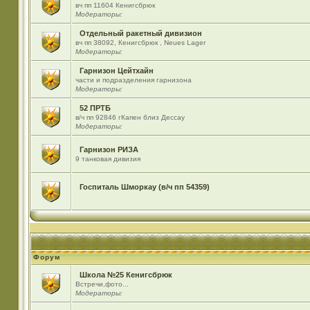
вч пп 11604 Кенигсбрюк
Модераторы:
Отдельный ракетный дивизион
вч пп 38092, Кенигсбрюк , Neues Lager
Модераторы:
Гарнизон Цейтхайн
части и подразделения гарнизона
Модераторы:
52 ПРТБ
в/ч пп 92846 гКапен близ Дессау
Модераторы:
Гарнизон РИЗА
9 танковая дивизия
Госпиталь Шморкау (в/ч пп 54359)
Форум
Школа №25 Кенигсбрюк
Встречи,фото...
Модераторы: