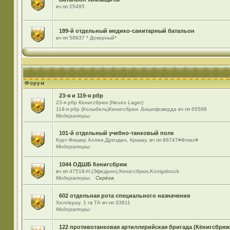
вч.пп 25495
189-й отдельный медико-санитарный батальон
вч пп 58837 * Докерный*
Форум
23-я и 119-я рбр
23-я рбр Кенигсбрюк (Neues Lager)
119-я рбр (Колыбель)Кенигсбрюк ,Бишофсверда вч пп 65598
Модераторы:
101-й отдельный учебно-танковый полк
Курт-Фишер Аллее,Дрезден, Кракау, вч пп 86747#Флюс#
Модераторы:
1044 ОДШБ Кенигсбрюк
вч пп 47518-Н,(Эфедрин),Кенигсбрюк,Konigsbruck
Модераторы:
Серёга
602 отдельная рота специального назначения
Хеллерау. 1 гв ТА вч пп 33811
Модераторы:
122 противотанковая артиллерийская бригада (Кёнигсбрюк