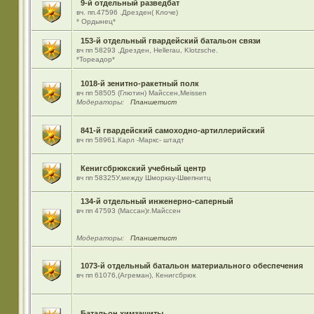
9-й отдельный разведбат
вч. пп.47596 .Дрезден( Клоче)
* Ордынец*
153-й отдельный гвардейский батальон связи
вч пп 58293 ,Дрезден, Hellerau, Klotzsche.
*Тореадор*
1018-й зенитно-ракетный полк
вч пп 58505 (Глютин) Майсcен,Meissen
Модераторы:
Планшетист
841-й гвардейский самоходно-артиллерийский
вч пп 58961.Карл -Маркс- штадт
Кенигсбрюкский учебный центр
вч пп 58325У,между Шморкау-Швепнитц
134-й отдельный инженерно-саперный
вч пп 47593 (Массан)г.Майссен
Модераторы:
Планшетист
1073-й отдельный батальон материального обеспечения
вч пп 61076,(Агреман), Кенигсбрюк
Батальон химзащиты