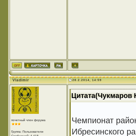
Vladimir
28.2.2014, 14:59
Цитата(Чукмаров Н
Чемпионат райо
почетный член форума
Ибресинского р
Группа: Пользователи
Сообщений: 4 418