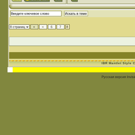
8 страниц
«
<
6
7
8
IBR Mantlet Style 
Русская версия
Invis