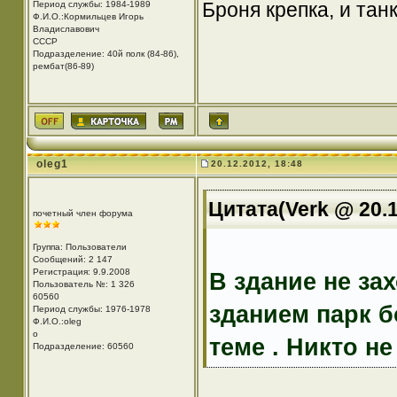
Броня крепка, и та
Период службы: 1984-1989
Ф.И.О.:Кормильцев Игорь
Владиславович
СССР
Подразделение: 40й полк (84-86),
рембат(86-89)
oleg1
20.12.2012, 18:48
Цитата(Verk @ 20.1
почетный член форума
Группа: Пользователи
Сообщений: 2 147
Регистрация: 9.9.2008
В здание не за
Пользователь №: 1 326
60560
зданием парк 
Период службы: 1976-1978
Ф.И.О.:oleg
o
теме . Никто не
Подразделение: 60560