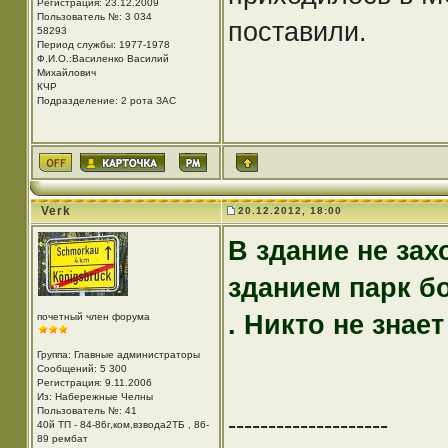
Регистрация: 23.12.2009
Пользователь №: 3 034
поставили.
58293
Период службы: 1977-1978
Ф.И.О.:Василенко Василий
Михайлович
КЧР
Подразделение: 2 рота ЗАС
Verk
20.12.2012, 18:00
В здание не зах
зданием парк б
. Никто не знает
почетный член форума
Группа: Главные администраторы
Сообщений: 5 300
Регистрация: 9.11.2006
Из: Набережные Челны
Пользователь №: 41
--------------------
40й ТП - 84-86г,ком,взвода2ТБ , 86-
89 рембат