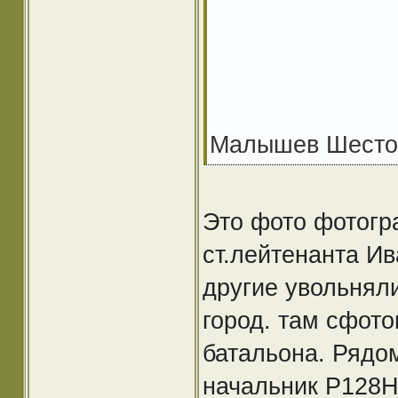
Малышев Шестой
Это фото фотогр
ст.лейтенанта И
другие увольняли
город. там сфот
батальона. Рядо
начальник Р128Н