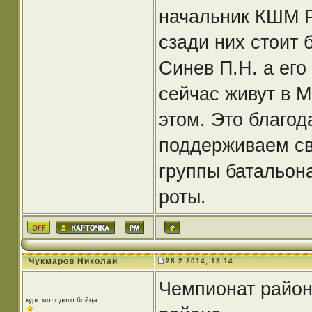
начальник КШМ Р1
сзади них стоит
Синев П.Н. а его
сейчас живут в М
этом. Это благо
поддерживаем свя
группы батальон
роты.
Чукмаров Николай
28.2.2014, 13:14
Чемпионат район
курс молодого бойца