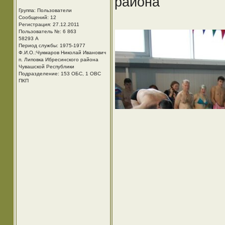
района
Группа: Пользователи
Сообщений: 12
Регистрация: 27.12.2011
Пользователь №: 6 863
58293 А
Период службы: 1975-1977
Ф.И.О.:Чукмаров Николай Иванович
п. Липовка Ибресинского района
Чувашской Республики
Подразделение: 153 ОБС, 1 ОВС
ПКП