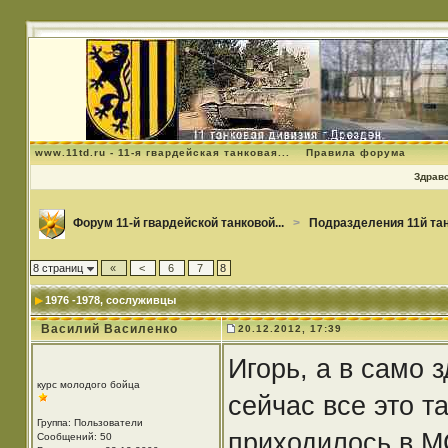
www.11td.ru - 11-я гвардейская танковая...
Правила форума
Здравс
Форум 11-й гвардейской танковой...
>
Подразделения 11й та
8 страниц
«
<
6
7
8
1976 -1978
, сослуживцы
Василий Василенко
20.12.2012, 17:39
Игорь, а в само 
курс молодого бойца
сейчас все это 
Группа: Пользователи
приходилось в М
Сообщений: 50