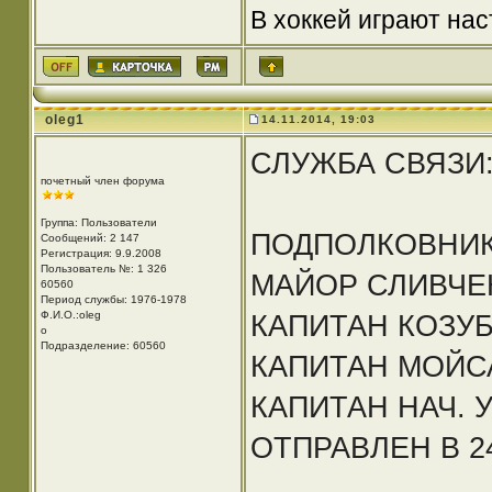
В хоккей играют нас
oleg1
14.11.2014, 19:03
СЛУЖБА СВЯЗИ
почетный член форума
Группа: Пользователи
ПОДПОЛКОВНИК
Сообщений: 2 147
Регистрация: 9.9.2008
Пользователь №: 1 326
МАЙОР СЛИВЧЕ
60560
Период службы: 1976-1978
Ф.И.О.:oleg
КАПИТАН КОЗУ
o
Подразделение: 60560
КАПИТАН МОЙС
КАПИТАН НАЧ. 
ОТПРАВЛЕН В 2