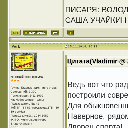
ПИСАРЯ: ВОЛО
САША УЧАЙКИН
Verk
15.11.2014, 10:39
Цитата(Vladimir @ 
почетный член форума
Ведь вот что ра
Группа: Главные администраторы
Сообщений: 5 300
построили совр
Регистрация: 9.11.2006
Из: Набережные Челны
Для обыкновенн
Пользователь №: 41
40й ТП - 84-86г,ком,взвода2ТБ , 86-
89 рембат
Наверное, рядом
Период службы: 1984-1989
Ф.И.О.:Кормильцев Игорь
Владиславович
Дворец спорта!
СССР