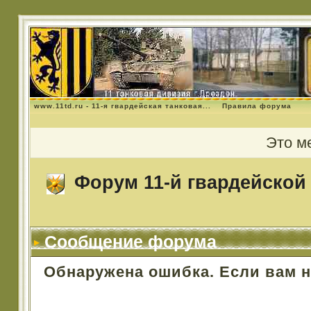
www.11td.ru - 11-я гвардейская танковая...
Правила форума
Это м
Форум 11-й гвардейской 
Сообщение форума
Обнаружена ошибка. Если вам 