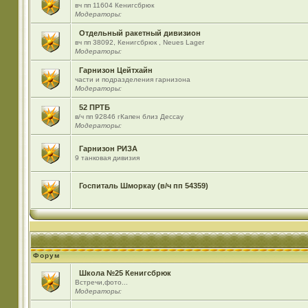
вч пп 11604 Кенигсбрюк
Модераторы:
Отдельный ракетный дивизион
вч пп 38092, Кенигсбрюк , Neues Lager
Модераторы:
Гарнизон Цейтхайн
части и подразделения гарнизона
Модераторы:
52 ПРТБ
в/ч пп 92846 гКапен близ Дессау
Модераторы:
Гарнизон РИЗА
9 танковая дивизия
Госпиталь Шморкау (в/ч пп 54359)
Форум
Школа №25 Кенигсбрюк
Встречи,фото...
Модераторы: