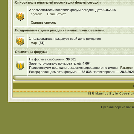
Список пользователей посетивших форум сегодня
2
пользователей посетило форум сегодня. Дата:
9.8.2026
egorow
,
Планшетист
Скрыть список
Поздравляем с днем рождения наших пользователей:
1
пользователь празднует свой день рождения
мар
(
51
)
Статистика форума
На форуме сообщений:
39 301
Зарегистрировано пользователей:
4 004
Приветствуем последнего зарегистрированного по имени
Paragon
Рекорд посещаемости форума —
38 838
, зафиксирован —
28.3.2026
IBR Mantlet Style Copyrig
Русская версия
Invis