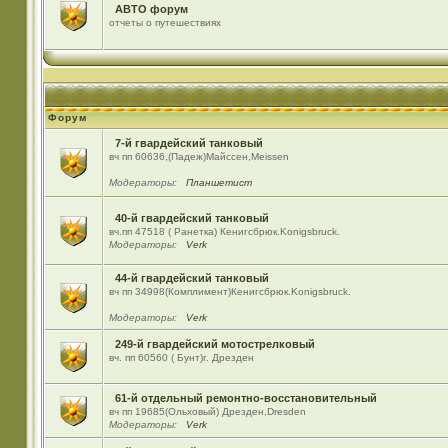
АВТО форум
отчеты о путешествиях
Форум
7-й гвардейский танковый
вч пп 60636,(Падеж)Майсcен,Meissen
Модераторы:
Планшетист
40-й гвардейский танковый
вч.пп 47518 ( Ранетка) Кенигсбрюк.Konigsbruck.
Модераторы:
Verk
44-й гвардейский танковый
вч пп 34998(Комплимент)Кенигсбрюк.Konigsbruck.
Модераторы:
Verk
249-й гвардейский мотострелковый
вч. пп 60560 ( Бунт)г. Дрезден
61-й отдельный ремонтно-восстановительный
вч пп 19685(Ольховый) Дрезден,Dresden
Модераторы:
Verk