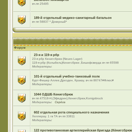
вч.пп 25495
189-й отдельный медико-санитарный батальон
вч пп 58837 * Докерный*
Форум
23-я и 119-я рбр
23-я рбр Кенигсбрюк (Neues Lager)
119-я рбр (Колыбель)Кенигсбрюк ,Бишофсверда вч пп 65598
Модераторы:
101-й отдельный учебно-танковый полк
Курт-Фишер Аллее,Дрезден, Кракау, вч пп 86747#Флюс#
Модераторы:
1044 ОДШБ Кенигсбрюк
вч пп 47518-Н,(Эфедрин),Кенигсбрюк,Konigsbruck
Модераторы:
Серёга
602 отдельная рота специального назначения
Хеллерау. 1 гв ТА вч пп 33811
Модераторы:
122 противотанковая артиллерийская бригада (Кёнигсбрюк