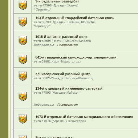
9-й отдельный разведбат
вч. пп.47596 .Дрезден( Клоче)
* Ордынец*
153-й отдельный гвардейский батальон связи
вч пп 58293 ,Дрезден, Hellerau, Klotzsche.
*Тореадор*
1018-й зенитно-ракетный полк
вч пп 58505 (Глютин) Майсcен,Meissen
Модераторы:
Планшетист
841-й гвардейский самоходно-артиллерийский
вч пп 58961.Карл -Маркс- штадт
Кенигсбрюкский учебный центр
вч пп 58325У,между Шморкау-Швепнитц
134-й отдельный инженерно-саперный
вч пп 47593 (Массан)г.Майссен
Модераторы:
Планшетист
1073-й отдельный батальон материального обеспечения
вч пп 61076,(Агреман), Кенигсбрюк
Батальон химзащиты