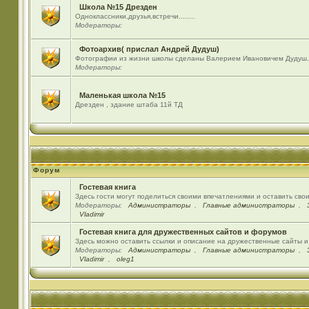
Школа №15 Дрезден
Одноклассники,друзья,встречи........
Модераторы:
Фотоархив( прислал Андрей Дудуш)
Фотографии из жизни школы сделаны Валерием Ивановичем Дудуш.
Модераторы:
Маленькая школа №15
Дрезден , здание штаба 11й ТД
Форум
Гостевая книга
Здесь гости могут поделиться своими впечатлениями и оставить сво
Модераторы:
Администраторы
,
Главные администраторы
,
Vladimir
Гостевая книга для дружественных сайтов и форумов
Здесь можно оставить ссылки и описание на дружественные сайты 
Модераторы:
Администраторы
,
Главные администраторы
,
Vladimir
,
oleg1