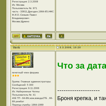
Регистрация: 2.3.2008
Из: Москва
Пользователь №: 971
часть - 33811,Дрезден,1984-85,НФС
Ф.И.О.:Семьян Павел
Владимирович
Москва,Щукино
Verk
3.3.2008, 10:20
Что за дат
почетный член форума
Группа: Главные администраторы
Сообщений: 5 300
Регистрация: 9.11.2006
--------------------
Из: Набережные Челны
Пользователь №: 41
Броня крепка, и т
40й ТП - 84-86г,ком,взвода2ТБ , 86-
89 рембат
Период службы: 1984-1989