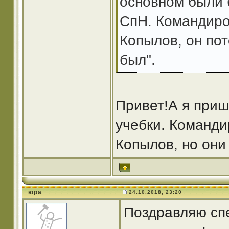
основном были 
СпН. Командиро
Копылов, он пот
был".
Привет!А я приш
учебки. Команд
Копылов, но они
юра
24.10.2018, 23:20
Поздравляю сп