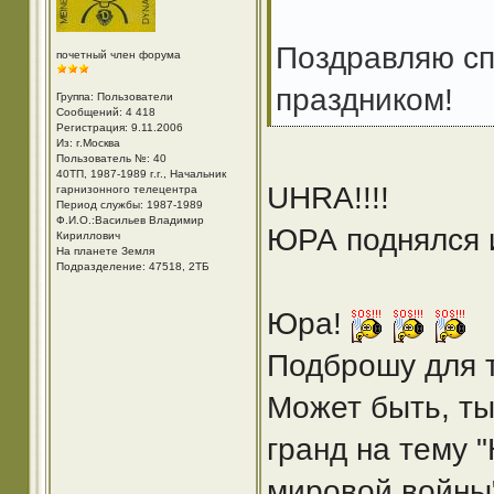
Поздравляю сп
почетный член форума
праздником!
Группа: Пользователи
Сообщений: 4 418
Регистрация: 9.11.2006
Из: г.Москва
Пользователь №: 40
40ТП, 1987-1989 г.г., Начальник
UHRA!!!!
гарнизонного телецентра
Период службы: 1987-1989
Ф.И.О.:Васильев Владимир
ЮРА поднялся 
Кириллович
На планете Земля
Подразделение: 47518, 2ТБ
Юра!
Подброшу для т
Может быть, ты
гранд на тему 
мировой войны