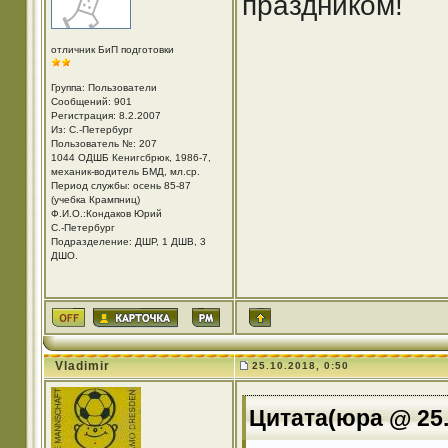
праздником!
отличник БиП подготовки
Группа: Пользователи
Сообщений: 901
Регистрация: 8.2.2007
Из: С.-Петербург
Пользователь №: 207
1044 ОДШБ Кенигсбрюк, 1986-7,
механик-водитель БМД, мл.ср.
Период службы: осень 85-87
(учебка Крампниц)
Ф.И.О.:Кондаков Юрий
С.-Петербург
Подразделение: ДШР, 1 ДШВ, 3
ДШО.
Vladimir
25.10.2018, 0:50
Цитата(юра @ 25.