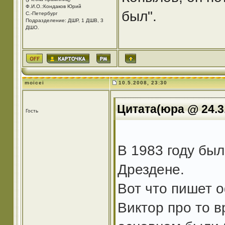
Ф.И.О.:Кондаков Юрий
был".
С.-Петербург
Подразделение: ДШР, 1 ДШВ, 3
ДШО.
moicei
10.5.2008, 23:30
Цитата(юра @ 24.3.
Гость
В 1983 году бы
Дрездене.
Вот что пишет
Виктор про то в