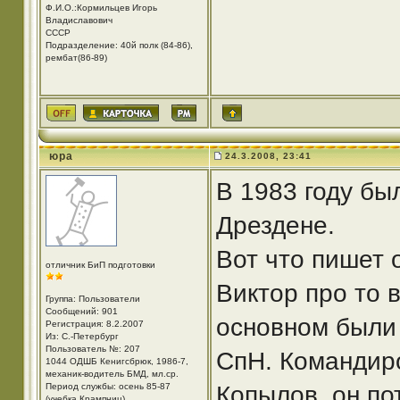
Ф.И.О.:Кормильцев Игорь
Владиславович
СССР
Подразделение: 40й полк (84-86),
рембат(86-89)
юра
24.3.2008, 23:41
В 1983 году бы
Дрездене.
Вот что пишет
отличник БиП подготовки
Виктор про то в
Группа: Пользователи
Сообщений: 901
основном были
Регистрация: 8.2.2007
Из: С.-Петербург
Пользователь №: 207
СпН. Командир
1044 ОДШБ Кенигсбрюк, 1986-7,
механик-водитель БМД, мл.ср.
Период службы: осень 85-87
Копылов, он по
(учебка Крампниц)