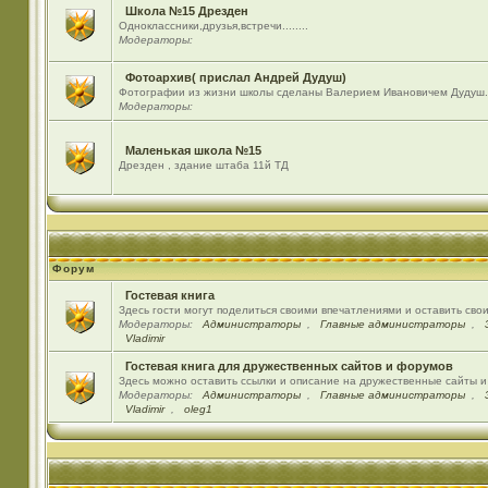
Школа №15 Дрезден
Одноклассники,друзья,встречи........
Модераторы:
Фотоархив( прислал Андрей Дудуш)
Фотографии из жизни школы сделаны Валерием Ивановичем Дудуш.
Модераторы:
Маленькая школа №15
Дрезден , здание штаба 11й ТД
Форум
Гостевая книга
Здесь гости могут поделиться своими впечатлениями и оставить сво
Модераторы:
Администраторы
,
Главные администраторы
,
Vladimir
Гостевая книга для дружественных сайтов и форумов
Здесь можно оставить ссылки и описание на дружественные сайты 
Модераторы:
Администраторы
,
Главные администраторы
,
Vladimir
,
oleg1