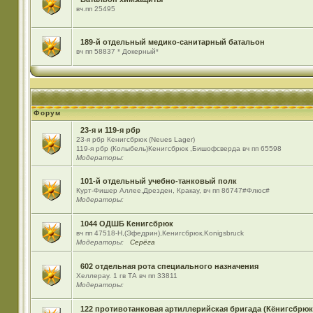
вч.пп 25495
189-й отдельный медико-санитарный батальон
вч пп 58837 * Докерный*
Форум
23-я и 119-я рбр
23-я рбр Кенигсбрюк (Neues Lager)
119-я рбр (Колыбель)Кенигсбрюк ,Бишофсверда вч пп 65598
Модераторы:
101-й отдельный учебно-танковый полк
Курт-Фишер Аллее,Дрезден, Кракау, вч пп 86747#Флюс#
Модераторы:
1044 ОДШБ Кенигсбрюк
вч пп 47518-Н,(Эфедрин),Кенигсбрюк,Konigsbruck
Модераторы:
Серёга
602 отдельная рота специального назначения
Хеллерау. 1 гв ТА вч пп 33811
Модераторы:
122 противотанковая артиллерийская бригада (Кёнигсбрюк