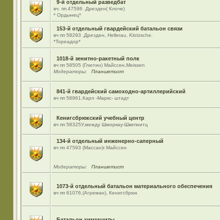
9-й отдельный разведбат
вч. пп.47596 .Дрезден( Клоче)
* Ордынец*
153-й отдельный гвардейский батальон связи
вч пп 58293 ,Дрезден, Hellerau, Klotzsche.
*Тореадор*
1018-й зенитно-ракетный полк
вч пп 58505 (Глютин) Майсcен,Meissen
Модераторы:
Планшетист
841-й гвардейский самоходно-артиллерийский
вч пп 58961.Карл -Маркс- штадт
Кенигсбрюкский учебный центр
вч пп 58325У,между Шморкау-Швепнитц
134-й отдельный инженерно-саперный
вч пп 47593 (Массан)г.Майссен
Модераторы:
Планшетист
1073-й отдельный батальон материального обеспечения
вч пп 61076,(Агреман), Кенигсбрюк
Батальон химзащиты