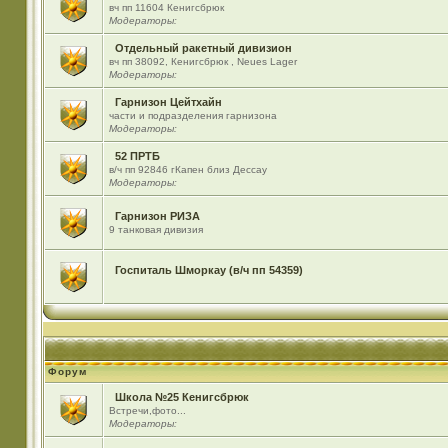
вч пп 11604 Кенигсбрюк
Модераторы:
Отдельный ракетный дивизион
вч пп 38092, Кенигсбрюк , Neues Lager
Модераторы:
Гарнизон Цейтхайн
части и подразделения гарнизона
Модераторы:
52 ПРТБ
в/ч пп 92846 гКапен близ Дессау
Модераторы:
Гарнизон РИЗА
9 танковая дивизия
Госпиталь Шморкау (в/ч пп 54359)
Форум
Школа №25 Кенигсбрюк
Встречи,фото...
Модераторы: