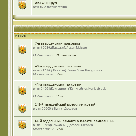
АВТО форум
отчеты о путешествиях
Форум
7-й гвардейский танковый
вч пп 60636,(Падеж)Майсcен,Meissen
Модераторы:
Планшетист
40-й гвардейский танковый
вч.пп 47518 ( Ранетка) Кенигсбрюк.Konigsbruck.
Модераторы:
Verk
44-й гвардейский танковый
вч пп 34998(Комплимент)Кенигсбрюк.Konigsbruck.
Модераторы:
Verk
249-й гвардейский мотострелковый
вч. пп 60560 ( Бунт)г. Дрезден
61-й отдельный ремонтно-восстановительный
вч пп 19685(Ольховый) Дрезден,Dresden
Модераторы:
Verk