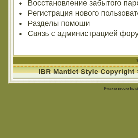
Восстановление забытого пар
Регистрация нового пользова
Разделы помощи
Связь с администрацией фор
IBR Mantlet Style Copyright
Русская версия
Invis