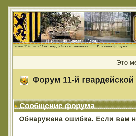
www.11td.ru - 11-я гвардейская танковая...
Правила форума
Это м
Форум 11-й гвардейской 
Сообщение форума
Обнаружена ошибка. Если вам 