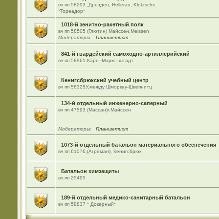
вч пп 58293 ,Дрезден, Hellerau, Klotzsche.
*Тореадор*
1018-й зенитно-ракетный полк
вч пп 58505 (Глютин) Майсcен,Meissen
Модераторы:
Планшетист
841-й гвардейский самоходно-артиллерийский
вч пп 58961.Карл -Маркс- штадт
Кенигсбрюкский учебный центр
вч пп 58325У,между Шморкау-Швепнитц
134-й отдельный инженерно-саперный
вч пп 47593 (Массан)г.Майссен
Модераторы:
Планшетист
1073-й отдельный батальон материального обеспечения
вч пп 61076,(Агреман), Кенигсбрюк
Батальон химзащиты
вч.пп 25495
189-й отдельный медико-санитарный батальон
вч пп 58837 * Докерный*