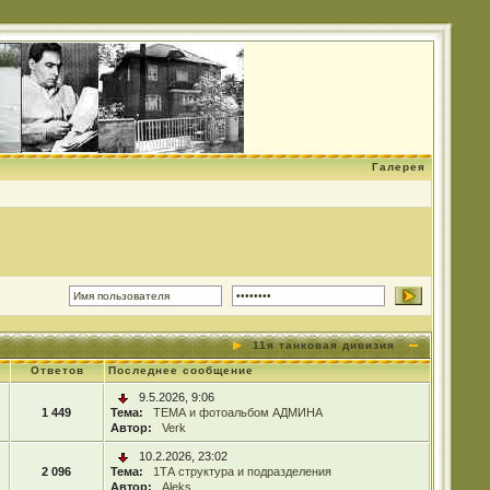
Галерея
11я танковая дивизия
Ответов
Последнее сообщение
9.5.2026, 9:06
1 449
Тема:
ТЕМА и фотоальбом АДМИНА
Автор:
Verk
10.2.2026, 23:02
2 096
Тема:
1ТА структура и подразделения
Автор:
Aleks