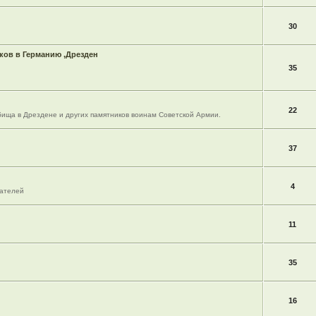
30
ов в Германию ,Дрезден
35
22
ища в Дрездене и других памятников воинам Советской Армии.
37
4
вателей
11
35
16