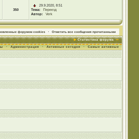
29.9.2020, 8:51
350
Тема:
Переезд
Автор:
Verk
ановленные форумом cookies
·
Отметить все сообщения прочитанными
Статистика форума
мы
·
Администрация
·
Активные сегодня
·
Самые активные