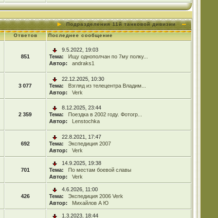
Подразделения 11й танковой дивизии
Ответов
Последнее сообщение
9.5.2022, 19:03
851
Тема:
Ищу однополчан по 7му полку...
Автор:
andraks1
22.12.2025, 10:30
3 077
Тема:
Взгляд из телецентра Владим...
Автор:
Verk
8.12.2025, 23:44
2 359
Тема:
Поездка в 2002 году. Фотогр...
Автор:
Lenstochka
22.8.2021, 17:47
692
Тема:
Экспедиция 2007
Автор:
Verk
14.9.2025, 19:38
701
Тема:
По местам боевой славы
Автор:
Verk
4.6.2026, 11:00
426
Тема:
Экспедиция 2006 Verk
Автор:
Михайлов А Ю
1.3.2023, 18:44