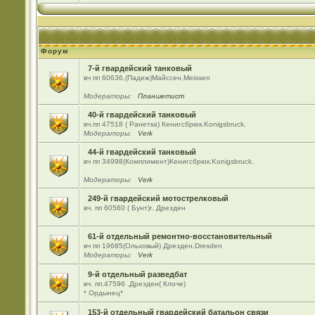
Форум
7-й гвардейский танковый
вч пп 60636,(Падеж)Майсcен,Meissen
Модераторы:
Планшетист
40-й гвардейский танковый
вч.пп 47518 ( Ранетка) Кенигсбрюк.Konigsbruck.
Модераторы:
Verk
44-й гвардейский танковый
вч пп 34998(Комплимент)Кенигсбрюк.Konigsbruck.
Модераторы:
Verk
249-й гвардейский мотострелковый
вч. пп 60560 ( Бунт)г. Дрезден
61-й отдельный ремонтно-восстановительный
вч пп 19685(Ольховый) Дрезден,Dresden
Модераторы:
Verk
9-й отдельный разведбат
вч. пп.47596 .Дрезден( Клоче)
* Ордынец*
153-й отдельный гвардейский батальон связи