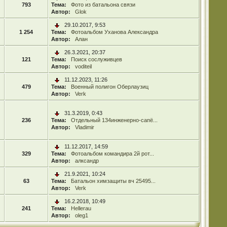
793
Тема:
Фото из батальона связи
Автор:
Glok
29.10.2017, 9:53
1 254
Тема:
Фотоальбом Уханова Александра
Автор:
Алан
26.3.2021, 20:37
121
Тема:
Поиск сослуживцев
Автор:
voditeil
11.12.2023, 11:26
479
Тема:
Военный полигон Оберлаузиц
Автор:
Verk
31.3.2019, 0:43
236
Тема:
Отдельный 134инженерно-сапё...
Автор:
Vladimir
11.12.2017, 14:59
329
Тема:
Фотоальбом командира 2й рот...
Автор:
алксандр
21.9.2021, 10:24
63
Тема:
Батальон химзащиты вч 25495...
Автор:
Verk
16.2.2018, 10:49
241
Тема:
Hellerau
Автор:
oleg1