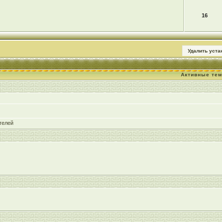
16
Удалить уст
Активные те
телей