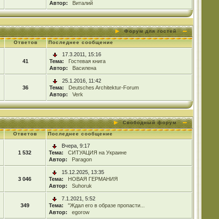
Автор:
Виталий
Форум для гостей
Ответов
Последнее сообщение
17.3.2011, 15:16
41
Тема:
Гостевая книга
Автор:
Василена
25.1.2016, 11:42
36
Тема:
Deutsches Architektur-Forum
Автор:
Verk
Свободный форум
Ответов
Последнее сообщение
Вчера, 9:17
1 532
Тема:
СИТУАЦИЯ на Украине
Автор:
Paragon
15.12.2025, 13:35
3 046
Тема:
НОВАЯ ГЕРМАНИЯ
Автор:
Suhoruk
7.1.2021, 5:52
349
Тема:
"Ждал его в образе пропасти...
Автор:
egorow