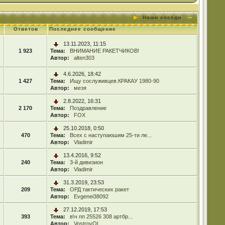
Наши соседи
Ответов
Последнее сообщение
13.11.2023, 11:15
1 923
Тема:
ВНИМАНИЕ РАКЕТЧИКОВ!
Автор:
alten303
4.6.2026, 18:42
1 427
Тема:
Ищу сослуживцев.КРАКАУ 1980-90
Автор:
мезя
2.8.2022, 16:31
2 170
Тема:
Поздравление
Автор:
FOX
25.10.2018, 0:50
470
Тема:
Всех с наступаюшим 25-ти ле...
Автор:
Vladimir
13.4.2016, 9:52
240
Тема:
3-й дивизион
Автор:
Vladimir
31.3.2019, 23:53
209
Тема:
ОРД тактических ракет
Автор:
Evgenei38092
27.12.2019, 17:53
393
Тема:
в\ч пп 25526 308 артбр...
Автор:
VostrovOl