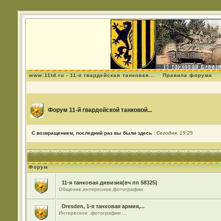
www.11td.ru - 11-я гвардейская танковая...
Правила форума
Форум 11-й гвардейской танковой...
С возвращением, последний раз вы были здесь :
Сегодня, 15:25
Форум
11-я танковая дивизия(вч пп 58325)
Общение,интересное,фотографии
Dresden, 1-я танковая армия,...
Интересное .фотографии....