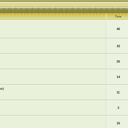
Тем
46
32
20
14
юк)
11
3
16