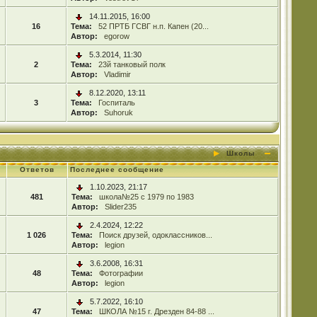
14.11.2015, 16:00
16
Тема:
52 ПРТБ ГСВГ н.п. Капен (20...
Автор:
egorow
5.3.2014, 11:30
2
Тема:
23й танковый полк
Автор:
Vladimir
8.12.2020, 13:11
3
Тема:
Госпиталь
Автор:
Suhoruk
Школы
Ответов
Последнее сообщение
1.10.2023, 21:17
481
Тема:
школа№25 с 1979 по 1983
Автор:
Slider235
2.4.2024, 12:22
1 026
Тема:
Поиск друзей, одоклассников...
Автор:
legion
3.6.2008, 16:31
48
Тема:
Фотографии
Автор:
legion
5.7.2022, 16:10
47
Тема:
ШКОЛА №15 г. Дрезден 84-88 ...