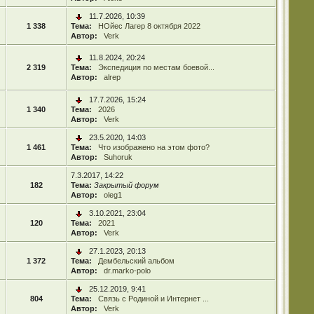
11.7.2026, 10:39
1 338
Тема:
НОйес Лагер 8 октября 2022
Автор:
Verk
11.8.2024, 20:24
2 319
Тема:
Экспедиция по местам боевой...
Автор:
alrep
17.7.2026, 15:24
1 340
Тема:
2026
Автор:
Verk
23.5.2020, 14:03
1 461
Тема:
Что изображено на этом фото?
Автор:
Suhoruk
7.3.2017, 14:22
182
Тема:
Закрытый форум
Автор:
oleg1
3.10.2021, 23:04
120
Тема:
2021
Автор:
Verk
27.1.2023, 20:13
1 372
Тема:
Дембельский альбом
Автор:
dr.marko-polo
25.12.2019, 9:41
804
Тема:
Связь с Родиной и Интернет ...
Автор:
Verk