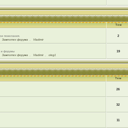
Тем
2
вои пожелания.
,
Зампотех форума
,
Vladimir
19
ы и форумы
,
Зампотех форума
,
Vladimir
,
oleg1
Тем
26
32
11