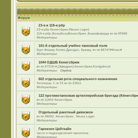
Форум
23-я и 119-я рбр
23-я рбр Кенигсбрюк (Neues Lager)
119-я рбр (Колыбель)Кенигсбрюк ,Бишофсверда вч пп 65598
Модераторы:
101-й отдельный учебно-танковый полк
Курт-Фишер Аллее,Дрезден, Кракау, вч пп 86747#Флюс#
Модераторы:
1044 ОДШБ Кенигсбрюк
вч пп 47518-Н,(Эфедрин),Кенигсбрюк,Konigsbruck
Модераторы:
Серёга
602 отдельная рота специального назначения
Хеллерау. 1 гв ТА вч пп 33811
Модераторы:
122 противотанковая артиллерийская бригада (Кёнигсбр
вч пп 11604 Кенигсбрюк
Модераторы:
Отдельный ракетный дивизион
вч пп 38092, Кенигсбрюк , Neues Lager
Модераторы:
Гарнизон Цейтхайн
части и подразделения гарнизона
Модераторы: