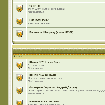
52 ПРТБ
в/ч пп 92846 гКапен близ Дессау
Модераторы:
Гарнизон РИЗА
9 танковая дивизия
Госпиталь Шморкау (в/ч пп 54359)
Форум
Школа №25 Кенигсбрюк
Встречи,фото...
Модераторы:
Школа №15 Дрезден
Одноклассники,друзья,встречи........
Модераторы:
Фотоархив( прислал Андрей Дудуш)
Фотографии из жизни школы сделаны Валерием Ивановичем Дуду
Модераторы:
Маленькая школа №15
Дрезден , здание штаба 11й ТД