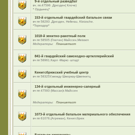
9-й отдельный разведбат
вч. пп.47596 .Дрезден( Клоче)
* Ордынец*
153-й отдельный гвардейский батальон связи
вч пп 58293 ,Дрезден, Hellerau, Klotzsche.
*Тореадор*
1018-й зенитно-ракетный полк
вч пп 58505 (Глютин) Майсcен,Meissen
Модераторы:
Планшетист
841-й гвардейский самоходно-артиллерийский
вч пп 58961.Карл -Маркс- штадт
Кенигсбрюкский учебный центр
вч пп 58325У,между Шморкау-Швепнитц
134-й отдельный инженерно-саперный
вч пп 47593 (Массан)г.Майссен
Модераторы:
Планшетист
1073-й отдельный батальон материального обеспечения
вч пп 61076,(Агреман), Кенигсбрюк
Батальон химзащиты