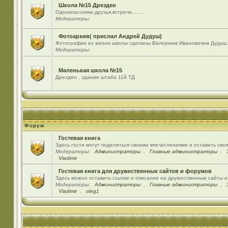
Школа №15 Дрезден
Одноклассники,друзья,встречи........
Модераторы:
Фотоархив( прислал Андрей Дудуш)
Фотографии из жизни школы сделаны Валерием Ивановичем Дудуш.
Модераторы:
Маленькая школа №15
Дрезден , здание штаба 11й ТД
Форум
Гостевая книга
Здесь гости могут поделиться своими впечатлениями и оставить сво
Модераторы:
Администраторы
,
Главные администраторы
,
Vladimir
Гостевая книга для дружественных сайтов и форумов
Здесь можно оставить ссылки и описание на дружественные сайты 
Модераторы:
Администраторы
,
Главные администраторы
,
Vladimir
,
oleg1