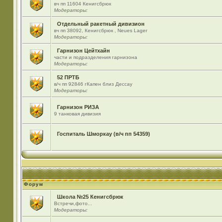
вч пп 11604 Кенигсбрюк
Модераторы:
Отдельный ракетный дивизион
вч пп 38092, Кенигсбрюк , Neues Lager
Модераторы:
Гарнизон Цейтхайн
части и подразделения гарнизона
Модераторы:
52 ПРТБ
в/ч пп 92846 гКапен близ Дессау
Модераторы:
Гарнизон РИЗА
9 танковая дивизия
Госпиталь Шморкау (в/ч пп 54359)
Форум
Школа №25 Кенигсбрюк
Встречи,фото...
Модераторы: