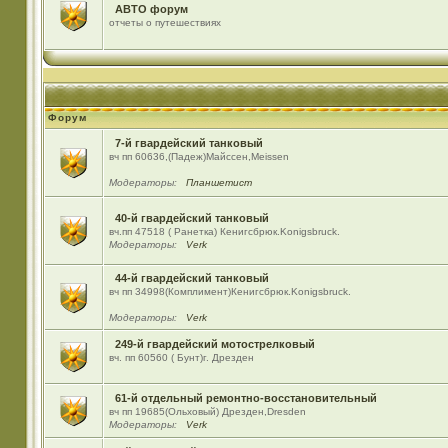
АВТО форум
отчеты о путешествиях
Форум
7-й гвардейский танковый
вч пп 60636,(Падеж)Майсcен,Meissen
Модераторы:
Планшетист
40-й гвардейский танковый
вч.пп 47518 ( Ранетка) Кенигсбрюк.Konigsbruck.
Модераторы:
Verk
44-й гвардейский танковый
вч пп 34998(Комплимент)Кенигсбрюк.Konigsbruck.
Модераторы:
Verk
249-й гвардейский мотострелковый
вч. пп 60560 ( Бунт)г. Дрезден
61-й отдельный ремонтно-восстановительный
вч пп 19685(Ольховый) Дрезден,Dresden
Модераторы:
Verk