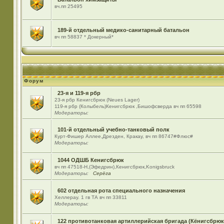
вч.пп 25495
189-й отдельный медико-санитарный батальон
вч пп 58837 * Докерный*
Форум
23-я и 119-я рбр
23-я рбр Кенигсбрюк (Neues Lager)
119-я рбр (Колыбель)Кенигсбрюк ,Бишофсверда вч пп 65598
Модераторы:
101-й отдельный учебно-танковый полк
Курт-Фишер Аллее,Дрезден, Кракау, вч пп 86747#Флюс#
Модераторы:
1044 ОДШБ Кенигсбрюк
вч пп 47518-Н,(Эфедрин),Кенигсбрюк,Konigsbruck
Модераторы:
Серёга
602 отдельная рота специального назначения
Хеллерау. 1 гв ТА вч пп 33811
Модераторы:
122 противотанковая артиллерийская бригада (Кёнигсбрюк