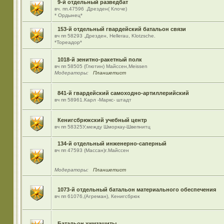
9-й отдельный разведбат
вч. пп.47596 .Дрезден( Клоче)
* Ордынец*
153-й отдельный гвардейский батальон связи
вч пп 58293 ,Дрезден, Hellerau, Klotzsche.
*Тореадор*
1018-й зенитно-ракетный полк
вч пп 58505 (Глютин) Майсcен,Meissen
Модераторы:
Планшетист
841-й гвардейский самоходно-артиллерийский
вч пп 58961.Карл -Маркс- штадт
Кенигсбрюкский учебный центр
вч пп 58325У,между Шморкау-Швепнитц
134-й отдельный инженерно-саперный
вч пп 47593 (Массан)г.Майссен
Модераторы:
Планшетист
1073-й отдельный батальон материального обеспечения
вч пп 61076,(Агреман), Кенигсбрюк
Батальон химзащиты