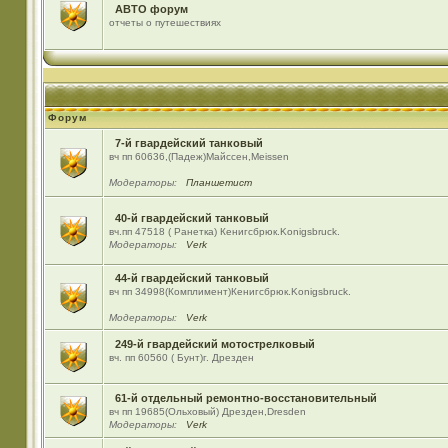
АВТО форум
отчеты о путешествиях
Форум
7-й гвардейский танковый
вч пп 60636,(Падеж)Майсcен,Meissen
Модераторы:
Планшетист
40-й гвардейский танковый
вч.пп 47518 ( Ранетка) Кенигсбрюк.Konigsbruck.
Модераторы:
Verk
44-й гвардейский танковый
вч пп 34998(Комплимент)Кенигсбрюк.Konigsbruck.
Модераторы:
Verk
249-й гвардейский мотострелковый
вч. пп 60560 ( Бунт)г. Дрезден
61-й отдельный ремонтно-восстановительный
вч пп 19685(Ольховый) Дрезден,Dresden
Модераторы:
Verk