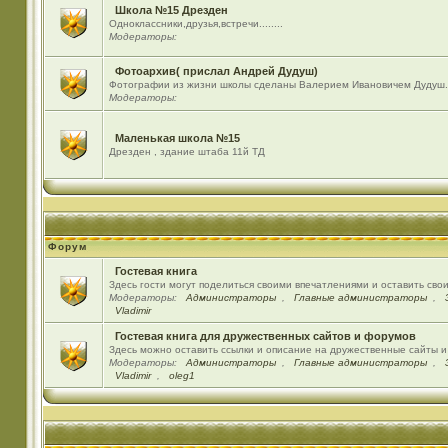
Школа №15 Дрезден
Одноклассники,друзья,встречи........
Модераторы:
Фотоархив( прислал Андрей Дудуш)
Фотографии из жизни школы сделаны Валерием Ивановичем Дудуш.
Модераторы:
Маленькая школа №15
Дрезден , здание штаба 11й ТД
Форум
Гостевая книга
Здесь гости могут поделиться своими впечатлениями и оставить сво
Модераторы:
Администраторы
,
Главные администраторы
,
Vladimir
Гостевая книга для дружественных сайтов и форумов
Здесь можно оставить ссылки и описание на дружественные сайты 
Модераторы:
Администраторы
,
Главные администраторы
,
Vladimir
,
oleg1