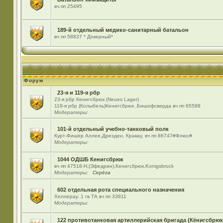
вч.пп 25495
189-й отдельный медико-санитарный батальон
вч пп 58837 * Докерный*
Форум
23-я и 119-я рбр
23-я рбр Кенигсбрюк (Neues Lager)
119-я рбр (Колыбель)Кенигсбрюк ,Бишофсверда вч пп 65598
Модераторы:
101-й отдельный учебно-танковый полк
Курт-Фишер Аллее,Дрезден, Кракау, вч пп 86747#Флюс#
Модераторы:
1044 ОДШБ Кенигсбрюк
вч пп 47518-Н,(Эфедрин),Кенигсбрюк,Konigsbruck
Модераторы:
Серёга
602 отдельная рота специального назначения
Хеллерау. 1 гв ТА вч пп 33811
Модераторы:
122 противотанковая артиллерийская бригада (Кёнигсбрюк