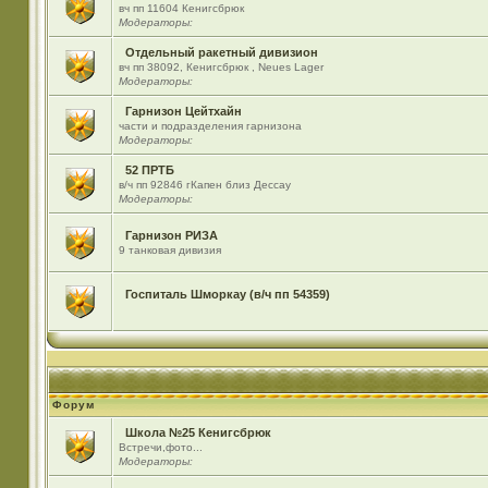
вч пп 11604 Кенигсбрюк
Модераторы:
Отдельный ракетный дивизион
вч пп 38092, Кенигсбрюк , Neues Lager
Модераторы:
Гарнизон Цейтхайн
части и подразделения гарнизона
Модераторы:
52 ПРТБ
в/ч пп 92846 гКапен близ Дессау
Модераторы:
Гарнизон РИЗА
9 танковая дивизия
Госпиталь Шморкау (в/ч пп 54359)
Форум
Школа №25 Кенигсбрюк
Встречи,фото...
Модераторы: