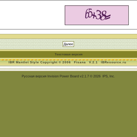
Текстовая версия
IBR Mantlet Style Copyright © 2006
Fisana
V.2.1
IBResource.ru
Русская версия
Invision Power Board
v2.1.7 © 2026 IPS, Inc.