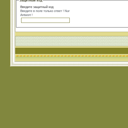
Защитный код
Введите защитный код
Введите в поле только ответ ! Nur
Antwort !