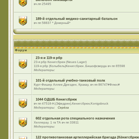
вч.пп 25495
189-й отдельный медико-санитарный батальон
вч пп 58837 * Докерный*
Форум
23-я и 119-я рбр
23-я рбр Кенигсбрюк (Neues Lager)
119-я рбр (Колыбель)Кенигсбрюк ,Бишофсверда вч пп 65598
Модераторы:
101-й отдельный учебно-танковый полк
Курт-Фишер Аллее,Дрезден, Кракау, вч пп 86747#Флюс#
Модераторы:
1044 ОДШБ Кенигсбрюк
вч пп 47518-Н,(Эфедрин),Кенигсбрюк,Konigsbruck
Модераторы:
Серёга
602 отдельная рота специального назначения
Хеллерау. 1 гв ТА вч пп 33811
Модераторы:
122 противотанковая артиллерийская бригада (Кёнигсбрюк