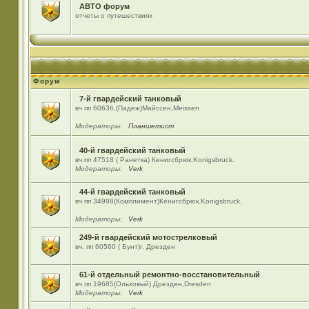
АВТО форум
отчеты о путешествиях
Форум
7-й гвардейский танковый
вч пп 60636,(Падеж)Майсcен,Meissen
Модераторы:
Планшетист
40-й гвардейский танковый
вч.пп 47518 ( Ранетка) Кенигсбрюк.Konigsbruck.
Модераторы:
Verk
44-й гвардейский танковый
вч пп 34998(Комплимент)Кенигсбрюк.Konigsbruck.
Модераторы:
Verk
249-й гвардейский мотострелковый
вч. пп 60560 ( Бунт)г. Дрезден
61-й отдельный ремонтно-восстановительный
вч пп 19685(Ольховый) Дрезден,Dresden
Модераторы:
Verk