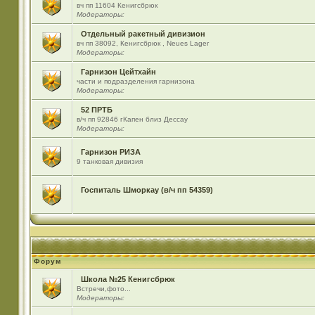
вч пп 11604 Кенигсбрюк
Модераторы:
Отдельный ракетный дивизион
вч пп 38092, Кенигсбрюк , Neues Lager
Модераторы:
Гарнизон Цейтхайн
части и подразделения гарнизона
Модераторы:
52 ПРТБ
в/ч пп 92846 гКапен близ Дессау
Модераторы:
Гарнизон РИЗА
9 танковая дивизия
Госпиталь Шморкау (в/ч пп 54359)
Форум
Школа №25 Кенигсбрюк
Встречи,фото...
Модераторы: