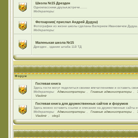
Школа №15 Дрезден
Одноклассники,друзья,встречи........
Модераторы:
Фотоархив( прислал Андрей Дудуш)
Фотографии из жизни школы сделаны Валерием Ивановичем Дудуш.
Модераторы:
Маленькая школа №15
Дрезден , здание штаба 11й ТД
Форум
Гостевая книга
Здесь гости могут поделиться своими впечатлениями и оставить сво
Модераторы:
Администраторы
,
Главные администраторы
,
Vladimir
Гостевая книга для дружественных сайтов и форумов
Здесь можно оставить ссылки и описание на дружественные сайты 
Модераторы:
Администраторы
,
Главные администраторы
,
Vladimir
,
oleg1