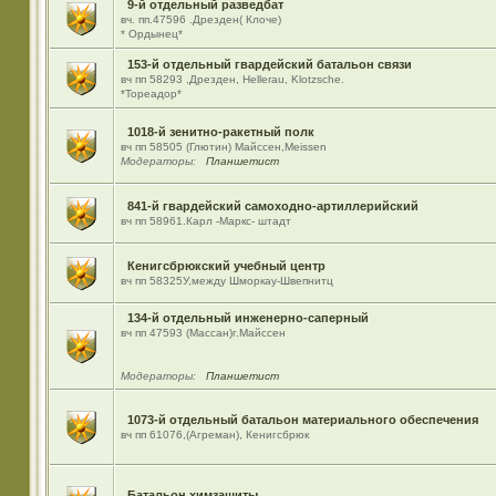
9-й отдельный разведбат
вч. пп.47596 .Дрезден( Клоче)
* Ордынец*
153-й отдельный гвардейский батальон связи
вч пп 58293 ,Дрезден, Hellerau, Klotzsche.
*Тореадор*
1018-й зенитно-ракетный полк
вч пп 58505 (Глютин) Майсcен,Meissen
Модераторы:
Планшетист
841-й гвардейский самоходно-артиллерийский
вч пп 58961.Карл -Маркс- штадт
Кенигсбрюкский учебный центр
вч пп 58325У,между Шморкау-Швепнитц
134-й отдельный инженерно-саперный
вч пп 47593 (Массан)г.Майссен
Модераторы:
Планшетист
1073-й отдельный батальон материального обеспечения
вч пп 61076,(Агреман), Кенигсбрюк
Батальон химзащиты