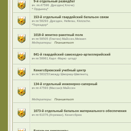
9-й отдельный разведбат
вч. пп.47596 .Дрезден( Клоче)
* Ордынец*
153-й отдельный гвардейский батальон связи
вч пп 58293 ,Дрезден, Hellerau, Klotzsche.
*Тореадор*
1018-й зенитно-ракетный полк
вч пп 58505 (Глютин) Майсcен,Meissen
Модераторы:
Планшетист
841-й гвардейский самоходно-артиллерийский
вч пп 58961.Карл -Маркс- штадт
Кенигсбрюкский учебный центр
вч пп 58325У,между Шморкау-Швепнитц
134-й отдельный инженерно-саперный
вч пп 47593 (Массан)г.Майссен
Модераторы:
Планшетист
1073-й отдельный батальон материального обеспечения
вч пп 61076,(Агреман), Кенигсбрюк
Батальон химзащиты