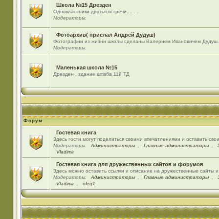
Школа №15 Дрезден
Одноклассники,друзья,встречи........
Модераторы:
Фотоархив( прислал Андрей Дудуш)
Фотографии из жизни школы сделаны Валерием Ивановичем Дудуш.
Модераторы:
Маленькая школа №15
Дрезден , здание штаба 11й ТД
Форум
Гостевая книга
Здесь гости могут поделиться своими впечатлениями и оставить сво
Модераторы:
Администраторы
,
Главные администраторы
,
Vladimir
Гостевая книга для дружественных сайтов и форумов
Здесь можно оставить ссылки и описание на дружественные сайты 
Модераторы:
Администраторы
,
Главные администраторы
,
Vladimir
,
oleg1