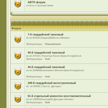
АВТО форум
отчеты о путешествиях
Форум
7-й гвардейский танковый
вч пп 60636,(Падеж)Майсcен,Meissen
Модераторы:
Планшетист
40-й гвардейский танковый
вч.пп 47518 ( Ранетка) Кенигсбрюк.Konigsbruck.
Модераторы:
Verk
44-й гвардейский танковый
вч пп 34998(Комплимент)Кенигсбрюк.Konigsbruck.
Модераторы:
Verk
249-й гвардейский мотострелковый
вч. пп 60560 ( Бунт)г. Дрезден
61-й отдельный ремонтно-восстановительный
вч пп 19685(Ольховый) Дрезден,Dresden
Модераторы:
Verk