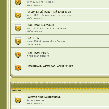
вч пп 11604 Кенигсбрюк
Модераторы:
Отдельный ракетный дивизион
вч пп 38092, Кенигсбрюк , Neues Lager
Модераторы:
Гарнизон Цейтхайн
части и подразделения гарнизона
Модераторы:
52 ПРТБ
в/ч пп 92846 гКапен близ Дессау
Модераторы:
Гарнизон РИЗА
9 танковая дивизия
Госпиталь Шморкау (в/ч пп 54359)
Форум
Школа №25 Кенигсбрюк
Встречи,фото...
Модераторы: