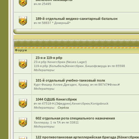
вч.пп 25495
189-й отдельный медико-санитарный батальон
вч пп 58837 * Докерный*
Форум
23-я и 119-я рбр
23-я рбр Кенигсбрюк (Neues Lager)
119-я рбр (Колыбель)Кенигсбрюк ,Бишофсверда вч пп 65598
Модераторы:
101-й отдельный учебно-танковый полк
Курт-Фишер Аллее,Дрезден, Кракау, вч пп 86747#Флюс#
Модераторы:
1044 ОДШБ Кенигсбрюк
вч пп 47518-Н,(Эфедрин),Кенигсбрюк,Konigsbruck
Модераторы:
Серёга
602 отдельная рота специального назначения
Хеллерау. 1 гв ТА вч пп 33811
Модераторы:
122 противотанковая артиллерийская бригада (Кёнигсбрюк