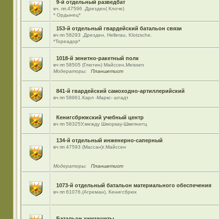
9-й отдельный разведбат
вч. пп.47596 .Дрезден( Клоче)
* Ордынец*
153-й отдельный гвардейский батальон связи
вч пп 58293 ,Дрезден, Hellerau, Klotzsche.
*Тореадор*
1018-й зенитно-ракетный полк
вч пп 58505 (Глютин) Майсcен,Meissen
Модераторы:
Планшетист
841-й гвардейский самоходно-артиллерийский
вч пп 58961.Карл -Маркс- штадт
Кенигсбрюкский учебный центр
вч пп 58325У,между Шморкау-Швепнитц
134-й отдельный инженерно-саперный
вч пп 47593 (Массан)г.Майссен
Модераторы:
Планшетист
1073-й отдельный батальон материального обеспечения
вч пп 61076,(Агреман), Кенигсбрюк
Батальон химзащиты