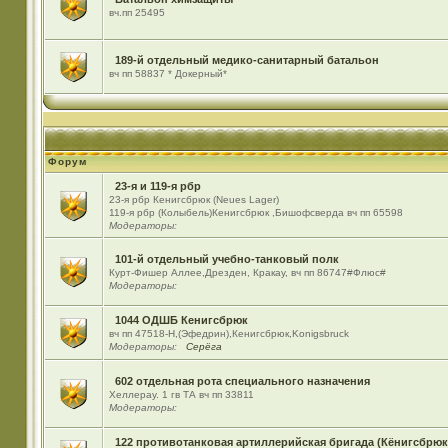
вч.пп 25495
189-й отдельный медико-санитарный батальон
вч пп 58837 * Докерный*
Форум
23-я и 119-я рбр
23-я рбр Кенигсбрюк (Neues Lager)
119-я рбр (Колыбель)Кенигсбрюк ,Бишофсверда вч пп 65598
Модераторы:
101-й отдельный учебно-танковый полк
Курт-Фишер Аллее,Дрезден, Кракау, вч пп 86747#Флюс#
Модераторы:
1044 ОДШБ Кенигсбрюк
вч пп 47518-Н,(Эфедрин),Кенигсбрюк,Konigsbruck
Модераторы:
Серёга
602 отдельная рота специального назначения
Хеллерау. 1 гв ТА вч пп 33811
Модераторы:
122 противотанковая артиллерийская бригада (Кёнигсбрюк