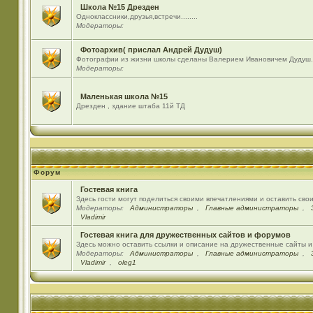
Школа №15 Дрезден
Одноклассники,друзья,встречи........
Модераторы:
Фотоархив( прислал Андрей Дудуш)
Фотографии из жизни школы сделаны Валерием Ивановичем Дудуш.
Модераторы:
Маленькая школа №15
Дрезден , здание штаба 11й ТД
Форум
Гостевая книга
Здесь гости могут поделиться своими впечатлениями и оставить сво
Модераторы:
Администраторы
,
Главные администраторы
,
Vladimir
Гостевая книга для дружественных сайтов и форумов
Здесь можно оставить ссылки и описание на дружественные сайты 
Модераторы:
Администраторы
,
Главные администраторы
,
Vladimir
,
oleg1