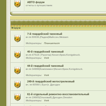
АВТО форум
отчеты о путешествиях
Форум
7-й гвардейский танковый
вч пп 60636,(Падеж)Майсcен,Meissen
Модераторы:
Планшетист
40-й гвардейский танковый
вч.пп 47518 ( Ранетка) Кенигсбрюк.Konigsbruck.
Модераторы:
Verk
44-й гвардейский танковый
вч пп 34998(Комплимент)Кенигсбрюк.Konigsbruck.
Модераторы:
Verk
249-й гвардейский мотострелковый
вч. пп 60560 ( Бунт)г. Дрезден
61-й отдельный ремонтно-восстановительный
вч пп 19685(Ольховый) Дрезден,Dresden
Модераторы:
Verk