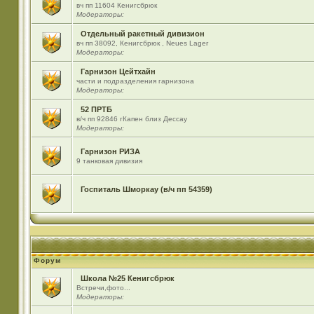
вч пп 11604 Кенигсбрюк
Модераторы:
Отдельный ракетный дивизион
вч пп 38092, Кенигсбрюк , Neues Lager
Модераторы:
Гарнизон Цейтхайн
части и подразделения гарнизона
Модераторы:
52 ПРТБ
в/ч пп 92846 гКапен близ Дессау
Модераторы:
Гарнизон РИЗА
9 танковая дивизия
Госпиталь Шморкау (в/ч пп 54359)
Форум
Школа №25 Кенигсбрюк
Встречи,фото...
Модераторы: