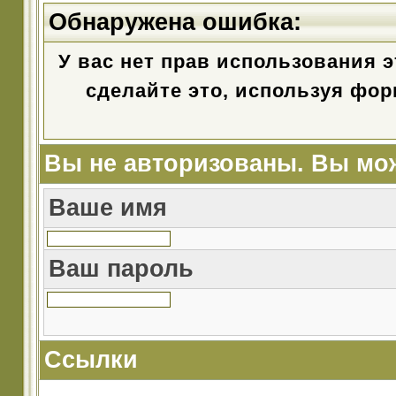
Обнаружена ошибка:
У вас нет прав использования 
сделайте это, используя фор
Вы не авторизованы. Вы мож
Ваше имя
Ваш пароль
Ссылки