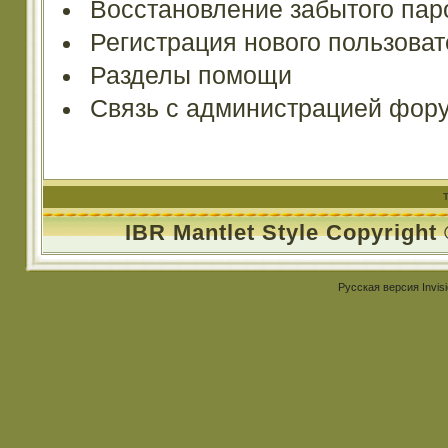
Восстановление забытого пар
Регистрация нового пользова
Разделы помощи
Связь с администрацией фор
IBR Mantlet Style Copyright
Русская версия
Invis