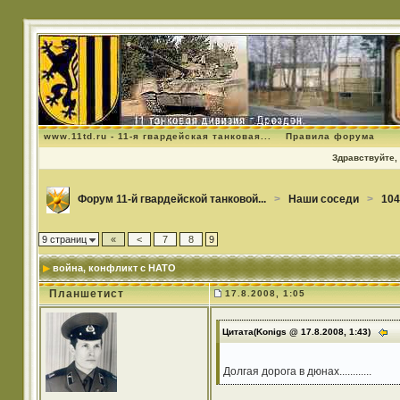
www.11td.ru - 11-я гвардейская танковая...
Правила форума
Здравствуйте, 
Форум 11-й гвардейской танковой...
>
Наши соседи
>
104
9 страниц
«
<
7
8
9
война
, конфликт с НАТО
Планшетист
17.8.2008, 1:05
Цитата(Konigs @ 17.8.2008, 1:43)
Долгая дорога в дюнах............