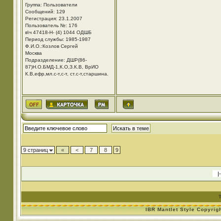
Группа: Пользователи
Сообщений: 129
Регистрация: 23.1.2007
Пользователь №: 176
в\ч 47418-Н- (4) 1044 ОДШБ
Период службы: 1985-1987
Ф.И.О.:Козлов Сергей
Москва
Подразделение: ДШР(86-
87)Н.О.БМД-1,К.О,З.К.В, ВрИО
К.В,ефр,мл.с-т,с-т, ст.с-т,старшина.
9 страниц
«
<
7
8
9
IBR Mantlet Style Copyrig