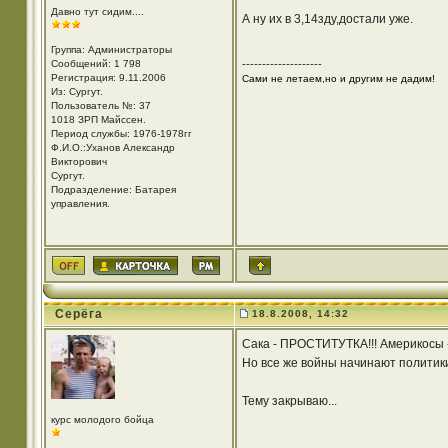
Давно тут сидим....
А ну их в 3,14зду,достали уже.
Группа: Администраторы
Сообщений: 1 798
--------------------
Регистрация: 9.11.2006
Сами не летаем,но и другим не дадим!
Из: Cургут.
Пользователь №: 37
1018 ЗРП Майссен.
Период службы: 1976-1978гг
Ф.И.О.:Уханов Александр
Викторович
Cургут.
Подразделение: Батарея
управления.
Серёга
18.8.2008, 14:32
Сака - ПРОСТИТУТКА!!! Америкосы -
Но все же войны начинают политики
Тему закрываю...
курс молодого бойца