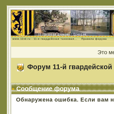
www.11td.ru - 11-я гвардейская танковая...
Правила форума
Это м
Форум 11-й гвардейской 
Сообщение форума
Обнаружена ошибка. Если вам 