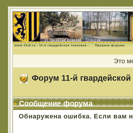
www.11td.ru - 11-я гвардейская танковая...
Правила форума
Это м
Форум 11-й гвардейской 
Сообщение форума
Обнаружена ошибка. Если вам 