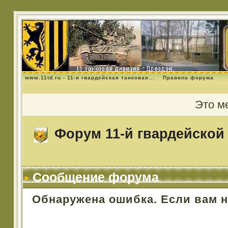
www.11td.ru - 11-я гвардейская танковая...
Правила форума
Это м
Форум 11-й гвардейской 
Сообщение форума
Обнаружена ошибка. Если вам 