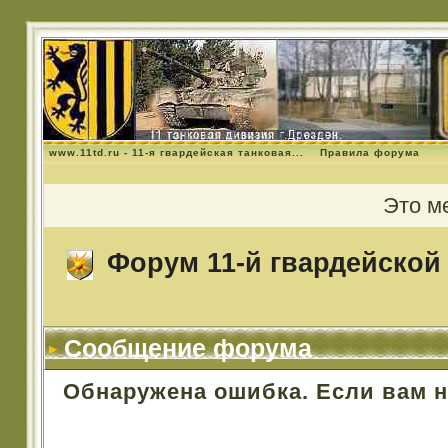
www.11td.ru - 11-я гвардейская танковая...
Правила форума
Это м
Форум 11-й гвардейской 
Сообщение форума
Обнаружена ошибка. Если вам 