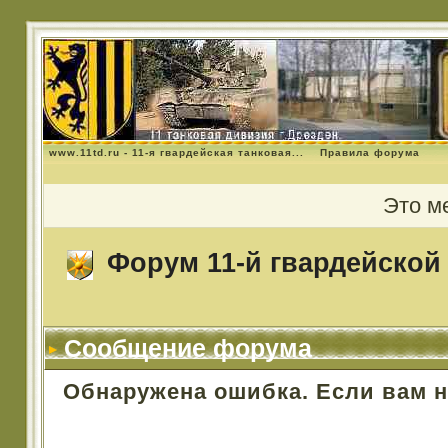
www.11td.ru - 11-я гвардейская танковая...
Правила форума
Это м
Форум 11-й гвардейской 
Сообщение форума
Обнаружена ошибка. Если вам 