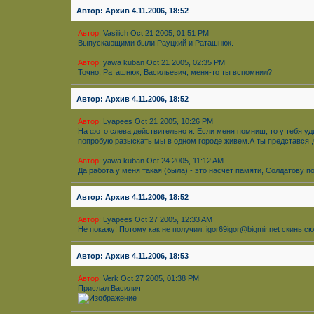
Автор: Архив 4.11.2006, 18:52
Автор:
Vasilich Oct 21 2005, 01:51 PM
Выпускающими были Рауцкий и Раташнюк.
Автор:
yawa kuban Oct 21 2005, 02:35 PM
Точно, Раташнюк, Васильевич, меня-то ты вспомнил?
Автор: Архив 4.11.2006, 18:52
Автор:
Lyapees Oct 21 2005, 10:26 PM
На фото слева действительно я. Если меня помниш, то у тебя у
попробую разыскать мы в одном городе живем.А ты представся ,ч
Автор:
yawa kuban Oct 24 2005, 11:12 AM
Да работа у меня такая (была) - это насчет памяти, Солдатову 
Автор: Архив 4.11.2006, 18:52
Автор:
Lyapees Oct 27 2005, 12:33 AM
Не покажу! Потому как не получил. igor69igor@bigmir.net скинь
Автор: Архив 4.11.2006, 18:53
Автор:
Verk Oct 27 2005, 01:38 PM
Прислал Василич