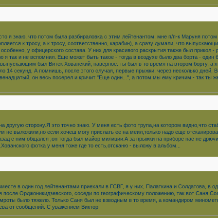
то я знаю, что потом была разбираловка с этим лейтенантом, мне п/п-к Маруня потом о
ляется к тросу, а к тросу, соответственно, карабин), а сразу думали, что выпускающ
особенно, у офицерского состава. У них для красивого раскрытия также был прикол - р
я так и не вспомнил. Еще может быть такое - тогда в воздухе было два борта - один б
о выпускающим был Витек Хованский, наверное. ты был в то время на втором борту, а я
ло 14 секунд. А помнишь, после этого случая, первые прыжки, через несколько дней, В
двенадцатый, он весь посерел и кричит "Еще один...", а потом мы ему кричим - так ты 
на другую сторону.Я это точно знаю. У меня есть фото трупа,на котором видно,что ст
м не выложили,но если хочеш могу прислать ее на меил,только надо еще отсканиро
азад с ним общался ,он тогда был майор милиции.А за прыжки на приборе нас не дрючи
ованского фотка у меня тоже где то есть,отсканю - выложу в альбом...
 вместе в один год лейтенантами приехали в ГСВГ, я у них, Палаткина и Солдатова, в
 я после Орджоникидзевского, соседи по географическому положению, так вот Саня Со
омроты было тяжело. Только Саня был не взводным в то время, а командиром минометн
лева от сообщений. С уважением Виктор