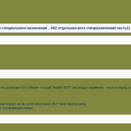
та специального назначения _ 602 отдельная рота спецназначения( часть1)
в спец разведке НУ в общем соседи! Увидел КПП -аж сердце защимило...часто в наряд т
и плачут по 2е суток некоторые. Вот такие братан дела.
й- сослуживцев поищи.