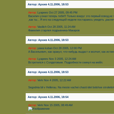
Автор: Архив 4.11.2006, 18:53
Автор:
Lyapees Oct 27 2005, 09:45 PM
Василич-узнал теперь тебя!!! Только вокруг это первый взвод,
,как ты... Я его на следующей неделе постараюсь увидеть ,распе
Автор:
Vasilich Oct 28 2005, 11:24 AM
Фамилия старлея подрывника-Макаров
Автор: Архив 4.11.2006, 18:53
Автор:
yawa kuban Oct 28 2005, 12:00 PM
А Васильевич, как оракул, что-нибудь выдаст и молчит, как исти
Автор:
Lyapees Nov 3 2005, 12:24 AM
Встретился с Солдатовым. Подробности скинул на мейл.
Автор: Архив 4.11.2006, 18:53
Автор:
Verk Nov 4 2005, 12:22 AM
Segodnia bil v Hellerau. Na meste vachei chasti idet bolshoe stroitelst
Автор: Архив 4.11.2006, 18:54
Автор:
Verk Nov 15 2005, 08:49 AM