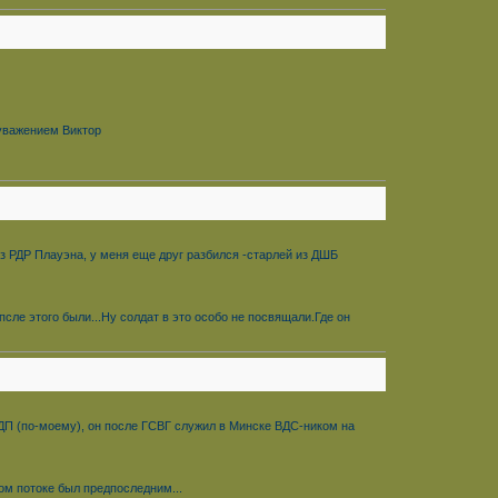
 уважением Виктор
из РДР Плауэна, у меня еще друг разбился -старлей из ДШБ
сле этого были...Ну солдат в это особо не посвящали.Где он
ДП (по-моему), он после ГСВГ служил в Минске ВДС-ником на
вом потоке был предпоследним...