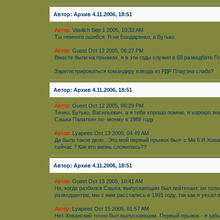
Автор: Архив 4.11.2006, 18:51
Автор:
Vasilich Sep 1 2005, 10:32 AM
Ты немного ошибся. Я не Бондаренко, а Бутько.
Автор:
Guest Oct 12 2005, 06:27 PM
Вместе были на прыжках, я в эти годы служил в 68 разведбате 
Зарегистрироваться командиру взвода из РДР Плауэна слабо?
Автор: Архив 4.11.2006, 18:51
Автор:
Guest Oct 12 2005, 06:29 PM
Точно, Бутько, Васильевич, а я тебя хорошо помню, я хорошо зн
Сашка Палаткин по- моему в 1988 году
Автор:
Lyapees Oct 13 2005, 04:49 AM
Да было такое дело.. Это мой первый прыжок был- с Ми 6 И Хова
сейчас ? Как его жизнь сложилась??
Автор: Архив 4.11.2006, 18:51
Автор:
Guest Oct 13 2005, 10:41 AM
Не, когда разбился Сашка, выпускающим был лейтенант, он толь
разведцентре, мы с ним расстались в 1991 году, так как я уехал
Автор:
Lyapees Oct 15 2005, 01:57 AM
Нет Хованский точно был выпускающим. Первый прыжок - я забыть