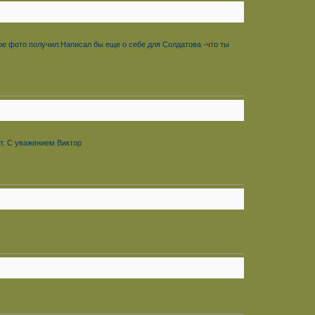
ое фото получил.Написал бы еще о себе для Солдатова -что ты
ет. С уважением Виктор