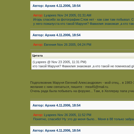
Автор: Архив 4.11.2006, 18:54
Автор:
Lyapees Nov 24 2005, 01:31 AM
Игорь спасибо за фотографии.Слов нет - как сам там побывал. 
у него пожалуста кто такой Маруня? Фамилия знакомая ,а кто так
Автор: Архив 4.11.2006, 18:54
Автор:
Евгения Nov 26 2005, 04:24 PM
Цитата
(Lyapees @ Nov 23 2005, 11:31 PM)
кто такой Маруня? Фамилия знакомая ,а кто такой не помнюsad.gi
Подполковник Маруня Евгений Александрович - мой отец... в 1983-
желание с ним связаться, пишите - mea45@mail.ru.
Очень рада была побывать на форуме... Там, в Хеллерау папа учил
Автор: Архив 4.11.2006, 18:54
Автор:
Lyapees Nov 26 2005, 11:52 PM
Понятно, спасибо! Ну это до меня было... Меня в 88 только забр
Автор: Архив 4.11.2006, 18:54