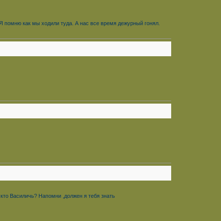
 Я помню как мы ходили туда. А нас все время дежурный гонял.
ы кто Василичь? Напомни ,должен я тебя знать