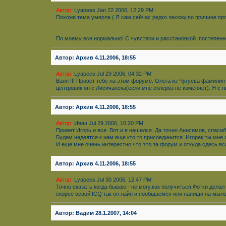
Автор:
Lyapees Jan 22 2006, 12:29 PM
Похоже тема умерла ( Я сам сейчас редко захожу,по причине п
По моему все нормально! С чувствои и расстановкой ,постепенн
Автор: Архив 4.11.2006, 18:55
Автор:
Lyapees Jul 29 2006, 04:32 PM
Ваня !!! Привет тебе на этом форуме. Oлега из Чугуева фамили
центровик он с Лисичанска(если мне склероз не изменяет). Я с
Автор: Архив 4.11.2006, 18:55
Автор:
Иван Jul 29 2006, 10:20 PM
Привет Игорь и все. Вот и я нашелся. Да точно Анисимов, спасибо
Будем надеятся к нам еще кто то присоединится. Игорек ты мне с
И еще мне очень интерестно что это за форум и откуда сдесь вс
Автор: Архив 4.11.2006, 18:55
Автор:
Lyapees Jul 30 2006, 12:47 PM
Точно сказать когда бываю - не могу,как получиться.Фотки дела
скорее освой ICQ так он лайн и пообщаемся или напиши на мыло
Автор: Вадим 28.1.2007, 14:04