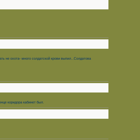
ть не охота- много солдатской крови выпил...Солдатова
онце коридора кабинет был.