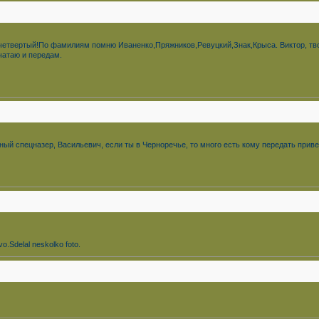
не четвертый!По фамилиям помню Иваненко,Пряжников,Ревуцкий,Знак,Крыса. Виктор, тв
чатаю и передам.
нный спецназер, Васильевич, если ты в Черноречье, то много есть кому передать прив
vo.Sdelal neskolko foto.