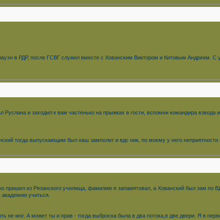
Плауэн в РДР, после ГСВГ служил вместе с Хованским Виктором и Китовым Андреем. С
ал Руслана и заходил к вам частенько на прыжках в гости, вспомни командира взвода 
нский тогда выпускающим был наш замполит и вдс ник, по моему у него неприятности п
ко пришел из Рязанского училища, фамилию я запамятовал, а Хованский был зам по В
 в академию учиться.
 не мог. А может ты и прав - тогда выброска была в два потока,в две двери. Я в пер