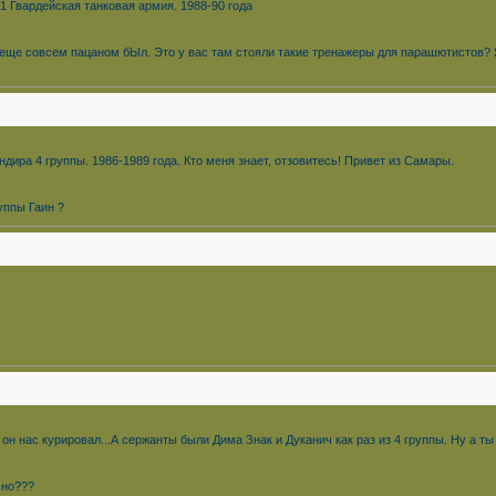
1 Гвардейская танковая армия. 1988-90 года
гда еще совсем пацаном бЫл. Это у вас там стояли такие тренажеры для парашютистов?
дира 4 группы. 1986-1989 года. Кто меня знает, отзовитесь! Привет из Самары.
уппы Гаин ?
е он нас курировал...А сержанты были Дима Знак и Дуканич как раз из 4 группы. Ну а т
ьно???