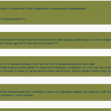
роблем с интернетом. Всех поздравляю с прошедшими праздниками!
о тема развивается.
я Анисимов.А Гонтаря конечно помню-oн мне свою парадку давал когда я в отпуск езд
 ним хорошо дружил.O нем ничего не знаеш???
, что то ранний склероз. А вот на счет Кости Калашникова ничего не знаю.
кажи когда и в какое время ты чаще всего бываешь на форуме. Ну чтоб хоть как то он
я эта инфа. А также кто делал фотки новые нашей роты. Короче введите меня к курс с
л Игорь Кормильцев(Verk) в рембате служил-он в Дрезден каждый год ездит,он и сайт 
 телефон -я тебе позвоню