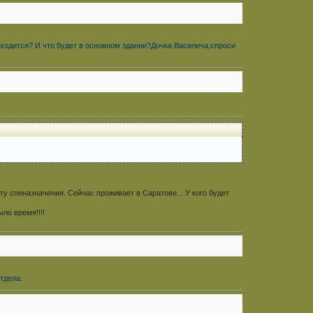
аходится? И что будет в основном здании?Дочка Василича,спроси
ту спеназначения. Сейчас проживает в Саратове... У кого будет
ло время!!!!
тдела.