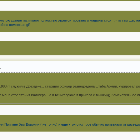
Смотрю здание госпиталя полностью отремонтировано и машины стоят , что там щас н
ой не помнюsad.gif
f
1988 гг служил в Дрездене... старший офицер разведотдела штаба Армии, курировал ро
 меня стрелять из Вальтера... а в Кенигсбрюке я прыгала с вышки))) Замечательное бы
али При мне был Воронин ( не точно) и еще кто-то их трое обычно приезжало из разведо