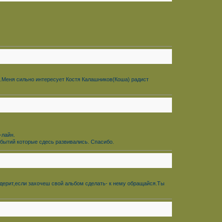
ил.Mеня сильно интересует Костя Калашников(Коша) радист
-лайн.
обытий которые сдесь развивались. Спасибо.
модерит,если захочеш свой альбом сделать- к нему обращайся.Ты