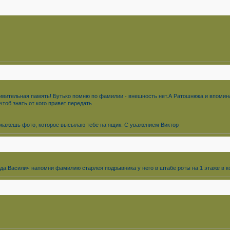
дивительная память! Бутько помню по фамилии - внешность нет.А Ратошнюка и впомина
тоб знать от кого привет передать
покажешь фото, которое высылаю тебе на ящик. С уважением Виктор
 сюда.Василич напомни фамилию старлея подрывника у него в штабе роты на 1 этаже в к