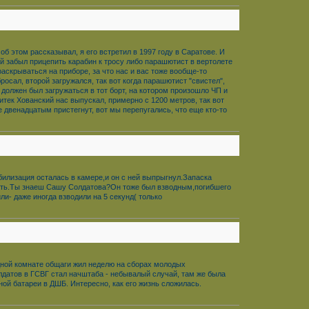
б этом рассказывал, я его встретил в 1997 году в Саратове. И
ий забыл прицепить карабин к тросу либо парашютист в вертолете
аскрываться на приборе, за что нас и вас тоже вообще-то
росал, второй загружался, так вот когда парашютист "свистел",
 должен был загружаться в тот борт, на котором произошло ЧП и
итек Хованский нас выпускал, примерно с 1200 метров, так вот
же двенадцатым пристегнут, вот мы перепугались, что еще кто-то
абилизация осталась в камере,и он с ней выпрыгнул.Запаска
вать.Ты знаеш Сашу Солдатова?Он тоже был взводным,погибшего
ли- даже иногда взводили на 5 секунд( только
 одной комнате общаги жил неделю на сборах молодых
лдатов в ГСВГ стал начштаба - небывалый случай, там же была
ой батареи в ДШБ. Интересно, как его жизнь сложилась.