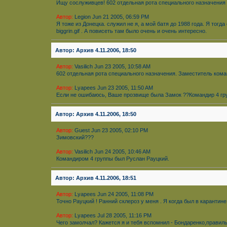
Ищу сослуживцев! 602 отдельная рота специального назначения 
Автор:
Legion Jun 21 2005, 06:59 PM
Я тоже из Донецка. служил не я, а мой батя до 1988 года. Я то
biggrin.gif . А повисеть там было очень и очень интересно.
Автор: Архив 4.11.2006, 18:50
Автор:
Vasilich Jun 23 2005, 10:58 AM
602 отдельная рота специального назначения. Заместитель коман
Автор:
Lyapees Jun 23 2005, 11:50 AM
Если не ошибаюсь, Ваше прозвище была Замок ??Командир 4 гр
Автор: Архив 4.11.2006, 18:50
Автор:
Guest Jun 23 2005, 02:10 PM
Зимовский???
Автор:
Vasilich Jun 24 2005, 10:46 AM
Командиром 4 группы был Руслан Рауцкий.
Автор: Архив 4.11.2006, 18:51
Автор:
Lyapees Jun 24 2005, 11:08 PM
Точно Рауцкий ! Ранний склероз у меня . Я когда был в карантин
Автор:
Lyapees Jul 28 2005, 11:16 PM
Чего замолчал? Кажется я и тебя вспомнил - Бондаренко,правил