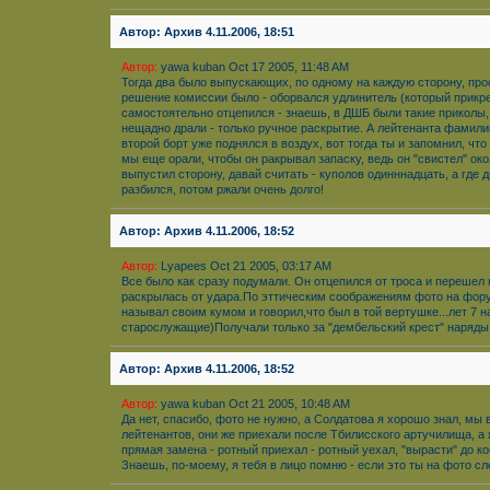
Автор: Архив 4.11.2006, 18:51
Автор:
yawa kuban Oct 17 2005, 11:48 AM
Тогда два было выпускающих, по одному на каждую сторону, прос
решение комиссии было - оборвался удлинитель (который прикреп
самостоятельно отцепился - знаешь, в ДШБ были такие приколы, 
нещадно драли - только ручное раскрытие. А лейтенанта фамилию 
второй борт уже поднялся в воздух, вот тогда ты и запомнил, чт
мы еще орали, чтобы он ракрывал запаску, ведь он "свистел" око
выпустил сторону, давай считать - куполов одинннадцать, а где 
разбился, потом ржали очень долго!
Автор: Архив 4.11.2006, 18:52
Автор:
Lyapees Oct 21 2005, 03:17 AM
Все было как сразу подумали. Он отцепился от троса и перешел 
раскрылась от удара.По эттическим соображениям фото на фору
называл своим кумом и говорил,что был в той вертушке...лет 7 н
старослужащие)Получали только за "дембельский крест" наряды.Х
Автор: Архив 4.11.2006, 18:52
Автор:
yawa kuban Oct 21 2005, 10:48 AM
Да нет, спасибо, фото не нужно, а Солдатова я хорошо знал, мы
лейтенантов, они же приехали после Тбилисского артучилища, а
прямая замена - ротный приехал - ротный уехал, "вырасти" до к
Знаешь, по-моему, я тебя в лицо помню - если это ты на фото с