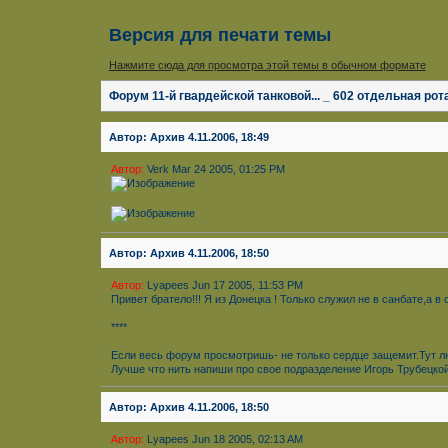
Версия для печати темы
Нажмите сюда для просмотра этой темы в обычном формате
Форум 11-й гвардейской танковой... _ 602 отдельная ро
Автор: Архив 4.11.2006, 18:49
Автор:
Verk Mar 24 2005, 01:25 PM
Автор: Архив 4.11.2006, 18:50
Автор:
Lyapees Jun 17 2005, 11:53 PM
Привет братело!!! Я из Донецка ! Только служил не в санбате,а 
****
Если весь форум просмотришь- не только сердце защемит.Тут люд
Лучше что нить напиши про свое подразделение Игорь Трубецко
Автор: Архив 4.11.2006, 18:50
Автор:
Lyapees Jun 18 2005, 02:13 AM