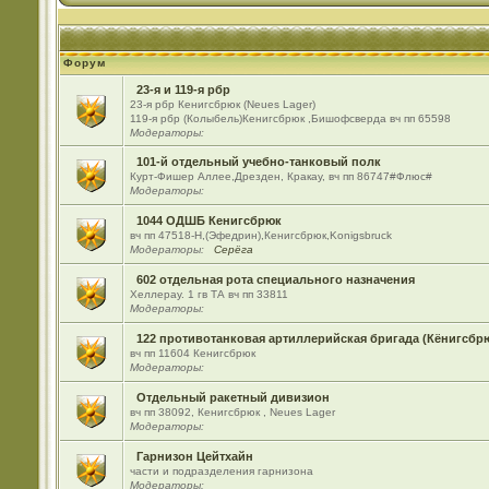
Форум
23-я и 119-я рбр
23-я рбр Кенигсбрюк (Neues Lager)
119-я рбр (Колыбель)Кенигсбрюк ,Бишофсверда вч пп 65598
Модераторы:
101-й отдельный учебно-танковый полк
Курт-Фишер Аллее,Дрезден, Кракау, вч пп 86747#Флюс#
Модераторы:
1044 ОДШБ Кенигсбрюк
вч пп 47518-Н,(Эфедрин),Кенигсбрюк,Konigsbruck
Модераторы:
Серёга
602 отдельная рота специального назначения
Хеллерау. 1 гв ТА вч пп 33811
Модераторы:
122 противотанковая артиллерийская бригада (Кёнигсбр
вч пп 11604 Кенигсбрюк
Модераторы:
Отдельный ракетный дивизион
вч пп 38092, Кенигсбрюк , Neues Lager
Модераторы:
Гарнизон Цейтхайн
части и подразделения гарнизона
Модераторы: