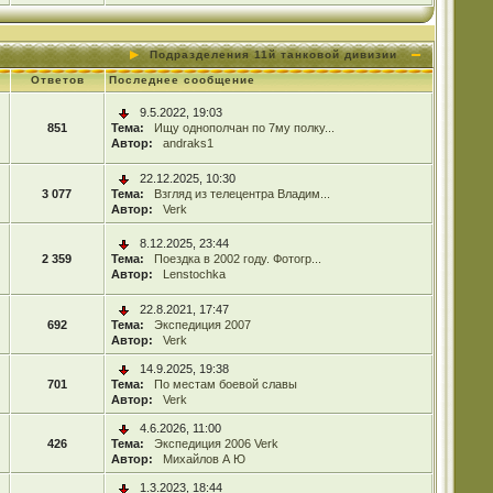
Подразделения 11й танковой дивизии
Ответов
Последнее сообщение
9.5.2022, 19:03
851
Тема:
Ищу однополчан по 7му полку...
Автор:
andraks1
22.12.2025, 10:30
3 077
Тема:
Взгляд из телецентра Владим...
Автор:
Verk
8.12.2025, 23:44
2 359
Тема:
Поездка в 2002 году. Фотогр...
Автор:
Lenstochka
22.8.2021, 17:47
692
Тема:
Экспедиция 2007
Автор:
Verk
14.9.2025, 19:38
701
Тема:
По местам боевой славы
Автор:
Verk
4.6.2026, 11:00
426
Тема:
Экспедиция 2006 Verk
Автор:
Михайлов А Ю
1.3.2023, 18:44