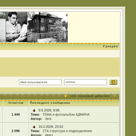
Галерея
11я танковая дивизия
Ответов
Последнее сообщение
9.5.2026, 9:06
1 449
Тема:
ТЕМА и фотоальбом АДМИНА
Автор:
Verk
10.2.2026, 23:02
2 096
Тема:
1ТА структура и подразделения
Автор:
Aleks