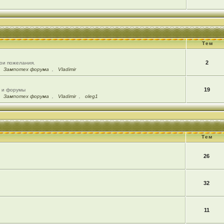
Тем
2
вои пожелания.
,
Зампотех форума
,
Vladimir
19
ы и форумы
,
Зампотех форума
,
Vladimir
,
oleg1
Тем
26
32
11