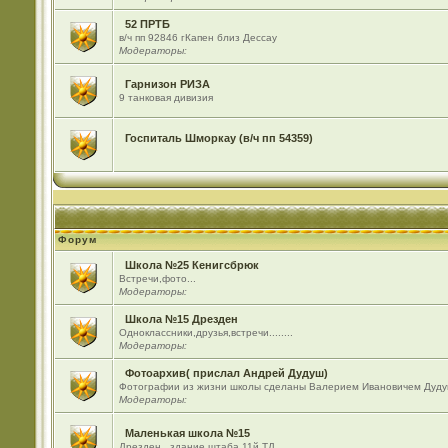
52 ПРТБ
в/ч пп 92846 гКапен близ Дессау
Модераторы:
Гарнизон РИЗА
9 танковая дивизия
Госпиталь Шморкау (в/ч пп 54359)
Форум
Школа №25 Кенигсбрюк
Встречи,фото...
Модераторы:
Школа №15 Дрезден
Одноклассники,друзья,встречи........
Модераторы:
Фотоархив( прислал Андрей Дудуш)
Фотографии из жизни школы сделаны Валерием Ивановичем Дуду
Модераторы:
Маленькая школа №15
Дрезден , здание штаба 11й ТД