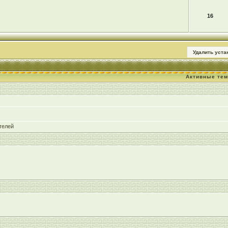
16
Удалить уст
Активные те
телей