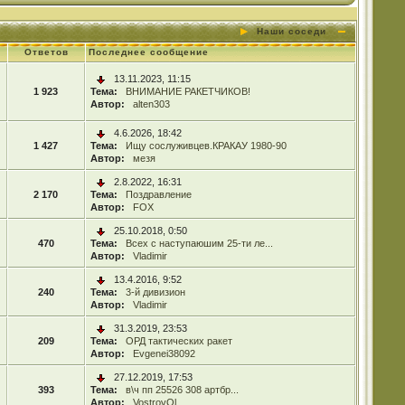
Наши соседи
Ответов
Последнее сообщение
13.11.2023, 11:15
1 923
Тема:
ВНИМАНИЕ РАКЕТЧИКОВ!
Автор:
alten303
4.6.2026, 18:42
1 427
Тема:
Ищу сослуживцев.КРАКАУ 1980-90
Автор:
мезя
2.8.2022, 16:31
2 170
Тема:
Поздравление
Автор:
FOX
25.10.2018, 0:50
470
Тема:
Всех с наступаюшим 25-ти ле...
Автор:
Vladimir
13.4.2016, 9:52
240
Тема:
3-й дивизион
Автор:
Vladimir
31.3.2019, 23:53
209
Тема:
ОРД тактических ракет
Автор:
Evgenei38092
27.12.2019, 17:53
393
Тема:
в\ч пп 25526 308 артбр...
Автор:
VostrovOl