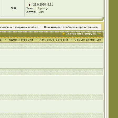
29.9.2020, 8:51
350
Тема:
Переезд
Автор:
Verk
ановленные форумом cookies
·
Отметить все сообщения прочитанными
Статистика форума
мы
·
Администрация
·
Активные сегодня
·
Самые активные