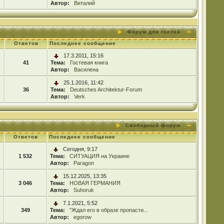
Автор:
Виталий
Форум для гостей
Ответов
Последнее сообщение
17.3.2011, 15:16
41
Тема:
Гостевая книга
Автор:
Василена
25.1.2016, 11:42
36
Тема:
Deutsches Architektur-Forum
Автор:
Verk
Свободный форум
Ответов
Последнее сообщение
Сегодня, 9:17
1 532
Тема:
СИТУАЦИЯ на Украине
Автор:
Paragon
15.12.2025, 13:35
3 046
Тема:
НОВАЯ ГЕРМАНИЯ
Автор:
Suhoruk
7.1.2021, 5:52
349
Тема:
"Ждал его в образе пропасти...
Автор:
egorow