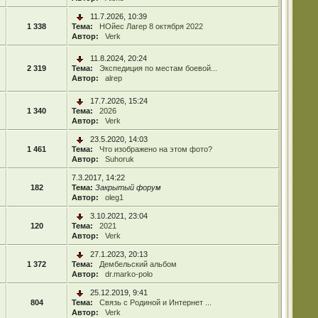
11.7.2026, 10:39
1 338
Тема:
НОйес Лагер 8 октября 2022
Автор:
Verk
11.8.2024, 20:24
2 319
Тема:
Экспедиция по местам боевой...
Автор:
alrep
17.7.2026, 15:24
1 340
Тема:
2026
Автор:
Verk
23.5.2020, 14:03
1 461
Тема:
Что изображено на этом фото?
Автор:
Suhoruk
7.3.2017, 14:22
182
Тема:
Закрытый форум
Автор:
oleg1
3.10.2021, 23:04
120
Тема:
2021
Автор:
Verk
27.1.2023, 20:13
1 372
Тема:
Дембельский альбом
Автор:
dr.marko-polo
25.12.2019, 9:41
804
Тема:
Связь с Родиной и Интернет ...
Автор:
Verk