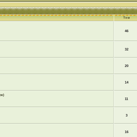
Тем
46
32
20
14
юк)
11
3
16