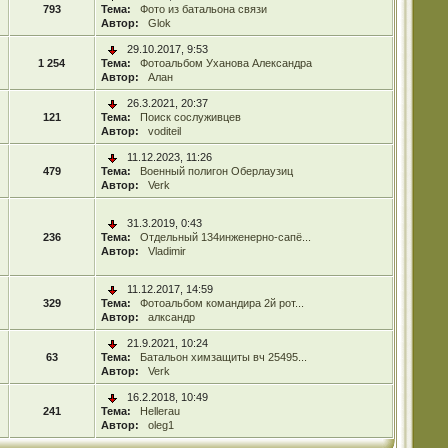
793
Тема:
Фото из батальона связи
Автор:
Glok
29.10.2017, 9:53
1 254
Тема:
Фотоальбом Уханова Александра
Автор:
Алан
26.3.2021, 20:37
121
Тема:
Поиск сослуживцев
Автор:
voditeil
11.12.2023, 11:26
479
Тема:
Военный полигон Оберлаузиц
Автор:
Verk
31.3.2019, 0:43
236
Тема:
Отдельный 134инженерно-сапё...
Автор:
Vladimir
11.12.2017, 14:59
329
Тема:
Фотоальбом командира 2й рот...
Автор:
алксандр
21.9.2021, 10:24
63
Тема:
Батальон химзащиты вч 25495...
Автор:
Verk
16.2.2018, 10:49
241
Тема:
Hellerau
Автор:
oleg1