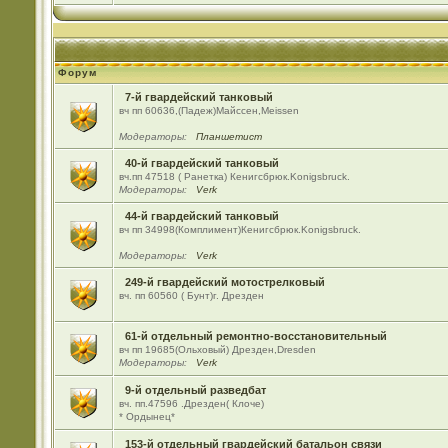
Форум
7-й гвардейский танковый
вч пп 60636,(Падеж)Майсcен,Meissen
Модераторы:
Планшетист
40-й гвардейский танковый
вч.пп 47518 ( Ранетка) Кенигсбрюк.Konigsbruck.
Модераторы:
Verk
44-й гвардейский танковый
вч пп 34998(Комплимент)Кенигсбрюк.Konigsbruck.
Модераторы:
Verk
249-й гвардейский мотострелковый
вч. пп 60560 ( Бунт)г. Дрезден
61-й отдельный ремонтно-восстановительный
вч пп 19685(Ольховый) Дрезден,Dresden
Модераторы:
Verk
9-й отдельный разведбат
вч. пп.47596 .Дрезден( Клоче)
* Ордынец*
153-й отдельный гвардейский батальон связи