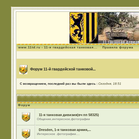
www.11td.ru - 11-я гвардейская танковая...
Правила форума
Форум 11-й гвардейской танковой...
С возвращением, последний раз вы были здесь :
Сегодня, 18:51
Форум
11-я танковая дивизия(вч пп 58325)
Общение,интересное,фотографии
Dresden, 1-я танковая армия,...
Интересное .фотографии....