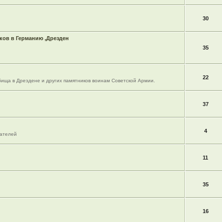
30
ов в Германию ,Дрезден
35
22
ища в Дрездене и других памятников воинам Советской Армии.
37
4
вателей
11
35
16