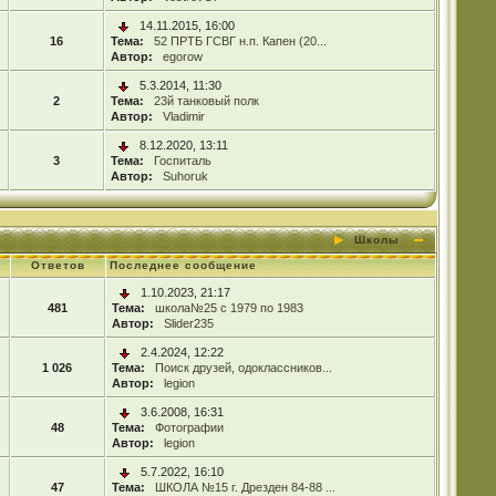
14.11.2015, 16:00
16
Тема:
52 ПРТБ ГСВГ н.п. Капен (20...
Автор:
egorow
5.3.2014, 11:30
2
Тема:
23й танковый полк
Автор:
Vladimir
8.12.2020, 13:11
3
Тема:
Госпиталь
Автор:
Suhoruk
Школы
Ответов
Последнее сообщение
1.10.2023, 21:17
481
Тема:
школа№25 с 1979 по 1983
Автор:
Slider235
2.4.2024, 12:22
1 026
Тема:
Поиск друзей, одоклассников...
Автор:
legion
3.6.2008, 16:31
48
Тема:
Фотографии
Автор:
legion
5.7.2022, 16:10
47
Тема:
ШКОЛА №15 г. Дрезден 84-88 ...