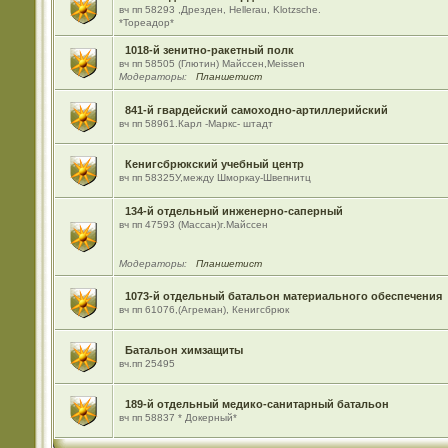
вч пп 58293 ,Дрезден, Hellerau, Klotzsche.
*Тореадор*
1018-й зенитно-ракетный полк
вч пп 58505 (Глютин) Майсcен,Meissen
Модераторы:
Планшетист
841-й гвардейский самоходно-артиллерийский
вч пп 58961.Карл -Маркс- штадт
Кенигсбрюкский учебный центр
вч пп 58325У,между Шморкау-Швепнитц
134-й отдельный инженерно-саперный
вч пп 47593 (Массан)г.Майссен
Модераторы:
Планшетист
1073-й отдельный батальон материального обеспечения
вч пп 61076,(Агреман), Кенигсбрюк
Батальон химзащиты
вч.пп 25495
189-й отдельный медико-санитарный батальон
вч пп 58837 * Докерный*