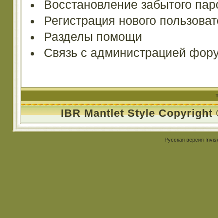
Восстановление забытого пар
Регистрация нового пользова
Разделы помощи
Связь с администрацией фор
IBR Mantlet Style Copyright
Русская версия
Invis