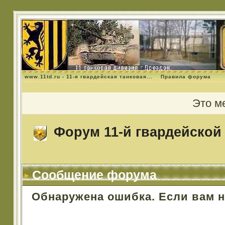
www.11td.ru - 11-я гвардейская танковая...
Правила форума
Это м
Форум 11-й гвардейской 
Сообщение форума
Обнаружена ошибка. Если вам 