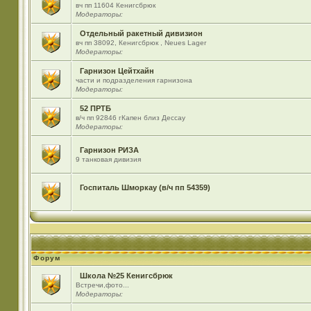
вч пп 11604 Кенигсбрюк
Модераторы:
Отдельный ракетный дивизион
вч пп 38092, Кенигсбрюк , Neues Lager
Модераторы:
Гарнизон Цейтхайн
части и подразделения гарнизона
Модераторы:
52 ПРТБ
в/ч пп 92846 гКапен близ Дессау
Модераторы:
Гарнизон РИЗА
9 танковая дивизия
Госпиталь Шморкау (в/ч пп 54359)
Форум
Школа №25 Кенигсбрюк
Встречи,фото...
Модераторы: