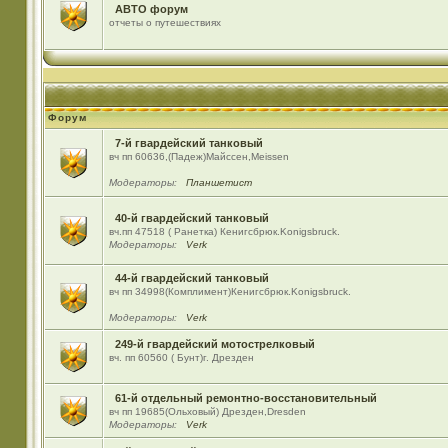
АВТО форум
отчеты о путешествиях
Форум
7-й гвардейский танковый
вч пп 60636,(Падеж)Майсcен,Meissen
Модераторы:
Планшетист
40-й гвардейский танковый
вч.пп 47518 ( Ранетка) Кенигсбрюк.Konigsbruck.
Модераторы:
Verk
44-й гвардейский танковый
вч пп 34998(Комплимент)Кенигсбрюк.Konigsbruck.
Модераторы:
Verk
249-й гвардейский мотострелковый
вч. пп 60560 ( Бунт)г. Дрезден
61-й отдельный ремонтно-восстановительный
вч пп 19685(Ольховый) Дрезден,Dresden
Модераторы:
Verk