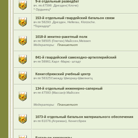
9-й отдельный разведбат
вч. пп.47596 .Дрезден( Клоче)
* Ордынец*
153-й отдельный гвардейский батальон связи
вч пп 58293 ,Дрезден, Hellerau, Klotzsche.
*Тореадор*
1018-й зенитно-ракетный полк
вч пп 58505 (Глютин) Майсcен,Meissen
Модераторы:
Планшетист
841-й гвардейский самоходно-артиллерийский
вч пп 58961.Карл -Маркс- штадт
Кенигсбрюкский учебный центр
вч пп 58325У,между Шморкау-Швепнитц
134-й отдельный инженерно-саперный
вч пп 47593 (Массан)г.Майссен
Модераторы:
Планшетист
1073-й отдельный батальон материального обеспечения
вч пп 61076,(Агреман), Кенигсбрюк
Батальон химзащиты