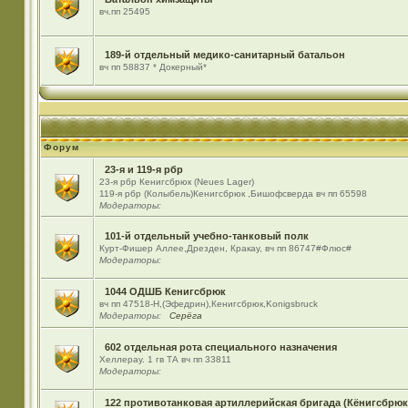
вч.пп 25495
189-й отдельный медико-санитарный батальон
вч пп 58837 * Докерный*
Форум
23-я и 119-я рбр
23-я рбр Кенигсбрюк (Neues Lager)
119-я рбр (Колыбель)Кенигсбрюк ,Бишофсверда вч пп 65598
Модераторы:
101-й отдельный учебно-танковый полк
Курт-Фишер Аллее,Дрезден, Кракау, вч пп 86747#Флюс#
Модераторы:
1044 ОДШБ Кенигсбрюк
вч пп 47518-Н,(Эфедрин),Кенигсбрюк,Konigsbruck
Модераторы:
Серёга
602 отдельная рота специального назначения
Хеллерау. 1 гв ТА вч пп 33811
Модераторы:
122 противотанковая артиллерийская бригада (Кёнигсбрюк