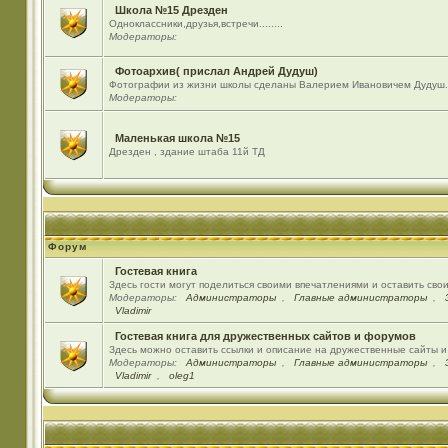
Школа №15 Дрезден
Одноклассники,друзья,встречи........
Модераторы:
Фотоархив( прислал Андрей Дудуш)
Фотографии из жизни школы сделаны Валерием Ивановичем Дудуш.
Модераторы:
Маленькая школа №15
Дрезден , здание штаба 11й ТД
Форум
Гостевая книга
Здесь гости могут поделиться своими впечатлениями и оставить сво
Модераторы:
Администраторы
,
Главные администраторы
,
Vladimir
Гостевая книга для дружественных сайтов и форумов
Здесь можно оставить ссылки и описание на дружественные сайты 
Модераторы:
Администраторы
,
Главные администраторы
,
Vladimir
,
oleg1