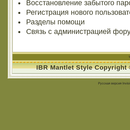
Восстановление забытого пар
Регистрация нового пользова
Разделы помощи
Связь с администрацией фор
IBR Mantlet Style Copyright
Русская версия
Invis