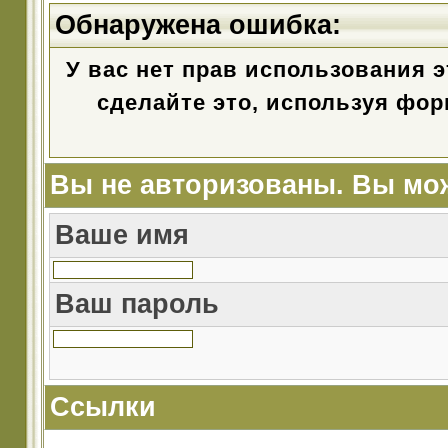
Обнаружена ошибка:
У вас нет прав использования 
сделайте это, используя фор
Вы не авторизованы. Вы мож
Ваше имя
Ваш пароль
Ссылки