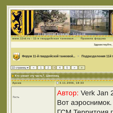
www.11td.ru - 11-я гвардейская танковая...
Правила форума
Здравствуйте, 
Форум 11-й гвардейской танковой...
>
Подразделения 11й 
22 страниц
<
1
2
3
4
5
>
»
Кто узнает эту часть?
, Швепниц
Архив
3.11.2006, 18:33
Автор:
Verk Jan 
Гость
Вот аэроснимок.
ГСМ.Территоия г