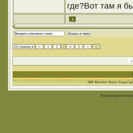
где?Вот там я б
22 страниц
<
1
2
3
4
5
>
»
IBR Mantlet Style Copyrig
Русская версия
Invis