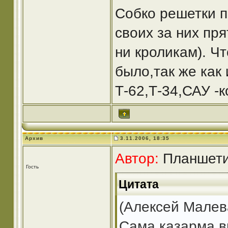
Собко решетки п
своих за них пря
ни кроликам). Чт
было,так же как
Т-62,Т-34,САУ -
Архив
3.11.2006, 18:35
Автор:
Планшетис
Гость
Цитата
(Алексей Малев
Сама казарма вы