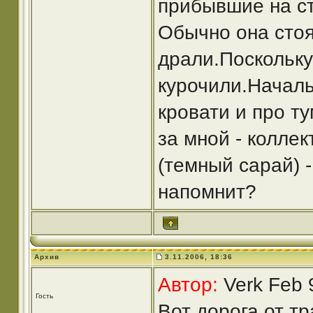
прибывшие на стр
Обычно она стоя
драли.Поскольку
курочили.Началь
кровати и про т
за мной - колле
(темный сарай) -
напомнит?
Архив
3.11.2006, 18:36
Автор:
Verk Feb 
Гость
Вот дорога от т